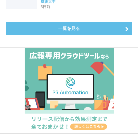
全国第1位を獲得！～実就職率は26.5%（前年比＋
成蹊大学
4.3pt）に伸長、東京の私立大学でも10位にランクイン
3日前
～
一覧を見る