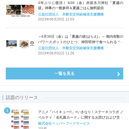
4年ぶりに復活！ 6/30（金）赤坂氷川神社「夏越の
祓」神事の一般参拝＆夏越ごはん無料提供
公益社団法人 米穀安定供給確保支援機構
2023年06月20日 12:03
～6月30日（金）は「夏越の祓(はらえ)」～ 都内有数の
パワースポットのひとつ、神田明神で食べられる “商
売繁昌 夏越ごはん”が2023年6月1日（木）に初登場！
公益社団法人 米穀安定供給確保支援機構
2023年06月02日 11:26
一覧を見る
話題のリリース
アニメ「ハイキュー!!」×いきなり！ステーキコラボ ノ
ベルティ「名札風カード」に関するお詫びおよび交換
対応についてのご案内
株式会社ペッパーフードサービス
2日前