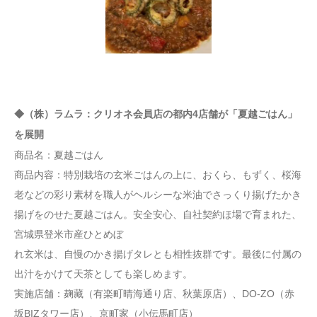
◆（株）ラムラ：クリオネ会員店の都内4店舗が「夏越ごはん」
を展開
商品名：夏越ごはん
商品内容：特別栽培の玄米ごはんの上に、おくら、もずく、桜海
老などの彩り素材を職人がヘルシーな米油でさっくり揚げたかき
揚げをのせた夏越ごはん。安全安心、自社契約ほ場で育まれた、
宮城県登米市産ひとめぼ
れ玄米は、自慢のかき揚げタレとも相性抜群です。最後に付属の
出汁をかけて天茶としても楽しめます。
実施店舗：麹藏（有楽町晴海通り店、秋葉原店）、DO-ZO（赤
坂BIZタワー店）、京町家（小伝馬町店）