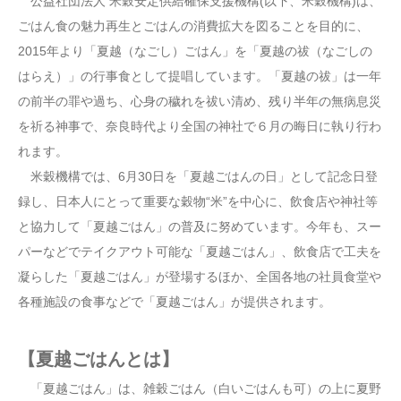
公益社団法人 米穀安定供給確保支援機構(以下、米穀機構)は、
ごはん食の魅力再生とごはんの消費拡大を図ることを目的に、
2015年より「夏越（なごし）ごはん」を「夏越の祓（なごしの
はらえ）」の行事食として提唱しています。「夏越の祓」は一年
の前半の罪や過ち、心身の穢れを祓い清め、残り半年の無病息災
を祈る神事で、奈良時代より全国の神社で６月の晦日に執り行わ
れます。
米穀機構では、6月30日を「夏越ごはんの日」として記念日登
録し、日本人にとって重要な穀物“米”を中心に、飲食店や神社等
と協力して「夏越ごはん」の普及に努めています。今年も、スー
パーなどでテイクアウト可能な「夏越ごはん」、飲食店で工夫を
凝らした「夏越ごはん」が登場するほか、全国各地の社員食堂や
各種施設の食事などで「夏越ごはん」が提供されます。
【夏越ごはんとは】
「夏越ごはん」は、雑穀ごはん（白いごはんも可）の上に夏野