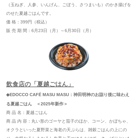
（玉ねぎ、人参、いんげん、ごぼう、さつまいも）のかき揚げを
のせた夏越ごはんです。
価 格：399円（税込）
販 売 期 間：6月23日（月）～6月30日（月）
飲食店の「夏越ごはん」
◆EDOCCO CAFÉ MASU MASU：神田明神のお詣り後に味わえ
る夏越ごはん ＜2025年新作＞
商 品 名：夏越ごはん
商 品 内 容：丸い形のゴーヤと茄子のほか、コーン、かぼちゃ、
オクラといった夏野菜と海老の天ぷらは、雑穀ごはんの上にの