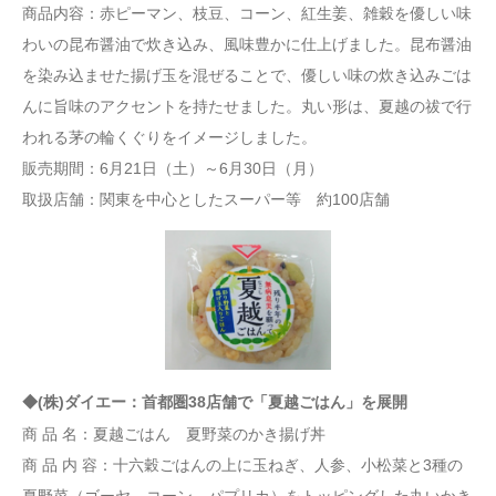
商品内容：赤ピーマン、枝豆、コーン、紅生姜、雑穀を優しい味
わいの昆布醤油で炊き込み、風味豊かに仕上げました。昆布醤油
を染み込ませた揚げ玉を混ぜることで、優しい味の炊き込みごは
んに旨味のアクセントを持たせました。丸い形は、夏越の祓で行
われる茅の輪くぐりをイメージしました。
販売期間：6月21日（土）～6月30日（月）
取扱店舗：関東を中心としたスーパー等 約100店舗
◆(株)ダイエー：首都圏38店舗で「夏越ごはん」を展開
商 品 名：夏越ごはん 夏野菜のかき揚げ丼
商 品 内 容：十六穀ごはんの上に玉ねぎ、人参、小松菜と3種の
夏野菜（ゴーヤ、コーン、パプリカ）をトッピングした丸いかき