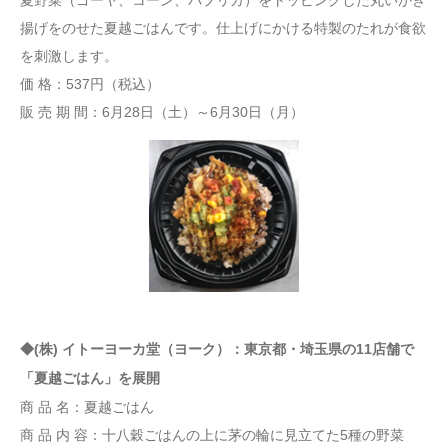
揚げをのせた夏越ごはんです。仕上げにかける特製のたれが食欲
を刺激します。
価 格：537円（税込）
販 売 期 間：6月28日（土）～6月30日（月）
◆(株) イトーヨーカ堂（ヨーク）：東京都・埼玉県の11店舗で
「夏越ごはん」を展開
商 品 名：夏越ごはん
商 品 内 容：十八穀ごはんの上に茅の輪に見立てた5種の野菜