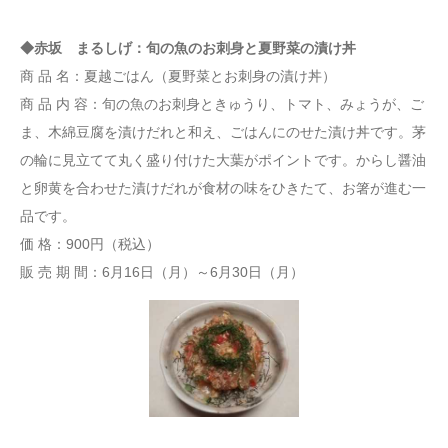
◆赤坂 まるしげ：旬の魚のお刺身と夏野菜の漬け丼
商 品 名：夏越ごはん（夏野菜とお刺身の漬け丼）
商 品 内 容：旬の魚のお刺身ときゅうり、トマト、みょうが、ご
ま、木綿豆腐を漬けだれと和え、ごはんにのせた漬け丼です。茅
の輪に見立てて丸く盛り付けた大葉がポイントです。からし醤油
と卵黄を合わせた漬けだれが食材の味をひきたて、お箸が進む一
品です。
価 格：900円（税込）
販 売 期 間：6月16日（月）～6月30日（月）