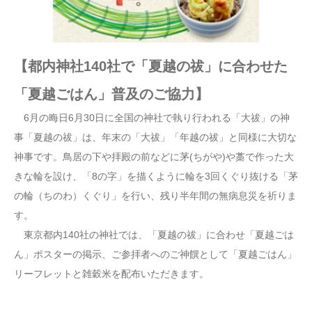
【都内神社140社で「夏越の祓」に合わせた
「夏越ごはん」普及のご協力】
6月の晦日6月30日に全国の神社で執り行われる「大祓」の神
事「夏越の祓」は、年末の「大祓」「年越の祓」と同様に大切な
神事です。鳥居の下や拝殿の前などに茅(ちがや)や藁で作った大
きな輪を設け、「8の字」を描くように輪を3回くぐり抜ける「茅
の輪（ちのわ）くぐり」を行い、残り半年間の無病息災を祈りま
す。
東京都内140社の神社では、「夏越の祓」に合わせ「夏越ごは
ん」ポスターの掲示、ご参拝者へのご神饌として「夏越ごはん」
リーフレットと雑穀米を配布いただきます。