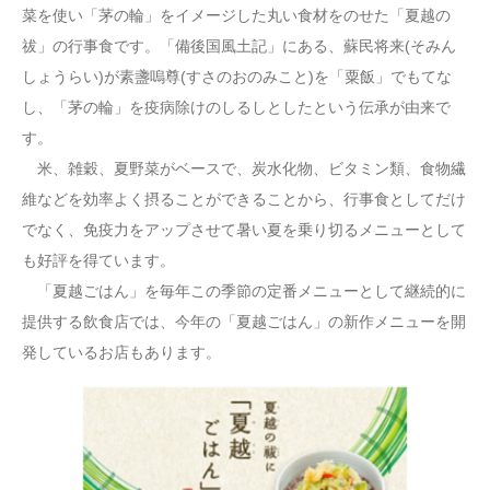
菜を使い「茅の輪」をイメージした丸い食材をのせた「夏越の
祓」の行事食です。「備後国風土記」にある、蘇民将来(そみん
しょうらい)が素盞嗚尊(すさのおのみこと)を「粟飯」でもてな
し、「茅の輪」を疫病除けのしるしとしたという伝承が由来で
す。
米、雑穀、夏野菜がベースで、炭水化物、ビタミン類、食物繊
維などを効率よく摂ることができることから、行事食としてだけ
でなく、免疫力をアップさせて暑い夏を乗り切るメニューとして
も好評を得ています。
「夏越ごはん」を毎年この季節の定番メニューとして継続的に
提供する飲食店では、今年の「夏越ごはん」の新作メニューを開
発しているお店もあります。