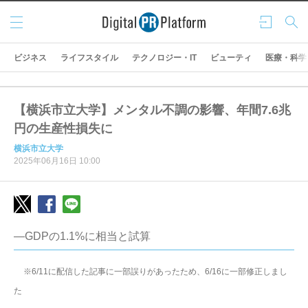
メニ
ログ
検索
ュー
イン
ビジネス
ライフスタイル
テクノロジー・IT
ビューティ
医療・科学
【横浜市立大学】メンタル不調の影響、年間7.6兆
円の生産性損失に
横浜市立大学
2025年06月16日 10:00
―GDPの1.1%に相当と試算
※6/11に配信した記事に一部誤りがあったため、6/16に一部修正しまし
た