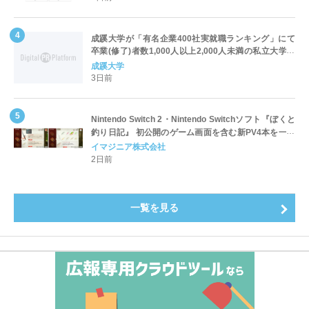
成蹊大学が「有名企業400社実就職ランキング」にて
卒業(修了)者数1,000人以上2,000人未満の私立大学で
全国第1位を獲得！～実就職率は26.5%（前年比＋
成蹊大学
4.3pt）に伸長、東京の私立大学でも10位にランクイン
3日前
～
Nintendo Switch 2・Nintendo Switchソフト『ぼくと
釣り日記』 初公開のゲーム画面を含む新PV4本を一挙
公開！
イマジニア株式会社
2日前
一覧を見る