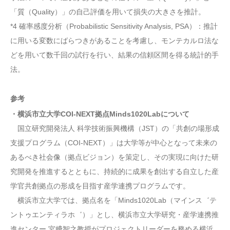
「質（Quality）」の自己評価を用いて損失の大きさを推計。
*4 確率感度分析（Probabilistic Sensitivity Analysis, PSA）：推計
に用いる変数にばらつきがあることを考慮し、モンテカルロ法な
どを用いて数千回の試行を行い、結果の信頼区間を得る統計的手
法。
参考
・横浜市立大学COI-NEXT拠点Minds1020Labについて
国立研究開発法人 科学技術振興機構（JST）の「共創の場形成
支援プログラム（COI-NEXT）」は大学等が中心となって未来の
あるべき社会像（拠点ビジョン）を策定し、その実現に向けた研
究開発を推進するとともに、持続的に成果を創出する自立した産
学官共創拠点の形成を目指す産学連携プログラムです。
横浜市立大学では、拠点名を「Minds1020Lab（マインス゛テ
ントゥエンティラホ゛）」とし、横浜市立大学研究・産学連携推
進センター 宮﨑智之教授がプロジェクトリーダーを務める横浜