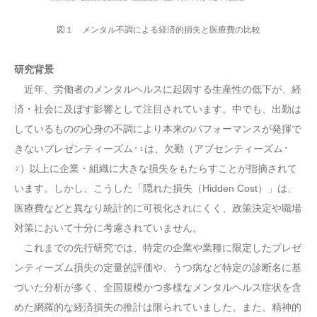
図１ メンタル不調による経済的損失と医療費の比較
研究背景
近年、労働者のメンタルヘルスに起因する生産性の低下が、経
済・社会に及ぼす影響として注目されています。中でも、出勤は
しているものの心身の不調により本来のパフォーマンスが発揮で
きないプレゼンティーズム
は、欠勤（アブセンティーズム
＊１
＊
）以上に企業・組織に大きな損失をもたらすことが指摘されて
２
います。しかし、こうした「隠れた損失（Hidden Cost）」は、
医療費などと異なり統計的に可視化されにくく、政策決定や職場
対策において十分に考慮されていません。
これまでの先行研究では、特定の企業や業種に限定したプレゼ
ンティーズム損失の定量的評価や、うつ病など特定の診断名に基
づいた分析が多く、全国規模かつ多様なメンタルヘルス症状を含
めた網羅的な経済損失の推計は限られていました。また、精神的