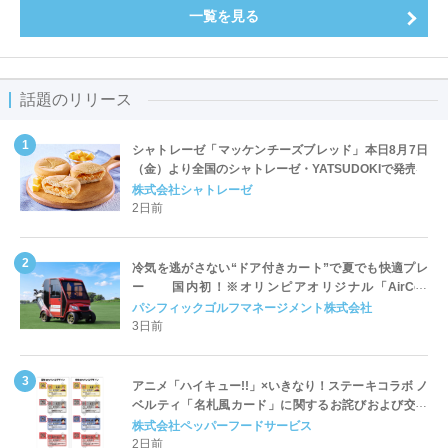
一覧を見る
話題のリリース
シャトレーゼ「マッケンチーズブレッド」本日8月7日
（金）より全国のシャトレーゼ・YATSUDOKIで発売
株式会社シャトレーゼ
2日前
冷気を逃がさない“ドア付きカート”で夏でも快適プレ
ー 国内初！※オリンピアオリジナル「AirCon
Cart（エアコンカート）」導入 | ＰＧＭ
パシフィックゴルフマネージメント株式会社
3日前
アニメ「ハイキュー!!」×いきなり！ステーキコラボ ノ
ベルティ「名札風カード」に関するお詫びおよび交換
対応についてのご案内
株式会社ペッパーフードサービス
2日前