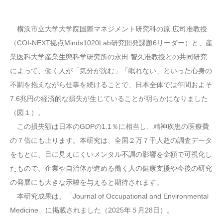
横浜市立大学大学院国際マネジメント研究科の原 広司准教授
（COI-NEXT拠点Minds1020Lab研究開発課題6リーダー）と、産
業医科大学産業生態科学研究所の永田 智久准教授との共同研究
によって、働く人が「気分が沈む」「眠れない」といった心身の
不調を抱えながら仕事を続けることで、日本全体では年間およそ
7.6兆円の経済的な損失が生じていることが明らかになりました
（図１）。
この損失額は日本のGDPの1.1％に相当し、精神疾患の医療費
の７倍にも上ります。本研究は、全国２万７千人超の調査データ
をもとに、目に見えにくいメンタル不調の影響を金額で可視化し
たもので、企業や自治体が進める働く人の健康支援や今後の研究
の発展にも大きな示唆を与えると期待されます。
本研究成果は、「Journal of Occupational and Environmental
Medicine」に掲載されました（2025年５月28日）。