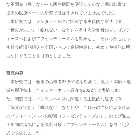
な不調を自覚しながらも医療機関を受診していない層の影響は、
従来の医療ベースの研究では捉えきれていませんでした。
本研究では、メンタルヘルスに関連する主観的な症状（例：
「気分が沈む」「眠れない」など）を有する労働者のプレゼンテ
ィーズムおよびアブセンティーズムを対象とし、それらがもたら
す社会経済的損失を全国レベルで金額換算し、初めて包括的に明
らかにすることを目的としました。
研究内容
本研究では、全国の労働者27,507名を対象に、性別・年齢・地
域を層化抽出したインターネット調査を2022年に実施しまし
た。調査では、メンタルヘルスに関連する主観的な症状（例：
「気分が沈む」「眠れない」など）や、これらの症状による仕事
のパフォーマンスへの影響（プレゼンティーズム）、および過去
１年間の病気による欠勤日数（アブセンティーズム）を自己記入
式で収集しました。