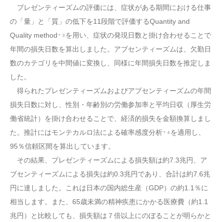
プレゼンティーズムの評価には、症状がある期間における仕事
の「量」と「質」の低下を11段階で評価するQuantity and
Quality method
を用い、症状の発現日数と掛け合わせることで
＊３
年間の損失日数を算出しました。アブセンティーズムは、欠勤日
数のカテゴリを中間値に変換し、同様に年間損失日数を推定しま
した。
得られたプレゼンティーズムおよびアブセンティーズムの年間
損失日数に対し、性別・年齢別の労働参加率と平均日収（厚生労
働省統計）を掛け合わせることで、経済的損失を金額換算しまし
た。推計にはモンテカルロ法による確率感度分析
を適用し、
＊４
95％信頼区間を算出しています。
その結果、プレゼンティーズムによる損失額は約7.3兆円、ア
ブセンティーズムによる損失は約0.3兆円であり、合計は約7.6兆
円に達しました。これは日本の国内総生産（GDP）の約1.1％に
相当します。また、65歳未満の精神疾患にかかる医療費（約1.1
兆円）と比較しても、損失額は７倍以上にのぼることが明らかと