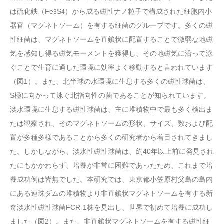
は硫化鉄（Fe
S
）から成る磁性ナノ粒子で構成された細胞内小
3
4
器官（マグネトソーム）を有する細菌のグループです。多くの磁
性細菌は、マグネトソームを直鎖状に配置することで微弱な地磁
気を感知し得る磁気モーメントを獲得し、その地磁気に沿って泳
ぐことで生育に適した環境に効率よく移動すると言われています
（図1）。また、北半球の水環境に生息する多くの磁性球菌は、
S極に向かって泳ぐ北指向性の菌であることが知られています。
淡水環境に生息する磁性球菌は、主に堆積物中で最も多く検出ま
たは観察され、そのマグネトソームの形状、サイズ、数および配
置が多種多様であることから多くの研究者から着目されてきまし
た。しかしながら、淡水性磁性球菌は、約40年以上前に発見され
たにもかかわらず、培養が非常に困難であったため、これまで培
養成功例は皆無でした。本研究では、東京都小笠原村父島の島内
にある連珠ダムの堆積物より非直鎖状マグネトソームを有する新
奇淡水性磁性球菌FCR-1株を見出し、世界で初めて培養に成功し
ました（図2）。また、非直鎖状マグネトソームを有する磁性細