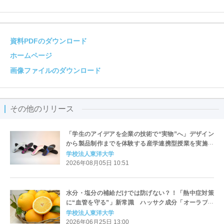
資料PDFのダウンロード
ホームページ
画像ファイルのダウンロード
その他のリリース
「学生のアイデアを企業の技術で“実物”へ」デザイン
から製品制作までを体験する産学連携型授業を実施～
人間工学・デザイン・ものづくりを融合した実践的な
学校法人東洋大学
学び～
2026年08月05日 10:51
水分・塩分の補給だけでは防げない？！「熱中症対策
に“血管を守る”」新常識 ハッサク成分「オーラプテ
ン」で熱中症対策東洋大学が世界初の発見！
学校法人東洋大学
2026年06月25日 13:00