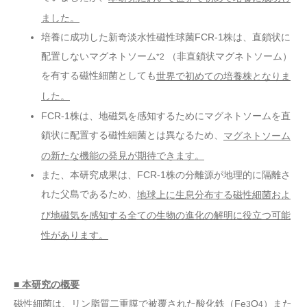
ました。
培養に成功した新奇淡水性磁性球菌FCR-1株は、直鎖状に
配置しないマグネトソーム
（非直鎖状マグネトソーム）
*2
を有する磁性細菌としても
世界で初めての培養株となりま
した。
FCR-1株は、地磁気を感知するためにマグネトソームを直
鎖状に配置する磁性細菌とは異なるため、
マグネトソーム
の新たな機能の発見が期待できます。
また、本研究成果は、FCR-1株の分離源が地理的に隔離さ
れた父島であるため、
地球上に生息分布する磁性細菌およ
び地磁気を感知する全ての生物の進化の解明に役立つ可能
性があります。
■ 本研究の概要
磁性細菌は、リン脂質二重膜で被覆された酸化鉄（Fe
O
）また
3
4