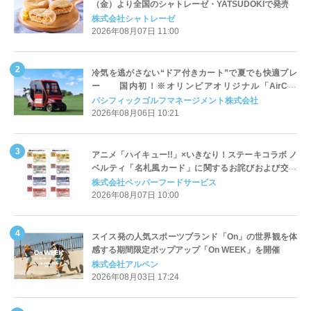
（金）より全国のシャトレーゼ・YATSUDOKIで発売
株式会社シャトレーゼ
2026年08月07日 11:00
冷気を逃がさない“ドア付きカート”で夏でも快適プレ
ー 国内初！※オリンピアオリジナル「AirCon
Cart（エアコンカート）」導入 | ＰＧＭ
パシフィックゴルフマネージメント株式会社
2026年08月06日 10:21
アニメ「ハイキュー!!」×いきなり！ステーキコラボ ノ
ベルティ「名札風カード」に関するお詫びおよび交換
対応についてのご案内
株式会社ペッパーフードサービス
2026年08月07日 10:00
スイス発の人気スポーツブランド「On」の世界観を体
感する期間限定ポップアップ「On WEEK」を開催
株式会社アルペン
2026年08月03日 17:24