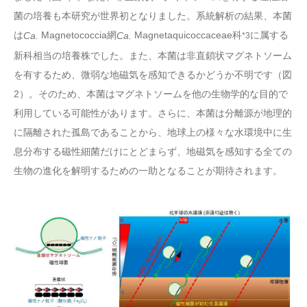
菌の培養も本研究が世界初となりました。系統解析の結果、本菌
は
Magnetococcia網
Magnetaquicoccaceae科
に属する
Ca.
Ca.
*3
新科相当の培養株でした。また、本菌は非直鎖状マグネトソーム
を有するため、微弱な地磁気を感知できるかどうか不明です（図
2）。そのため、本菌はマグネトソームを他の生物学的な目的で
利用している可能性があります。さらに、本菌は分離源が地理的
に隔離された孤島であることから、地球上の様々な水環境中に生
息分布する磁性細菌だけにとどまらず、地磁気を感知する全ての
生物の進化を解明するための一助となることが期待されます。