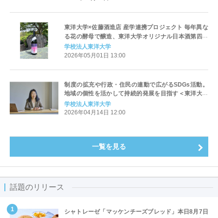
東洋大学×佐藤酒造店 産学連携プロジェクト 毎年異な
る花の酵母で醸造、東洋大学オリジナル日本酒第四弾
「越生梅林 エスティNo.4」発売開始
学校法人東洋大学
2026年05月01日 13:00
制度の拡充や行政・住民の連動で広がるSDGs活動。
地域の個性を活かして持続的発展を目指す＜東洋大学
SDGs NewsLetter Vol.45＞
学校法人東洋大学
2026年04月14日 12:00
一覧を見る
話題のリリース
シャトレーゼ「マッケンチーズブレッド」本日8月7日