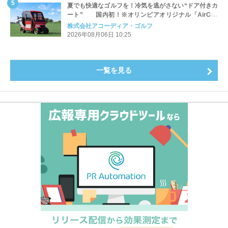
夏でも快適なゴルフを！冷気を逃がさない“ドア付きカ
ート” 国内初！※オリンピアオリジナル「AirCon
Cart（エアコンカート）」導入 | アコーディア・ゴ
株式会社アコーディア・ゴルフ
ルフ
2026年08月06日 10:25
一覧を見る