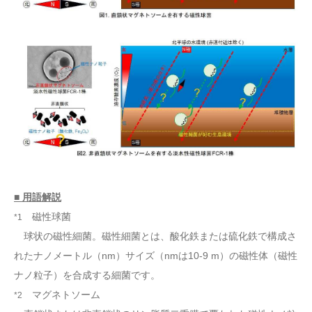
■ 用語解説
磁性球菌
*1
球状の磁性細菌。磁性細菌とは、酸化鉄または硫化鉄で構成さ
れたナノメートル（nm）サイズ（nmは10-9 m）の磁性体（磁性
ナノ粒子）を合成する細菌です。
マグネトソーム
*2