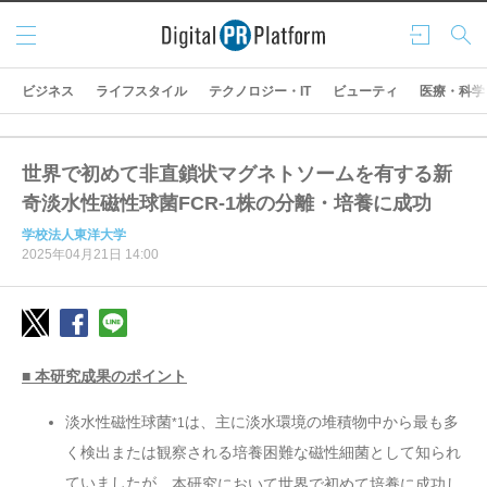
メニ
ログ
検索
ュー
イン
ビジネス
ライフスタイル
テクノロジー・IT
ビューティ
医療・科学
世界で初めて非直鎖状マグネトソームを有する新
奇淡水性磁性球菌FCR-1株の分離・培養に成功
学校法人東洋大学
2025年04月21日 14:00
■ 本研究成果のポイント
淡水性磁性球菌
は、主に淡水環境の堆積物中から最も多
*1
く検出または観察される培養困難な磁性細菌として知られ
ていましたが、
本研究において世界で初めて培養に成功し