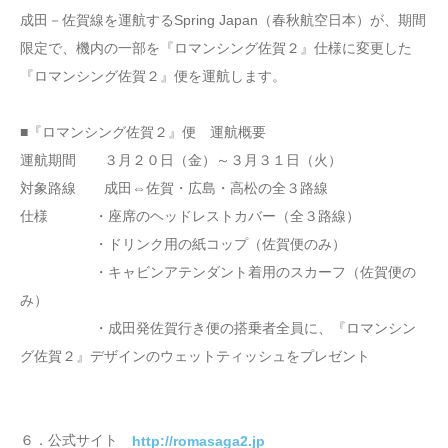
成田－佐賀線を運航するSpring Japan（春秋航空日本）が、期間
限定で、機内の一部を『ロマンシング佐賀２』仕様に変更した
『ロマンシング佐賀２』便を運航します。
■『ロマンシング佐賀２』便 運航概要
運航期間 ３月２０日（金）～３月３１日（火）
対象路線 成田⇔佐賀・広島・高松の全３路線
仕様 ・座席のヘッドレストカバー（全３路線）
・ドリンク用の紙コップ（佐賀便のみ）
・キャビンアテンダント着用のスカーフ（佐賀便の
み）
・成田発佐賀行き便の搭乗者全員に、『ロマンシン
グ佐賀２』デザインのウェットティッシュをプレゼント
６．公式サイト
http://romasaga2.jp