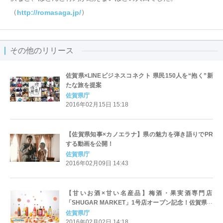
（
）
http://romasaga.jp/
その他のリリース
佐賀県×LINEビジネスコネクト 県民150人を“抱く”新
たな旅を提案
佐賀県庁
2016年02月15日 15:18
【佐賀県知事×カノエラナ】県の魅力を弾き語りでPR
する動画を公開！
佐賀県庁
2016年02月09日 14:43
【甘いお酒×甘い名産品】梅酒・果実酒専門店
「SHUGAR MARKET」1号店オープン記念！佐賀県の
甘い名産品が期間限定で登場！
佐賀県庁
2016年02月02日 14:18