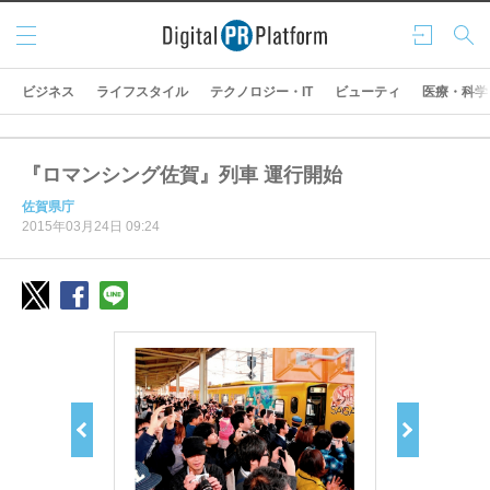
メニ
ログ
検索
ュー
イン
ビジネス
ライフスタイル
テクノロジー・IT
ビューティ
医療・科学
『ロマンシング佐賀』列車 運行開始
佐賀県庁
2015年03月24日 09:24