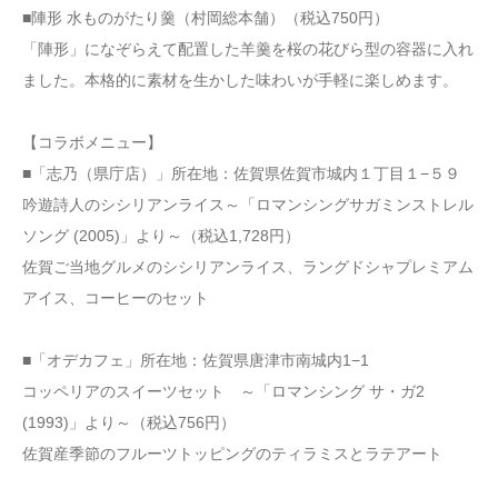
■陣形 水ものがたり羹（村岡総本舗）（税込750円）
「陣形」になぞらえて配置した羊羹を桜の花びら型の容器に入れ
ました。本格的に素材を生かした味わいが手軽に楽しめます。
【コラボメニュー】
■「志乃（県庁店）」所在地：佐賀県佐賀市城内１丁目１−５９
吟遊詩人のシシリアンライス～「ロマンシングサガミンストレル
ソング (2005)」より～（税込1,728円）
佐賀ご当地グルメのシシリアンライス、ラングドシャプレミアム
アイス、コーヒーのセット
■「オデカフェ」所在地：佐賀県唐津市南城内1−1
コッペリアのスイーツセット ～「ロマンシング サ・ガ2
(1993)」より～（税込756円）
佐賀産季節のフルーツトッピングのティラミスとラテアート