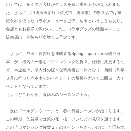
山」では、多くのお客様がグッズを買い求める姿が見られまし
た。さらに、JR唐津線沿線（佐賀市、唐津市）の飲食店では県
産食材を使ったコラボメニューを提供。週末ということもあり、
各店ともお客様で賑わいました。コラボグッズの種類やメニュー
提供店は、今後も順次増える予定です。
さらに、成田－佐賀線を運航するSpring Japan（春秋航空日
本）が、機内の一部を『ロマンシング佐賀２』仕様に変更するな
ど、本企画は、県内外の様々な事業者と一体となり、前回（昨年
３月に行った六本木でのイベント）の規模を大きく上回る一大イ
ベントとなっています。
ちょうどこれから、春休みのシーズンに突入。
次はゴールデンウィークと、春の行楽シーズンが始まります。
この時期、佐賀県では菜の花、桜、フジなどが見頃を迎えます。
この「ロマンシング佐賀２」のイベントをきっかけに、全国各地