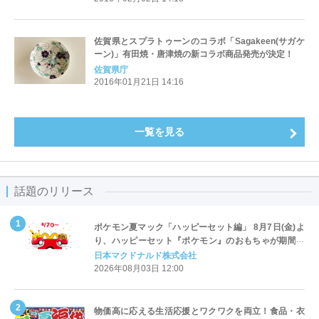
佐賀県とスプラトゥーンのコラボ「Sagakeen(サガケ
ーン)」有田焼・唐津焼の新コラボ商品発売が決定！
佐賀県庁
2016年01月21日 14:16
一覧を見る
話題のリリース
ポケモン夏マック「ハッピーセット編」 8月7日(金)よ
り、ハッピーセット『ポケモン』のおもちゃが期間限
定登場
日本マクドナルド株式会社
2026年08月03日 12:00
物価高に応える生活応援とワクワクを両立！食品・衣