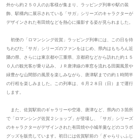
外から約２５０人のお客様が集まり、ラッピング列車や駅の装
飾、駅構内に展示されている「サガ」シリーズのキャラクターが
デザインされた有田焼などを熱心に撮影する姿が見られました。
初便の「ロマンシング佐賀」ラッピング列車には、この日を待
ちわびた「サガ」シリーズのファンをはじめ、県内はもちろん近
隣の県、さらには東京都や三重県、京都府などから訪れた約１５
０人の観光客が乗り込み、ＪＲ唐津線の車窓を流れる田園風景や
緑豊かな山間部の風景を楽しみながら、唐津駅までの約１時間半
の行程を楽しみました。この列車は、６月２８日（日）まで運行
します。
また、佐賀駅前のギャラリーや空港、唐津など、県内の３箇所
で「ロマンシング佐賀２ショップ」が登場し、「サガ」シリーズ
のキャラクターがデザインされた有田焼や小城羊羹などのコラボ
グッズを販売しています。初日には佐賀駅前の「ぎゃらりぃふじ