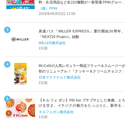
料・生活用品など全222種類が一挙登場 PPIHグループ
「夏福袋」＆セール 8月6日(木)より順次スタート
（株）PPIH
2026年08月03日 12:00
高速バス「WILLER EXPRESS」運行開始20周年、
「NEXT20 Project」始動
WILLER株式会社
2日前
McCaféの人気レギュラー商品フラッペ＆スムージーが
初のリニューアル！「クッキー＆クリームチョコフラ
ッペ」「マンゴースムージー」8月5日（水）から販売
日本マクドナルド株式会社
開始
2日前
【キル フェ ボン】FIG fair プチプチとした食感、とろ
ける甘さ、イチジクの魅力をたっぷりと。新作を含
め、イチジク尽くしの全4種が登場8月20日（木）スタ
キルフェボン株式会社
ート
1日前