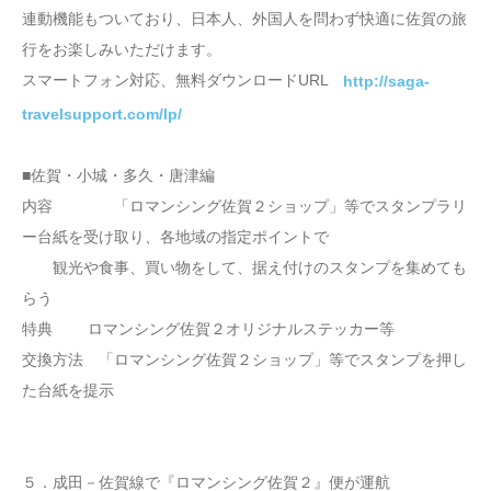
連動機能もついており、日本人、外国人を問わず快適に佐賀の旅
行をお楽しみいただけます。
スマートフォン対応、無料ダウンロードURL
http://saga-
travelsupport.com/lp/
■佐賀・小城・多久・唐津編
内容 「ロマンシング佐賀２ショップ」等でスタンプラリ
ー台紙を受け取り、各地域の指定ポイントで
観光や食事、買い物をして、据え付けのスタンプを集めても
らう
特典 ロマンシング佐賀２オリジナルステッカー等
交換方法 「ロマンシング佐賀２ショップ」等でスタンプを押し
た台紙を提示
５．成田－佐賀線で『ロマンシング佐賀２』便が運航