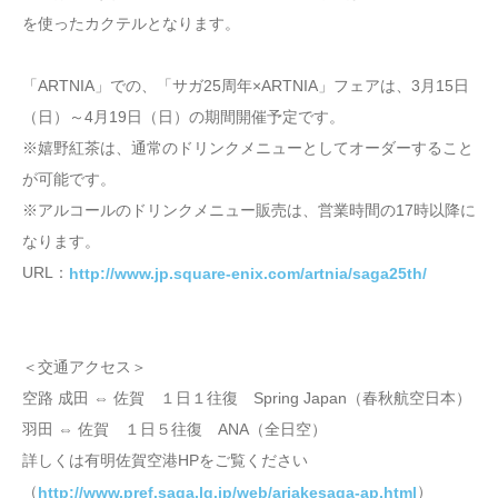
を使ったカクテルとなります。
「ARTNIA」での、「サガ25周年×ARTNIA」フェアは、3月15日
（日）～4月19日（日）の期間開催予定です。
※嬉野紅茶は、通常のドリンクメニューとしてオーダーすること
が可能です。
※アルコールのドリンクメニュー販売は、営業時間の17時以降に
なります。
URL：
http://www.jp.square-enix.com/artnia/saga25th/
＜交通アクセス＞
空路 成田 ⇔ 佐賀 １日１往復 Spring Japan（春秋航空日本）
羽田 ⇔ 佐賀 １日５往復 ANA（全日空）
詳しくは有明佐賀空港HPをご覧ください
（
）
http://www.pref.saga.lg.jp/web/ariakesaga-ap.html