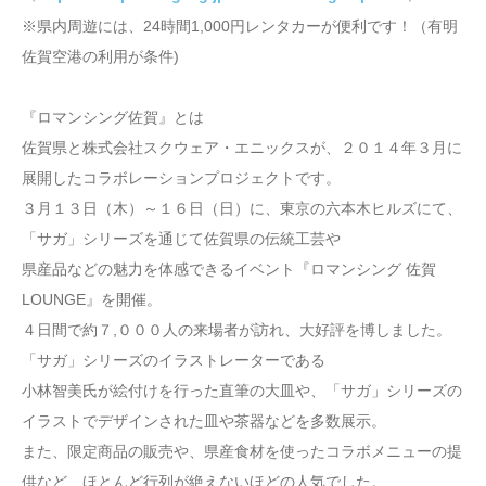
※県内周遊には、24時間1,000円レンタカーが便利です！（有明
佐賀空港の利用が条件)
『ロマンシング佐賀』とは
佐賀県と株式会社スクウェア・エニックスが、２０１４年３月に
展開したコラボレーションプロジェクトです。
３月１３日（木）～１６日（日）に、東京の六本木ヒルズにて、
「サガ」シリーズを通じて佐賀県の伝統工芸や
県産品などの魅力を体感できるイベント『ロマンシング 佐賀
LOUNGE』を開催。
４日間で約７,０００人の来場者が訪れ、大好評を博しました。
「サガ」シリーズのイラストレーターである
小林智美氏が絵付けを行った直筆の大皿や、「サガ」シリーズの
イラストでデザインされた皿や茶器などを多数展示。
また、限定商品の販売や、県産食材を使ったコラボメニューの提
供など、ほとんど行列が絶えないほどの人気でした。