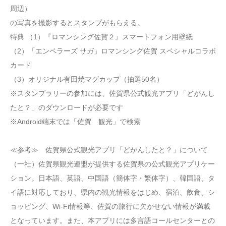
周辺）
の写真を撮影するとスタンプがもらえる。
特典 （1）『ロマンシング佐賀２』スマートフォン用壁紙
（2）「エンペラーズ サガ」ロマンシング佐賀 スペシャルコラボ
カード
（3）オリジナル有田焼マグカップ（抽選50名）
※スタンプラリーの参加には、佐賀県公式観光アプリ「どがんし
たと？」のダウンロードが必要です
※Android端末では「佐賀 観光」で検索
≪参考≫ 佐賀県公式観光アプリ「どがんしたと？」について
（一社）佐賀県観光連盟が提供する佐賀県の公式観光アプリケー
ション。日本語、英語、中国語（簡体字・繁体字）、韓国語、タ
イ語に対応しており、県内の観光情報をはじめ、宿泊、飲食、シ
ョッピング、Wi-Fi情報等、佐賀の旅行に欠かせない情報が満載
となっています。また、本アプリには多言語コールセンターとの