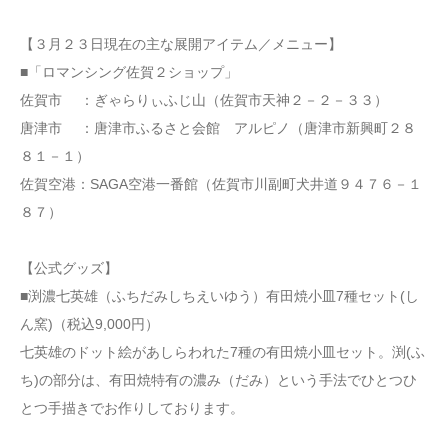
【３月２３日現在の主な展開アイテム／メニュー】
■「ロマンシング佐賀２ショップ」
佐賀市 ：ぎゃらりぃふじ山（佐賀市天神２－２－３３）
唐津市 ：唐津市ふるさと会館 アルピノ（唐津市新興町２８
８１－１）
佐賀空港：SAGA空港一番館（佐賀市川副町犬井道９４７６－１
８７）
【公式グッズ】
■渕濃七英雄（ふちだみしちえいゆう）有田焼小皿7種セット(し
ん窯)（税込9,000円）
七英雄のドット絵があしらわれた7種の有田焼小皿セット。渕(ふ
ち)の部分は、有田焼特有の濃み（だみ）という手法でひとつひ
とつ手描きでお作りしております。