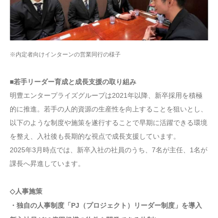
※内定者向けインターンの営業同行の様子
■若手リーダー育成と成長支援の取り組み
明豊エンタープライズグループは2021年以降、新卒採用を積極
的に推進。若手の人的資源の生産性を向上することを狙いとし、
以下のような制度や施策を遂行することで早期に活躍できる環境
を整え、入社後も長期的な視点で成長支援しています。
2025年3月時点では、新卒入社の社員のうち、7名が主任、1名が
課長へ昇進しています。
◇人事施策
・独自の人事制度「PJ（プロジェクト）リーダー制度」を導入