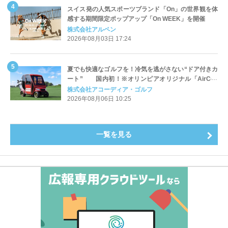
スイス発の人気スポーツブランド「On」の世界観を体
感する期間限定ポップアップ「On WEEK」を開催
株式会社アルペン
2026年08月03日 17:24
夏でも快適なゴルフを！冷気を逃がさない“ドア付きカ
ート” 国内初！※オリンピアオリジナル「AirCon
Cart（エアコンカート）」導入 | アコーディア・ゴ
株式会社アコーディア・ゴルフ
ルフ
2026年08月06日 10:25
一覧を見る