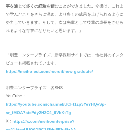
今後は、これま
事を通じて多くの経験を積むことができました。
で学んだことをさらに深め、より多くの成果を上げられるように
努力していきます。そして、次は先輩として後輩の成長をさせら
れるような存在になりたいと思います。」
「明豊エンタープライズ」新卒採用サイトでは、他社員のインタ
ビューも掲載されています。
https://meiho-est.com/recruit/new-graduate/
明豊エンタープライズ 各SNS
YouTube：
https://youtube.com/channel/UCFt1zp3YeYHQvSp-
sr_fMOA?si=Pdy2H2C4_9VbKtTg
X：
https://x.com/meihoenterprise?
s=21&t=yUUO0DPG3SlHyEEfu8izAA