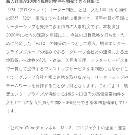
新入社員が10億円規模の物件を開発できる体制に
「PJ（プロジェクト）リーダー制度」とは、入社1年目から物件
の開発・設計・販売までを主体的に推進でき、若手社員が早期に
リーダーシップを発揮できる独自の人事制度です。本制度は、
2020年に社内の課題を明確にし、今後の成長戦略を打ち出すた
めに発足した「PJ10」の施策の一つとして導入。明豊エンター
プライズグループの強みである、グループ会社との連携による土
地取得から建物の設計・建築、入居者管理、アフターサービスま
で一貫して提供するワンストップサービスを本制度にも活かすこ
とで、グループ会社と密に連携を取りながら、リーダーシップや
チームワークを発揮することが可能となります。これにより、明
豊エンタープライズが供給する1棟5～10億円の高価格帯物件を
入社1年目の新入社員が年間2～3棟開発できる体制を構築してい
ます。
・公式YouTubeチャンネル「MU-3」プロジェクトの企画・運営