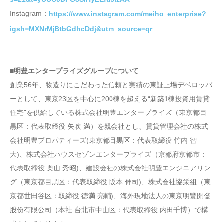
Instagram：
https://www.instagram.com/meiho_enterprise?
igsh=MXNrMjBtbGdhcDdj&utm_source=qr
■明豊エンタープライズグループについて
創業56年、物造りにこだわった信頼と実績の東証上場デベロッパ
ーとして、東京23区を中心に200棟を超える“新築1棟投資用賃貸
住宅”を供給している株式会社明豊エンタープライズ（東京都目
黒区：代表取締役 矢吹 満）を親会社とし、賃貸管理会社の株式
会社明豊プロパティーズ(東京都目黒区：代表取締役 竹内 智
大)、株式会社ハウスセゾンエンタープライズ（京都府京都市：
代表取締役 奥山 秀昭)、建設会社の株式会社明豊エンジニアリン
グ（東京都目黒区：代表取締役 阪本 伸司)、株式会社協栄組（東
京都世田谷区：取締役 徳満 亮輔)、海外現地法人の東京明豐開發
股份有限公司（本社 台北市中山区：代表取締役 内田千博）で構