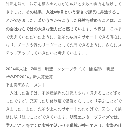
知識を深め、決断を積み重ねながら成功と失敗の両方を経験して
きました。
その結果、入社4年目という若さで課長に昇進するこ
とができました。若いうちからこうした経験を積めることは、こ
今後は、これま
の会社ならではの大きな魅力だと感じています。
で支えていただいたように、後輩の成長をサポートできる存在に
なり、チームや課のリーダーとして先導できるように、さらにス
テップアップしていきたいと考えています。」
2024年入社・2年目 明豊エンタープライズ 開発部/「明豊
AWARD2024」新人賞受賞
平山奏恵さんコメント
「入社した当初は、不動産業界の知識も少なく覚えることが多か
ったですが、充実した研修制度で基礎からしっかり学ぶことがで
きました。また、先輩や上司のサポートのおかげで、安心して業
務に取り組むことができています。
明豊エンタープライズでは、
学んだことをすぐに実務で活かせる環境が整っており、実際の仕