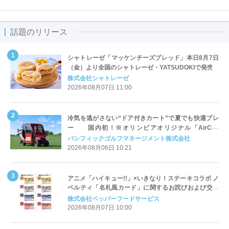
話題のリリース
シャトレーゼ「マッケンチーズブレッド」本日8月7日
（金）より全国のシャトレーゼ・YATSUDOKIで発売
株式会社シャトレーゼ
2026年08月07日 11:00
冷気を逃がさない“ドア付きカート”で夏でも快適プレ
ー 国内初！※オリンピアオリジナル「AirCon
Cart（エアコンカート）」導入 | ＰＧＭ
パシフィックゴルフマネージメント株式会社
2026年08月06日 10:21
アニメ「ハイキュー!!」×いきなり！ステーキコラボ ノ
ベルティ「名札風カード」に関するお詫びおよび交換
対応についてのご案内
株式会社ペッパーフードサービス
2026年08月07日 10:00