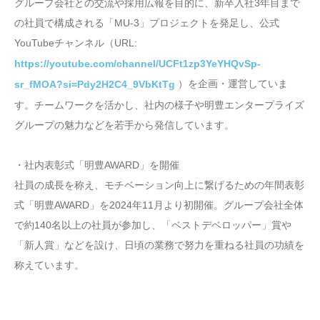
グループ会社との交流や採用広報を目的に、新卒入社3年目まで
の社員で構成される「MU-3」プロジェクトを発足し、公式
YouTubeチャンネル（URL:
https://youtube.com/channel/UCFt1zp3YeYHQvSp-
）を企画・運営していま
sr_fMOA?si=Pdy2H2C4_9VbKtTg
す。チームワークを活かし、社内の様子や明豊エンタープライズ
グループの魅力などを若手から発信しています。
・社内表彰式「明豊AWARD」を開催
社員の成長を称え、モチベーション向上に繋げるための年間表彰
式「明豊AWARD」を2024年11月より初開催。グループ会社全体
で約140名以上の社員が参加し、「ベストデベロッパー」賞や
「新人賞」などを設け、日頃の業務で努力を重ねる社員の功績を
称えています。