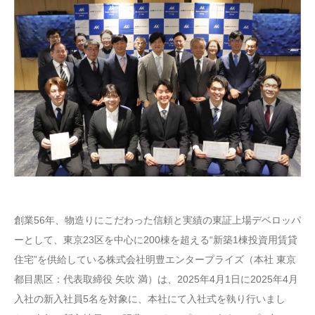
創業56年、物造りにこだわった信頼と実績の東証上場デベロッパ
ーとして、東京23区を中心に200棟を超える“新築1棟投資用賃貸
住宅”を供給している株式会社明豊エンタープライズ（本社 東京
都目黒区：代表取締役 矢吹 満）は、2025年4月1日に2025年4月
入社の新入社員5名を対象に、本社にて入社式を執り行いまし