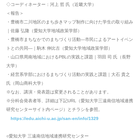
◇コーディネーター：河上 哲 氏（近畿大学）
＜報告＞
・豊橋市二川地区のまち歩きマップ制作に向けた学生の取り組み
｜佐藤 弘隆（愛知大学地域政策学部）
・豊橋市まちなかでのまちづくり活動―市民によるアートイベン
トとの共同―｜駒木 伸比古（愛知大学地域政策学部）
・山口県周南地域におけるPBLの実践と課題｜羽田 司 氏（長野
大学）
・経営系学部におけるまちづくり活動の実践と課題｜大石 貴之
氏（岡山商科大学）
※なお、講演・発表題は変更されることがあります。
※分科会発表者等、詳細は下記URL（愛知大学三遠南信地域連携
研究センターサイト内ページ）とチラシを参照。
https://edu.aichi-u.ac.jp/san-en/info/1329
○愛知大学 三遠南信地域連携研究センター