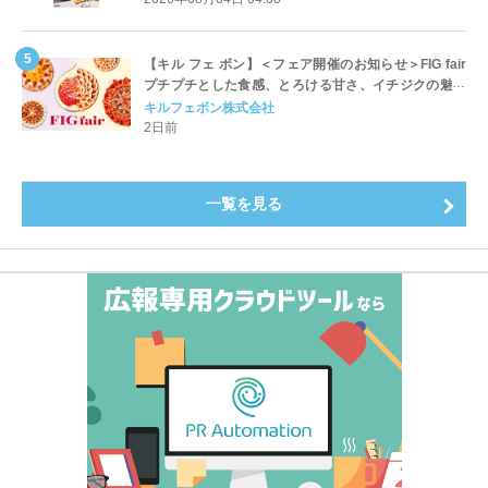
【キル フェ ボン】＜フェア開催のお知らせ＞FIG fair
プチプチとした食感、とろける甘さ、イチジクの魅力
をたっぷりと。新作を含め、イチジク尽くしの全4種が
キルフェボン株式会社
登場8月20日（木）スタート
2日前
一覧を見る