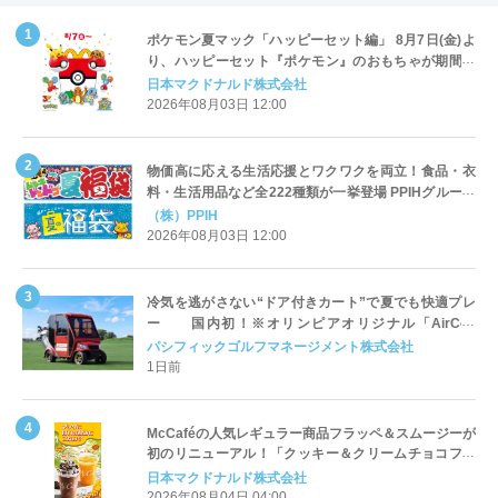
ポケモン夏マック「ハッピーセット編」 8月7日(金)よ
り、ハッピーセット『ポケモン』のおもちゃが期間限
定登場
日本マクドナルド株式会社
2026年08月03日 12:00
物価高に応える生活応援とワクワクを両立！食品・衣
料・生活用品など全222種類が一挙登場 PPIHグループ
「夏福袋」＆セール 8月6日(木)より順次スタート
（株）PPIH
2026年08月03日 12:00
冷気を逃がさない“ドア付きカート”で夏でも快適プレ
ー 国内初！※オリンピアオリジナル「AirCon
Cart（エアコンカート）」導入 | ＰＧＭ
パシフィックゴルフマネージメント株式会社
1日前
McCaféの人気レギュラー商品フラッペ＆スムージーが
初のリニューアル！「クッキー＆クリームチョコフラ
ッペ」「マンゴースムージー」8月5日（水）から販売
日本マクドナルド株式会社
開始
2026年08月04日 04:00