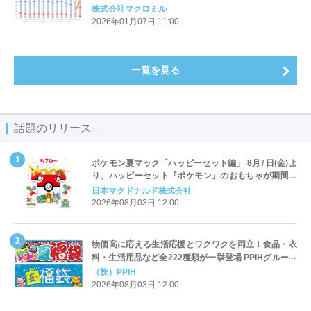
「お酒が飲めることが嬉しい」55％、過去10年で最高
株式会社マクロミル
～（マクロミル調べ）
2026年01月07日 11:00
一覧を見る
話題のリリース
ポケモン夏マック「ハッピーセット編」 8月7日(金)よ
り、ハッピーセット『ポケモン』のおもちゃが期間限
定登場
日本マクドナルド株式会社
2026年08月03日 12:00
物価高に応える生活応援とワクワクを両立！食品・衣
料・生活用品など全222種類が一挙登場 PPIHグループ
「夏福袋」＆セール 8月6日(木)より順次スタート
（株）PPIH
2026年08月03日 12:00