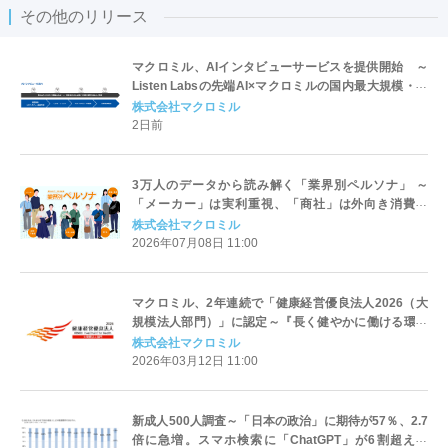
その他のリリース
マクロミル、AIインタビューサービスを提供開始 ～
Listen Labsの先端AI×マクロミルの国内最大規模・高
品質パネルで、インタビューから分析までを最短即日
株式会社マクロミル
で完了～
2日前
3万人のデータから読み解く「業界別ペルソナ」 ～
「メーカー」は実利重視、「商社」は外向き消費、
「情報・通信」は投資志向。価値観からお金の使い方
株式会社マクロミル
まで、ビジネスパーソンのライフスタイルを徹底比較
2026年07月08日 11:00
～
マクロミル、2年連続で「健康経営優良法人2026（大
規模法人部門）」に認定～『長く健やかに働ける環境
づくり』を目指し、健康経営への取り組みを加速～
株式会社マクロミル
2026年03月12日 11:00
新成人500人調査～「日本の政治」に期待が57％、2.7
倍に急増。スマホ検索に「ChatGPT」が6割超え。