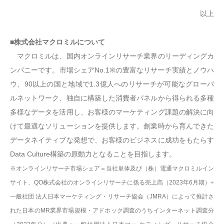
以上
■株式会社マクロミルについて
マクロミルは、国内オンラインリサーチ業界のリーディングカ
ンパニーです。市場シェアNo.1※の豊富なリサーチ実績とノウハ
ウ、90以上の国と地域で1.3億人へのリサーチが可能なグローバ
ルネットワーク、独自に構築した消費者パネルから得られる多種
多様なデータを活用し、お客様のマーケティング課題の解決に向
けて最適なソリューションを提供します。創業時から育んできた
データネイティブな発想で、お客様のビジネスに成功をもたらす
Data Culture構築の原動力となることを目指します。
※オンラインリサーチ市場シェア＝当社単体及び（株）電通マクロミルイン
サイト、QO株式会社のオンラインリサーチに係る売上高（2023年6月期）÷
一般社団 法人日本マーケティング・リサーチ協会（JMRA）によって推計さ
れた日本のMR業界市場規模・アドホック調査のうちインターネット調査分