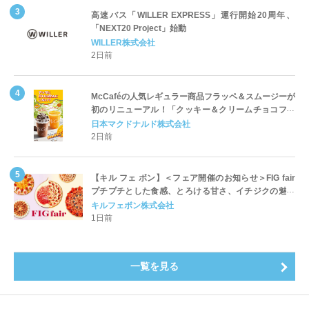
高速バス「WILLER EXPRESS」運行開始20周年、
「NEXT20 Project」始動
WILLER株式会社
2日前
McCaféの人気レギュラー商品フラッペ＆スムージーが
初のリニューアル！「クッキー＆クリームチョコフラ
ッペ」「マンゴースムージー」8月5日（水）から販売
日本マクドナルド株式会社
開始
2日前
【キル フェ ボン】＜フェア開催のお知らせ＞FIG fair
プチプチとした食感、とろける甘さ、イチジクの魅力
をたっぷりと。新作を含め、イチジク尽くしの全4種が
キルフェボン株式会社
登場8月20日（木）スタート
1日前
一覧を見る