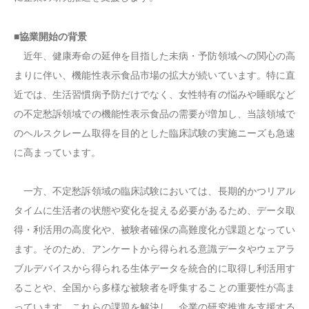
■協業開始の背景
近年、健康寿命の延伸を目指した未病・予防領域への関心の高
まりに伴い、機能性表示食品市場の拡大が続いています。特に直
近では、生活習慣病予防だけでなく、女性特有の悩みや睡眠など
の不定愁訴領域での機能性表示食品の需要が増加し、当該領域で
のヘルスクレーム取得を目的とした臨床試験の実施ニーズも急速
に高まっています。
一方、不定愁訴領域の臨床試験においては、長期的かつリアル
タイムに生活者の状態や変化を捉える必要があるため、データ取
得・利活用の高度化や、被験者確保の高難度化が課題となってい
ます。そのため、アンケートから得られる意識データやウェアラ
ブルデバイスから得られる生体データを統合的に取得し利活用す
ることや、全国から多様な被験者を呼集することの重要性が高ま
っています。これらの課題を解決し、企業の研究推進を支援する