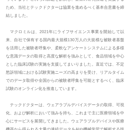
ため、当社とテックドクターは協業を進めるべく基本合意書を締
結しました。
マクロミルは、2021年にライフサイエンス事業を開始して以
来、自社で保有する国内最大規模130万人の大規模な被験者基盤
を活用した被験者呼集や、柔軟なアンケートシステムによる多様
な意識データの取得と高度な解析を強みとして、食品領域を中心
とした臨床試験の実施を支援してまいりました。直近では、不定
愁訴領域における試験実施ニーズの高まりを受け、リアルタイム
でのデータ取得や全国からの被験者呼集を可能とするべく、臨床
試験のオンライン化を推進しています。
テックドクターは、ウェアラブルデバイスデータの取得、可視
化、および解析において強みを持ち、これまで主に医療領域を中
心にサービスを展開してきました。ウェアラブルデバイスや医療
機器から得られる大量の連続データをAIや機械学習で解析する技