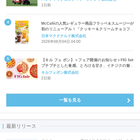
1日前
McCaféの人気レギュラー商品フラッペ＆スムージーが
初のリニューアル！「クッキー＆クリームチョコフラ
ッペ」「マンゴースムージー」8月5日（水）から販売
日本マクドナルド株式会社
開始
2026年08月04日 04:00
【キル フェ ボン】＜フェア開催のお知らせ＞FIG fair
プチプチとした食感、とろける甘さ、イチジクの魅力
をたっぷりと。新作を含め、イチジク尽くしの全4種が
キルフェボン株式会社
登場8月20日（木）スタート
2日前
一覧を見る
最新リリース