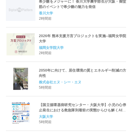
希少糖をメジャーに！ 香川大学農学部生が大阪・御堂
筋のイベントで希少糖の魅力を発信
香川大学
2時間前
2026年 熊本支援方言プロジェクトを実施--福岡女学院
大学
福岡女学院大学
2時間前
2050年に向けて、居住環境の質とエネルギー削減の方
向性
株式会社エヌ・シー・エヌ
5時間前
【国立循環器病研究センター・大阪大学】小児の心停
止発生における救急隊到着前の実態からひも解くAED
パッド装着と良好な神経学的転帰との関連性
大阪大学
5時間前