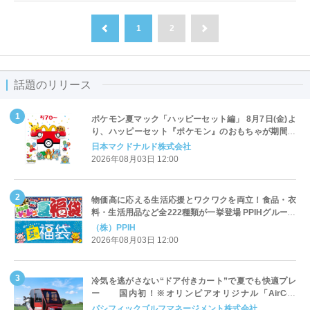
1
2
前へ
次へ
話題のリリース
ポケモン夏マック「ハッピーセット編」 8月7日(金)よ
り、ハッピーセット『ポケモン』のおもちゃが期間限
定登場
日本マクドナルド株式会社
2026年08月03日 12:00
物価高に応える生活応援とワクワクを両立！食品・衣
料・生活用品など全222種類が一挙登場 PPIHグループ
「夏福袋」＆セール 8月6日(木)より順次スタート
（株）PPIH
2026年08月03日 12:00
冷気を逃がさない“ドア付きカート”で夏でも快適プレ
ー 国内初！※オリンピアオリジナル「AirCon
Cart（エアコンカート）」導入 | ＰＧＭ
パシフィックゴルフマネージメント株式会社