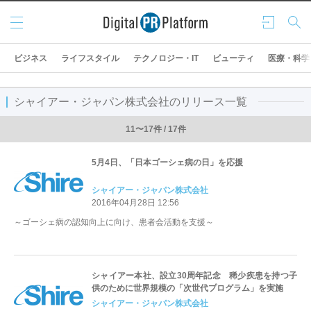
メニ
ログ
検索
ュー
イン
ビジネス
ライフスタイル
テクノロジー・IT
ビューティ
医療・科学
シャイアー・ジャパン株式会社のリリース一覧
11〜17件 / 17件
5月4日、「日本ゴーシェ病の日」を応援
シャイアー・ジャパン株式会社
2016年04月28日 12:56
～ゴーシェ病の認知向上に向け、患者会活動を支援～
シャイアー本社、設立30周年記念 稀少疾患を持つ子
供のために世界規模の「次世代プログラム」を実施
シャイアー・ジャパン株式会社