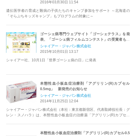
2016年03月30日 11:54
遺伝医学者の育成と難病の子供たちのキャンプ参加をサポート ～北海道の
「そらぷちキッズキャンプ」もプログラムの対象に～
ゴーシェ病専門ウェブサイト「ゴーシェテラス」を発
表、「ゴーシェ病フィルムコンテスト」の受賞者も決
定
シャイアー・ジャパン株式会社
2015年10月01日 13:17
シャイアー社、10月1日「世界ゴーシェ病の日」に発表
本態性血小板血症治療剤「アグリリン(R)カプセル
0.5mg」 新発売のお知らせ
シャイアー・ジャパン株式会社
2014年11月25日 12:04
シャイアー・ジャパン株式会社（本社：東京都新宿区、代表取締役社長：グ
レン・スノハラ）は、本態性血小板血症の治療薬「アグリリン(R)カプセル
0.5mg」（一般名：アナグレリ...
本態性血小板血症治療剤「アグリリン(R)カプセル0.5