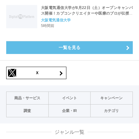
大阪電気通信大学が8月22日（土）オープンキャンパ
ス開催！カプコンクリエイターや医療のプロが伝授！
未来を拓く特別講演を実施～「万博レガシーイベン
大阪電気通信大学
ト」会場と本学会場をフィジカルアバターでつなぐコ
5時間前
ラボ企画も開催～
一覧を見る
X
商品・サービス
イベント
キャンペーン
調査
企業・IR
カテゴリ
ジャンル一覧