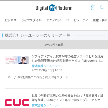
メニ
ログ
検索
ュー
イン
ビジネス
ライフスタイル
テクノロジー・IT
ビューティ
医療・科学
株式会社シーユーシーのリリース一覧
1〜10件 / 46件
ソフィアメディ、創業24年の経営ノウハウとAIを活用
した訪問看護向け経営支援サービス「Mirucoms（ミ
ルコムズ）」を提供開始
株式会社シーユーシー
2026年08月05日 16:38
〜本日より特別価格での先行予約受付をスタート〜
世界で年間67兆円の生産性損失を生む 「屈折異常」対
策を加速。CUCとインドネシア国立チプト・マングン
クスモ病院、眼科領域での官民連携を強化。
株式会社シーユーシー