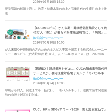
2026年07月10日 15:30
視覚課題の解消を通じ、教育・健康水準の向上と労働世代の生産性向上を推
進
【CUCホスピス】がん末期・難病特化型施設として約
46万人（※1）が暮らす兵庫県尼崎市に、「病院」で
も「自宅」でもない、最期まで自分らしく生きるため
株式会社シーユーシー
のホスピス型住宅「ReHOPE 尼崎」を初開設！
2026年06月30日 10:00
がん末期や神経難病の方のためのホスピス事業を運営する株式会社シーユー
シー・ホスピス（代表取締役 藪 康人、以下 CUCホスピス）は、2026年6月
30日（...
【医療DX】請求業務をゼロに。CUCの請求書発送代行
サービスが、在宅医療対応電子カルテ「モバカルネッ
ト」の公式オプションサービスとして7月1日より提供
株式会社シーユーシー
開始。
2026年06月24日 10:00
印刷から封入、発送までを一括代行。「モバカルネット」連携で請求関連業
務の負担を9割(※1)削減。
CUC、HR’s SDGsアワード2026「志と志を重ねて」