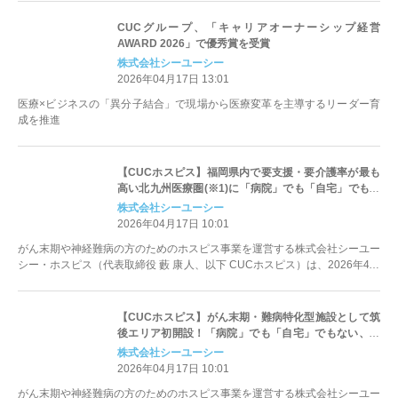
CUCグループ、「キャリアオーナーシップ経営
AWARD 2026」で優秀賞を受賞
株式会社シーユーシー
2026年04月17日 13:01
医療×ビジネスの「異分子結合」で現場から医療変革を主導するリーダー育
成を推進
【CUCホスピス】福岡県内で要支援・要介護率が最も
高い北九州医療圏(※1)に「病院」でも「自宅」でもな
い、最期まで自分らしく生きるための ホスピス型住宅
株式会社シーユーシー
「ReHOPE 八幡西」を初開設
2026年04月17日 10:01
がん末期や神経難病の方のためのホスピス事業を運営する株式会社シーユー
シー・ホスピス（代表取締役 藪 康人、以下 CUCホスピス）は、2026年4月
17日（...
【CUCホスピス】がん末期・難病特化型施設として筑
後エリア初開設！「病院」でも「自宅」でもない、最
期まで自分らしく生きるためのホスピス型住宅
株式会社シーユーシー
「ReHOPE 久留米」を福岡県久留米市に開設
2026年04月17日 10:01
がん末期や神経難病の方のためのホスピス事業を運営する株式会社シーユー