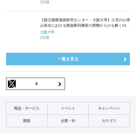
2日前
【国立循環器病研究センター・大阪大学】小児の心停
止発生における救急隊到着前の実態からひも解くAED
パッド装着と良好な神経学的転帰との関連性
大阪大学
2日前
一覧を見る
X
商品・サービス
イベント
キャンペーン
調査
企業・IR
カテゴリ