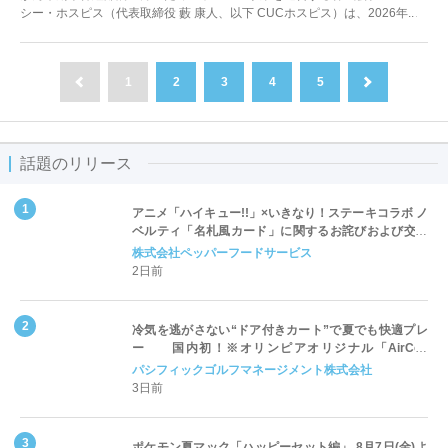
シー・ホスピス（代表取締役 藪 康人、以下 CUCホスピス）は、2026年...
1
2
3
4
5
前へ
次へ
話題のリリース
アニメ「ハイキュー!!」×いきなり！ステーキコラボ ノ
ベルティ「名札風カード」に関するお詫びおよび交換
対応についてのご案内
株式会社ペッパーフードサービス
2日前
冷気を逃がさない“ドア付きカート”で夏でも快適プレ
ー 国内初！※オリンピアオリジナル「AirCon
Cart（エアコンカート）」導入 | ＰＧＭ
パシフィックゴルフマネージメント株式会社
3日前
ポケモン夏マック「ハッピーセット編」 8月7日(金)よ