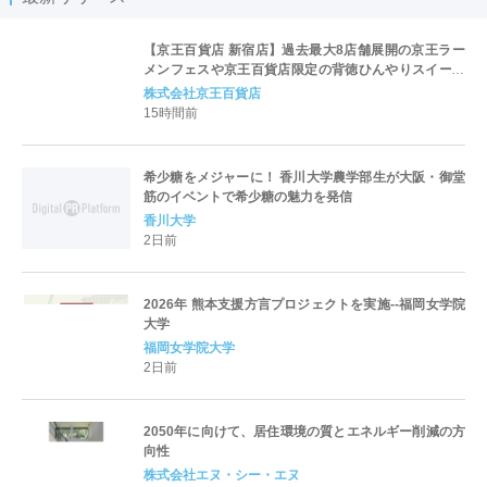
【京王百貨店 新宿店】過去最大8店舗展開の京王ラー
メンフェスや京王百貨店限定の背徳ひんやりスイーツ
など、実演グルメが充実 過去最長21日間、計90店舗
株式会社京王百貨店
出店の 「大北海道展」
15時間前
希少糖をメジャーに！ 香川大学農学部生が大阪・御堂
筋のイベントで希少糖の魅力を発信
香川大学
2日前
2026年 熊本支援方言プロジェクトを実施--福岡女学院
大学
福岡女学院大学
2日前
2050年に向けて、居住環境の質とエネルギー削減の方
向性
株式会社エヌ・シー・エヌ