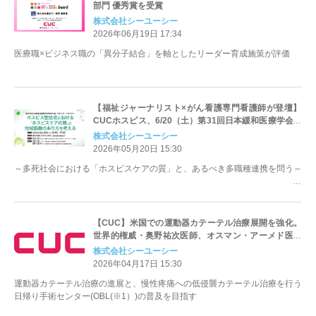
部門 優秀賞を受賞
株式会社シーユーシー
2026年06月19日 17:34
医療職×ビジネス職の「異分子結合」を軸としたリーダー育成施策が評価
【福祉ジャーナリスト×がん看護専門看護師が登壇】
CUCホスピス、6/20（土）第31回日本緩和医療学会に
てスポンサードセミナー開催
株式会社シーユーシー
2026年05月20日 15:30
～多死社会における「ホスピスケアの質」と、あるべき多職種連携を問う～
【CUC】米国での運動器カテーテル治療展開を強化。
世界的権威・奥野祐次医師、オスマン・アーメド医師
との戦略的業務提携を加速。
株式会社シーユーシー
2026年04月17日 15:30
運動器カテーテル治療の進展と、慢性疼痛への低侵襲カテーテル治療を行う
日帰り手術センター(OBL(※1）)の普及を目指す