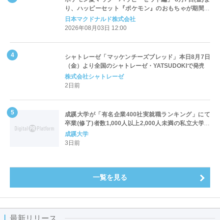
り、ハッピーセット『ポケモン』のおもちゃが期間限
定登場
日本マクドナルド株式会社
2026年08月03日 12:00
シャトレーゼ「マッケンチーズブレッド」本日8月7日
（金）より全国のシャトレーゼ・YATSUDOKIで発売
株式会社シャトレーゼ
2日前
成蹊大学が「有名企業400社実就職ランキング」にて
卒業(修了)者数1,000人以上2,000人未満の私立大学で
全国第1位を獲得！～実就職率は26.5%（前年比＋
成蹊大学
4.3pt）に伸長、東京の私立大学でも10位にランクイン
3日前
～
一覧を見る
最新リリース