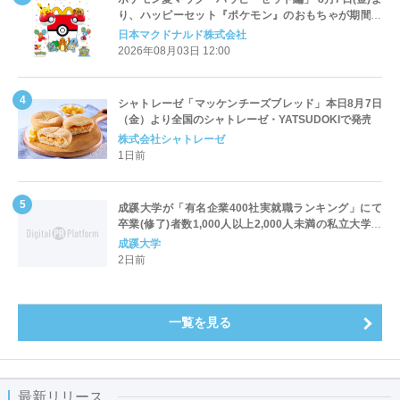
り、ハッピーセット『ポケモン』のおもちゃが期間限
定登場
日本マクドナルド株式会社
2026年08月03日 12:00
シャトレーゼ「マッケンチーズブレッド」本日8月7日
（金）より全国のシャトレーゼ・YATSUDOKIで発売
株式会社シャトレーゼ
1日前
成蹊大学が「有名企業400社実就職ランキング」にて
卒業(修了)者数1,000人以上2,000人未満の私立大学で
全国第1位を獲得！～実就職率は26.5%（前年比＋
成蹊大学
4.3pt）に伸長、東京の私立大学でも10位にランクイン
2日前
～
一覧を見る
最新リリース