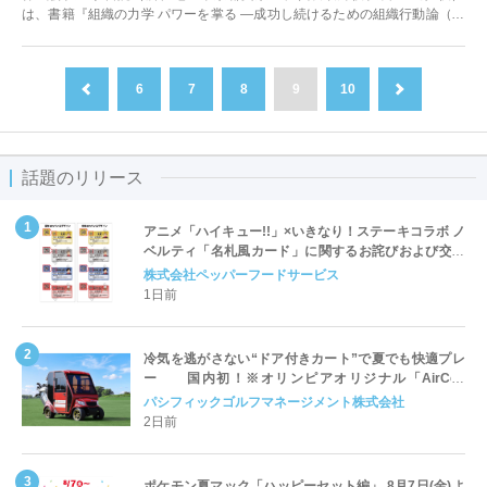
は、書籍『組織の力学 パワーを掌る ―成功し続けるための組織行動論（看
護管理まなびラボBOOKS)』（著...
6
7
8
9
10
前へ
次へ
話題のリリース
アニメ「ハイキュー!!」×いきなり！ステーキコラボ ノ
ベルティ「名札風カード」に関するお詫びおよび交換
対応についてのご案内
株式会社ペッパーフードサービス
1日前
冷気を逃がさない“ドア付きカート”で夏でも快適プレ
ー 国内初！※オリンピアオリジナル「AirCon
Cart（エアコンカート）」導入 | ＰＧＭ
パシフィックゴルフマネージメント株式会社
2日前
ポケモン夏マック「ハッピーセット編」 8月7日(金)よ