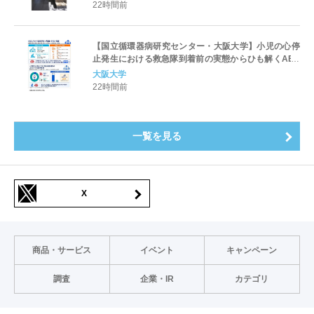
22時間前
【国立循環器病研究センター・大阪大学】小児の心停
止発生における救急隊到着前の実態からひも解くAED
パッド装着と良好な神経学的転帰との関連性
大阪大学
22時間前
一覧を見る
X
商品・サービス
イベント
キャンペーン
調査
企業・IR
カテゴリ