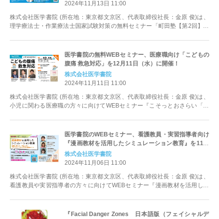
2024年11月13日 11:00
株式会社医学書院 (所在地：東京都文京区、代表取締役社長：金原 俊)は、
理学療法士・作業療法士国家試験対策の無料セミナー「町田塾【第2回】冬
季講習」を12月14日（土）1...
医学書院の無料WEBセミナー、医療職向け「こどもの
腹痛 救急対応」を12月11日（水）に開催！
株式会社医学書院
2024年11月11日 11:00
株式会社医学書院 (所在地：東京都文京区、代表取締役社長：金原 俊)は、
小児に関わる医療職の方々に向けてWEBセミナー『こそっとおさらい「こ
どもの腹痛 救急対応」』を12...
医学書院のWEBセミナー、看護教員・実習指導者向け
『漫画教材を活用したシミュレーション教育』を11月
26日（火）に開催
株式会社医学書院
2024年11月06日 11:00
株式会社医学書院 (所在地：東京都文京区、代表取締役社長：金原 俊)は、
看護教員や実習指導者の方々に向けてWEBセミナー『漫画教材を活用した
シミュレーション教育』を11月...
『Facial Danger Zones 日本語版（フェイシャルデ