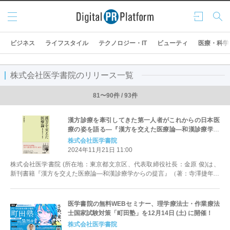
メニ
ログ
検索
ュー
イン
ビジネス
ライフスタイル
テクノロジー・IT
ビューティ
医療・科学
株式会社医学書院のリリース一覧
81〜90件 / 93件
漢方診療を牽引してきた第一人者がこれからの日本医
療の姿を語る―『漢方を交えた医療論―和漢診療学か
らの提言』11/25発売！
株式会社医学書院
2024年11月21日 11:00
株式会社医学書院 (所在地：東京都文京区、代表取締役社長：金原 俊)は、
新刊書籍『漢方を交えた医療論―和漢診療学からの提言』（著：寺澤捷年）
を2024年11月25日に刊行...
医学書院の無料WEBセミナー、理学療法士・作業療法
士国家試験対策「町田塾」を12月14日 (土) に開催！
株式会社医学書院