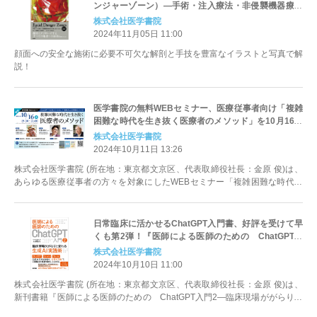
ンジャーゾーン）―手術・注入療法・非侵襲機器療法
を安全に行うために Web動画付』11/18発売
株式会社医学書院
2024年11月05日 11:00
顔面への安全な施術に必要不可欠な解剖と手技を豊富なイラストと写真で解
説！
医学書院の無料WEBセミナー、医療従事者向け「複雑
困難な時代を生き抜く医療者のメソッド」を10月16日
（水）に開催
株式会社医学書院
2024年10月11日 13:26
株式会社医学書院 (所在地：東京都文京区、代表取締役社長：金原 俊)は、
あらゆる医療従事者の方々を対象にしたWEBセミナー「複雑困難な時代を
生き抜く医療者のメソッド」を1...
日常臨床に活かせるChatGPT入門書、好評を受けて早
くも第2弾！『医師による医師のための ChatGPT入
門2―臨床現場ががらりと変わる生成AI実践術』10/15
株式会社医学書院
発売
2024年10月10日 11:00
株式会社医学書院 (所在地：東京都文京区、代表取締役社長：金原 俊)は、
新刊書籍『医師による医師のための ChatGPT入門2―臨床現場ががらりと
変わる生成AI実践術』（...