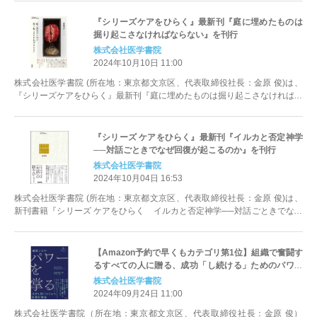
『シリーズケアをひらく』最新刊『庭に埋めたものは
掘り起こさなければならない』を刊行
株式会社医学書院
2024年10月10日 11:00
株式会社医学書院 (所在地：東京都文京区、代表取締役社長：金原 俊)は、
『シリーズケアをひらく』最新刊『庭に埋めたものは掘り起こさなければな
らない』（著：齋藤美衣）を20...
『シリーズ ケアをひらく』最新刊『イルカと否定神学
──対話ごときでなぜ回復が起こるのか』を刊行
株式会社医学書院
2024年10月04日 16:53
株式会社医学書院 (所在地：東京都文京区、代表取締役社長：金原 俊)は、
新刊書籍『シリーズ ケアをひらく イルカと否定神学──対話ごときでなぜ
回復が起こるのか』（著：斎藤...
【Amazon予約で早くもカテゴリ第1位】組織で奮闘す
るすべての人に贈る、成功「し続ける」ためのパワー
と影響力の要諦書 『パワーを掌る』10/1発売！
株式会社医学書院
2024年09月24日 11:00
株式会社医学書院（所在地：東京都文京区、代表取締役社長：金原 俊）