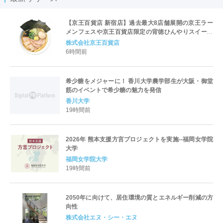
【京王百貨店 新宿店】過去最大8店舗展開の京王ラー
メンフェスや京王百貨店限定の背徳ひんやりスイーツ
など、実演グルメが充実 過去最長21日間、計90店舗
株式会社京王百貨店
出店の 「大北海道展」
6時間前
希少糖をメジャーに！ 香川大学農学部生が大阪・御堂
筋のイベントで希少糖の魅力を発信
香川大学
19時間前
2026年 熊本支援方言プロジェクトを実施--福岡女学院
大学
福岡女学院大学
19時間前
2050年に向けて、居住環境の質とエネルギー削減の方
向性
株式会社エヌ・シー・エヌ