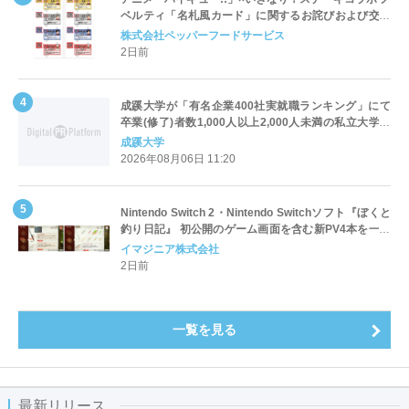
ベルティ「名札風カード」に関するお詫びおよび交換
対応についてのご案内
株式会社ペッパーフードサービス
2日前
成蹊大学が「有名企業400社実就職ランキング」にて
卒業(修了)者数1,000人以上2,000人未満の私立大学で
全国第1位を獲得！～実就職率は26.5%（前年比＋
成蹊大学
4.3pt）に伸長、東京の私立大学でも10位にランクイン
2026年08月06日 11:20
～
Nintendo Switch 2・Nintendo Switchソフト『ぼくと
釣り日記』 初公開のゲーム画面を含む新PV4本を一挙
公開！
イマジニア株式会社
2日前
一覧を見る
最新リリース