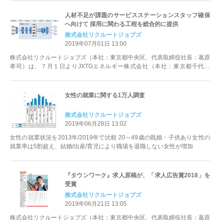
人材不足が課題のサービスステーションスタッフ確保
へ向けて 採用に関わる工程を総合的に提供
株式会社リクルートジョブズ
2019年07月01日 13:00
株式会社リクルートジョブズ（本社：東京都中央区、代表取締役社長：葛原
孝司）は、７月１日よりJXTGエネルギー株式会社（本社：東京都千代田
区、代表取締役社長：大田勝幸）のア...
女性の就業に関する1万人調査
株式会社リクルートジョブズ
2019年06月28日 13:02
女性の就業状況を2013年/2019年で比較 20～49歳の既婚・子供あり女性の
就業率は5割超え、結婚/出産/育児により職場を退職しない女性が増加
『タウンワーク』求人原稿が、「求人広告賞2018」を
受賞
株式会社リクルートジョブズ
2019年06月21日 13:05
株式会社リクルートジョブズ（本社：東京都中央区、代表取締役社長：葛原