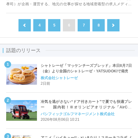
孝司）が企画・運営する、地元の仕事が探せる地域密着型の求人メディア
『タウンワーク』（https://...
4
5
6
7
8
前へ
次へ
話題のリリース
シャトレーゼ「マッケンチーズブレッド」本日8月7日
（金）より全国のシャトレーゼ・YATSUDOKIで発売
株式会社シャトレーゼ
2日前
冷気を逃がさない“ドア付きカート”で夏でも快適プレ
ー 国内初！※オリンピアオリジナル「AirCon
Cart（エアコンカート）」導入 | ＰＧＭ
パシフィックゴルフマネージメント株式会社
2026年08月06日 10:21
アニメ「ハイキュー!!」×いきなり！ステーキコラボ ノ