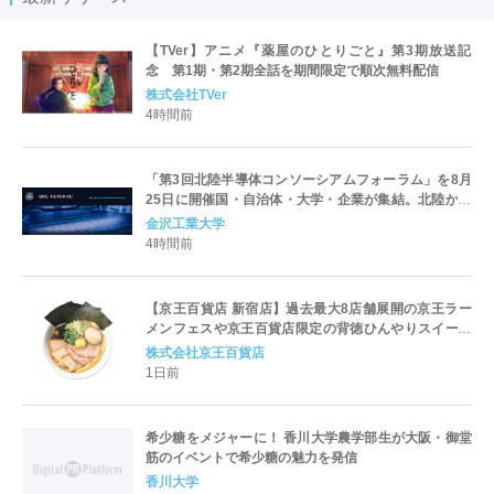
【TVer】アニメ『薬屋のひとりごと』第3期放送記
念 第1期・第2期全話を期間限定で順次無料配信
株式会社TVer
4時間前
「第3回北陸半導体コンソーシアムフォーラム」を8月
25日に開催国・自治体・大学・企業が集結。北陸から
世界に向けた半導体産業の発展とエコシステム形成を
金沢工業大学
議論
4時間前
【京王百貨店 新宿店】過去最大8店舗展開の京王ラー
メンフェスや京王百貨店限定の背徳ひんやりスイーツ
など、実演グルメが充実 過去最長21日間、計90店舗
株式会社京王百貨店
出店の 「大北海道展」
1日前
希少糖をメジャーに！ 香川大学農学部生が大阪・御堂
筋のイベントで希少糖の魅力を発信
香川大学