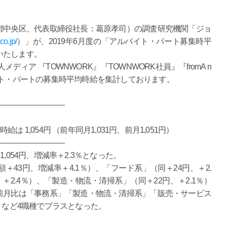
都中央区、代表取締役社長：葛原孝司）の調査研究機関「ジョ
.co.jp/
）」が、2019年6月度の「アルバイト・パート募集時平
いたします。
ィア 『TOWNWORK』『TOWNWORK社員』『fromA n
イト・パートの募集時平均時給を集計しております。
―――――――――
1,054円 （前年同月1,031円、前月1,051円）
―――――――――
054円、増減率＋2.3％となった。
43円、増減率＋4.1％）、「フード系」（同＋24円、＋2.
＋2.4％）、「製造・物流・清掃系」（同＋22円、＋2.1％）
前月比は「事務系」「製造・物流・清掃系」「販売・サービス
）など4職種でプラスとなった。