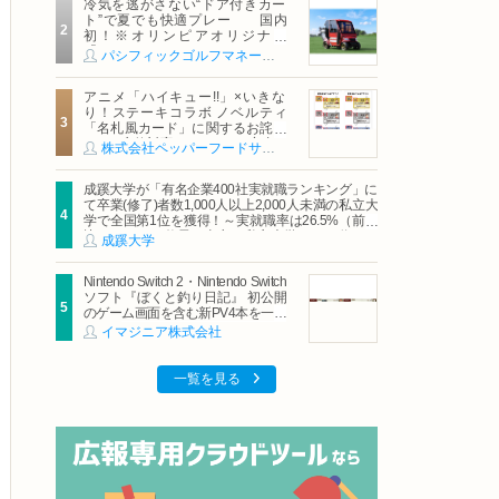
冷気を逃がさない“ドア付きカー
ト”で夏でも快適プレー 国内
初！※オリンピアオリジナル
「AirCon Cart（エアコンカー
パシフィックゴルフマネージメント株式会社
ト）」導入 | ＰＧＭ
アニメ「ハイキュー!!」×いきな
り！ステーキコラボ ノベルティ
「名札風カード」に関するお詫び
および交換対応についてのご案内
株式会社ペッパーフードサービス
成蹊大学が「有名企業400社実就職ランキング」に
て卒業(修了)者数1,000人以上2,000人未満の私立大
学で全国第1位を獲得！～実就職率は26.5%（前年
比＋4.3pt）に伸長、東京の私立大学でも10位にラ
成蹊大学
ンクイン～
Nintendo Switch 2・Nintendo Switch
ソフト『ぼくと釣り日記』 初公開
のゲーム画面を含む新PV4本を一挙
公開！
イマジニア株式会社
一覧を見る