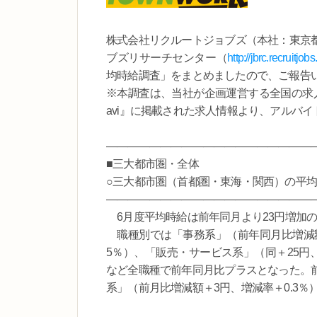
株式会社リクルートジョブズ（本社：東京
ブズリサーチセンター（
http://jbrc.recruitjobs
均時給調査」をまとめましたので、ご報告
※本調査は、当社が企画運営する全国の求人メデ
avi』に掲載された求人情報より、アルバ
―――――――――――――――――――
■三大都市圏・全体
○三大都市圏（首都圏・東海・関西）の平均時給は 
―――――――――――――――――――
6月度平均時給は前年同月より23円増加の1,
職種別では「事務系」（前年同月比増減額＋
5％）、「販売・サービス系」（同＋25円、
など全職種で前年同月比プラスとなった。
系」（前月比増減額＋3円、増減率＋0.3％