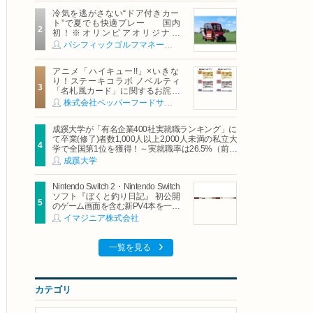
冷気を逃がさない“ドア付きカー
ト”で夏でも快適プレー 国内
初！※オリンピアオリジナル
「AirCon Cart（エアコンカー
パシフィックゴルフマネージメント株式会社
ト）」導入 | ＰＧＭ
アニメ「ハイキュー!!」×いきな
り！ステーキコラボ ノベルティ
「名札風カード」に関するお詫び
および交換対応についてのご案内
株式会社ペッパーフードサービス
成蹊大学が「有名企業400社実就職ランキング」に
て卒業(修了)者数1,000人以上2,000人未満の私立大
学で全国第1位を獲得！～実就職率は26.5%（前年
比＋4.3pt）に伸長、東京の私立大学でも10位にラ
成蹊大学
ンクイン～
Nintendo Switch 2・Nintendo Switch
ソフト『ぼくと釣り日記』 初公開
のゲーム画面を含む新PV4本を一挙
公開！
イマジニア株式会社
一覧を見る
カテゴリ