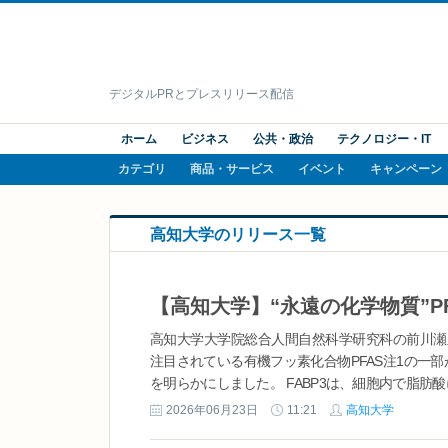
デジタルPRとプレスリリース配信
ホーム
ビジネス
公共・政治
テクノロジー・IT
カテゴリ
商品・サービス
イベント
キャンペーン
高知大学のリリース一覧
高知大学大学院総合人間自然科学研究科の前川瀬
注目されている有機フッ素化合物PFAS注1の一部
を明らかにしました。 FABP3は、細胞内で脂肪酸
2026年06月23日
11:21
高知大学