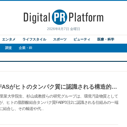
2026年8月7日 金曜日
エンタメ
ライフスタイル
スポーツ
ビューティ
医療・科学
調査
企業・IR
【高知大学】“永遠の化学物質”PFASがヒトのタンパク質に認識される構造的特徴を解明 ― 脂肪酸との類似性だけでは説明できない可能性を示す、水分子ネットワークとの関わり ―
里菜大学院生、杉山成教授らの研究グループは、環境汚染物質として
が、ヒトの脂肪酸結合タンパク質FABP3注2に認識される仕組みの一端
に結合し、その輸送や代...