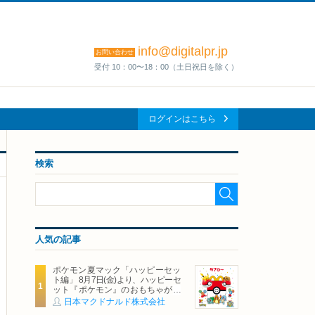
info@digitalpr.jp
お問い合わせ
受付 10：00〜18：00（土日祝日を除く）
ログインはこちら
検索
人気の記事
ポケモン夏マック「ハッピーセッ
ト編」 8月7日(金)より、ハッピーセ
ット『ポケモン』のおもちゃが期
間限定登場
日本マクドナルド株式会社