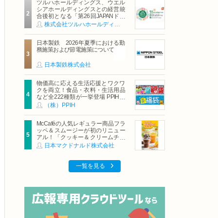
ツルハホールディングス、ウエル
シアホールディングスとの経営統
合後初となる「第26回JAPANドラ
ッグストアショー」に出展
株式会社ツルハホールディングス
日本製鉄 2026年夏季における勤
務施策および節電施策について
日本製鉄株式会社
物価高に応える生活応援とワクワ
クを両立！食品・衣料・生活用品
など全222種類が一挙登場 PPIHグ
ループ「夏福袋」＆セール 8月6日
（株）PPIH
(木)より順次スタート
McCaféの人気レギュラー商品フラ
ッペ＆スムージーが初のリニュー
アル！「クッキー＆クリームチョ
コフラッペ」「マンゴースムージ
日本マクドナルド株式会社
ー」8月5日（水）から販売開始
一覧を見る