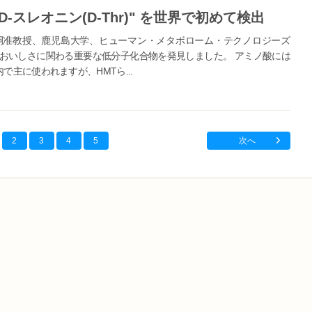
スレオニン(D-Thr)" を世界で初めて検出
嗣准教授、鹿児島大学、ヒューマン・メタボローム・テクノロジーズ
やおいしさに関わる重要な低分子化合物を発見しました。 アミノ酸には
主に使われますが、HMTら...
2
3
4
5
次へ