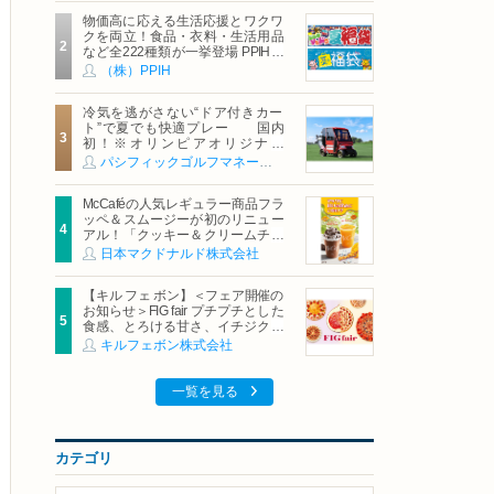
物価高に応える生活応援とワクワ
クを両立！食品・衣料・生活用品
など全222種類が一挙登場 PPIHグ
ループ「夏福袋」＆セール 8月6日
（株）PPIH
(木)より順次スタート
冷気を逃がさない“ドア付きカー
ト”で夏でも快適プレー 国内
初！※オリンピアオリジナル
「AirCon Cart（エアコンカー
パシフィックゴルフマネージメント株式会社
ト）」導入 | ＰＧＭ
McCaféの人気レギュラー商品フラ
ッペ＆スムージーが初のリニュー
アル！「クッキー＆クリームチョ
コフラッペ」「マンゴースムージ
日本マクドナルド株式会社
ー」8月5日（水）から販売開始
【キル フェ ボン】＜フェア開催の
お知らせ＞FIG fair プチプチとした
食感、とろける甘さ、イチジクの
魅力をたっぷりと。新作を含め、
キルフェボン株式会社
イチジク尽くしの全4種が登場8月
20日（木）スタート
一覧を見る
カテゴリ