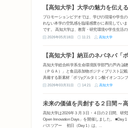
【高知大学】大学の魅力を伝え
プロモーションビデオでは、学びの現場や学生の
れない本学の空気感を臨場感豊かに表現していま
です。 高知大学は、教育・研究環境や学生生活の魅
2026年05月18日
11:21
高知大学
高知大学総合科学系生命環境医学部門の芦内 誠
（ＰＧＡ）」と食品添加物ポジティブリスト記載
具備する新素材「ポリγグルタミン酸イオンコンプ
2026年03月31日
14:21
高知大学
高知大学は2026年３月３日・４日の２日間、研究
Open Innovation Days」を開催しまし
パスツアー 初日（Day 1）は、...