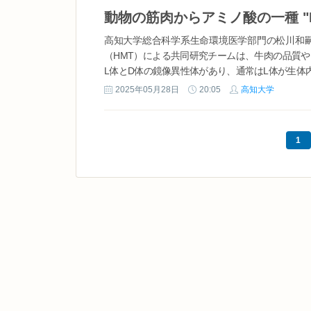
動物の筋肉からアミノ酸の一種 "D-
高知大学総合科学系生命環境医学部門の松川和
（HMT）による共同研究チームは、牛肉の品質
L体とD体の鏡像異性体があり、通常はL体が生体内で
2025年05月28日
20:05
高知大学
1