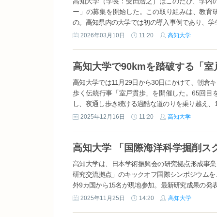
高知大学（学長：受田浩之）はこのたび、学内
ー」の募集を開始した。この取り組みは、教育
の。高知県内の大学では初の導入事例であり、学生
2026年03月10日
11:20
高知大学
高知大学では11月29日から30日にかけて、朝倉
歩く伝統行事「室戸貫歩」を開催した。65回目
し、夜通し歩き続ける過酷な道のりを乗り越え、13
2025年12月16日
11:20
高知大学
高知大学は、日本学術振興会の研究拠点形成事業
研究交流拠点」のキックオフ国際シンポジウムを、
外9カ国から15名が現地参加。最新研究成果の発表
2025年11月25日
14:20
高知大学