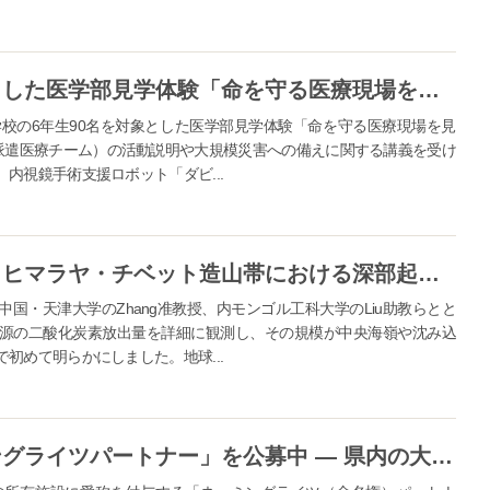
高知大学医学部が小学生を対象とした医学部見学体験「命を守る医療現場を見学しよう」を開催 ― 講義や施設見学を通して医療への関心を高める
学校の6年生90名を対象とした医学部見学体験「命を守る医療現場を見
害派遣医療チーム）の活動説明や大規模災害への備えに関する講義を受け
内視鏡手術支援ロボット「ダビ...
【海洋コア国際研究所】世界初！ヒマラヤ・チベット造山帯における深部起源二酸化炭素の放出量を明らかにー年間約3,680万トンの「隠れた炭素源」を解明
国・天津大学のZhang准教授、内モンゴル工科大学のLiu助教らとと
源の二酸化炭素放出量を詳細に観測し、その規模が中央海嶺や沈み込
初めて明らかにしました。地球...
高知大学が学内施設の「ネーミングライツパートナー」を公募中 ― 県内の大学で初、新たな産学連携モデルで地域企業との繋がりを強化