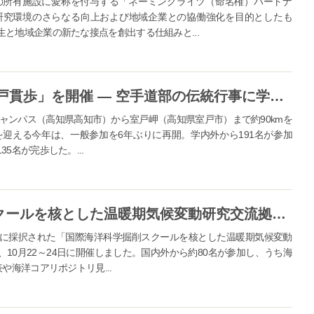
の所有施設に愛称を付与する「ネーミングライツ（命名権）パートナ
研究環境のさらなる向上および地域企業との協働強化を目的としたも
と地域企業の新たな接点を創出する仕組みと...
高知大学で90kmを踏破する「室戸貫歩」を開催 ― 空手道部の伝統行事に学内外の191名が挑戦
キャンパス（高知県高知市）から室戸岬（高知県室戸市）まで約90kmを
を迎える今年は、一般参加を6年ぶりに再開。学内外から191名が参加
5名が完歩した。...
高知大学 「国際海洋科学掘削スクールを核とした温暖期気候変動研究交流拠点」のキックオフ国際シンポジウムを開催
に採択された「国際海洋科学掘削スクールを核とした温暖期気候変動
10月22～24日に開催しました。国内外から約80名が参加し、うち海
や海洋コアリポジトリ見...