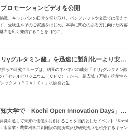
るプロモーションビデオを公開
挑戦、キャンパスの日常を切り取り、パンフレットや文章では伝えき
す。受験生やそのご家族をはじめ、本学に関心のある方に向けた内容
力を広く発信することを目的に、...
【高知大学】納豆のネバネバ「ポリγグルタミン酸」を迅速に製剤化ーより安全な万能殺菌性コーティング剤としての応用―
教授らの研究グループは、納豆のネバネバの成分「ポリγグルタミン酸
の「セチルピリジニウム（ＣＰＣ）」から、超広域（万能）抗菌性を
レックス（ＰＧＡＩＣ）」の開発と生...
未来の価値を共創する２日間～高知大学で「Kochi Open Innovation Days」を開催～
開発を通じて未来の価値を共創することを目的としたイベント「Kochi
た。 ■Day 1：水産業・農業科学共創施設の開所式及び研究拠点を紹介するキャン