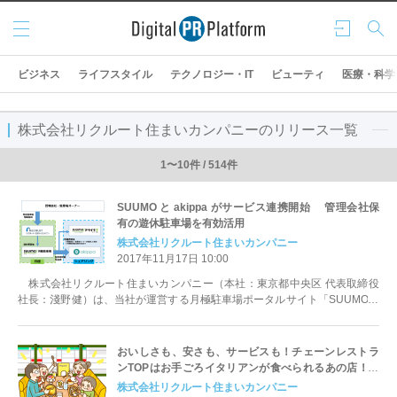
メニ
ログ
検索
ュー
イン
ビジネス
ライフスタイル
テクノロジー・IT
ビューティ
医療・科学
株式会社リクルート住まいカンパニーのリリース一覧
1〜10件 / 514件
SUUMO と akippa がサービス連携開始 管理会社保
有の遊休駐車場を有効活用
株式会社リクルート住まいカンパニー
2017年11月17日 10:00
株式会社リクルート住まいカンパニー（本社：東京都中央区 代表取締役
社長：淺野健）は、当社が運営する月極駐車場ポータルサイト「SUUMO月
極駐車場」において、akippa...
おいしさも、安さも、サービスも！チェーンレストラ
ンTOPはお手ごろイタリアンが食べられるあの店！く
らしの「気になる！」を徹底調査「SUUMOなんでも
株式会社リクルート住まいカンパニー