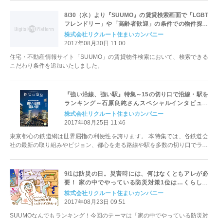
8/30（水）より『SUUMO』の賃貸検索画面で「LGBT
フレンドリー」や「高齢者歓迎」の条件での物件探し
が可能に！
株式会社リクルート住まいカンパニー
2017年08月30日 11:00
住宅・不動産情報サイト「SUUMO」の賃貸物件検索において、検索できる
こだわり条件を追加いたしました。
『強い沿線、強い駅』特集～15の切り口で沿線・駅を
ランキング～石原良純さんスペシャルインタビュー
も！『都心に住む by SUUMO』10月号 8月26日(土）
株式会社リクルート住まいカンパニー
発売！
2017年08月25日 11:46
東京都心の鉄道網は世界屈指の利便性を誇ります。 本特集では、各鉄道会
社の最新の取り組みやビジョン、都心を走る路線や駅を多数の切り口でラン
キング形式にて紹介すると共に鉄道マニアとしても知られる俳優の石原良純
さんのインタビューも紹介しております。
9/1は防災の日。災害時には、何はなくともアレが必
要！ 家の中でやっている防災対策1位は…くらしの
「気になる！」を徹底調査「SUUMOなんでもランキ
株式会社リクルート住まいカンパニー
ング」
2017年08月23日 09:51
SUUMOなんでもランキング！今回のテーマは「家の中でやっている防災対