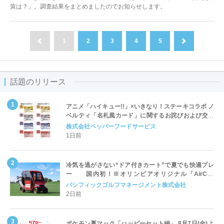
策は？」。調査結果をまとめましたのでお知らせします。
1
2
3
4
5
前へ
次へ
話題のリリース
アニメ「ハイキュー!!」×いきなり！ステーキコラボ ノ
ベルティ「名札風カード」に関するお詫びおよび交換
対応についてのご案内
株式会社ペッパーフードサービス
1日前
冷気を逃がさない“ドア付きカート”で夏でも快適プレ
ー 国内初！※オリンピアオリジナル「AirCon
Cart（エアコンカート）」導入 | ＰＧＭ
パシフィックゴルフマネージメント株式会社
2日前
ポケモン夏マック「ハッピーセット編」 8月7日(金)よ