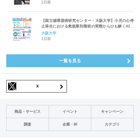
1日前
【国立循環器病研究センター・大阪大学】小児の心停
止発生における救急隊到着前の実態からひも解くAED
パッド装着と良好な神経学的転帰との関連性
大阪大学
1日前
一覧を見る
X
商品・サービス
イベント
キャンペーン
調査
企業・IR
カテゴリ