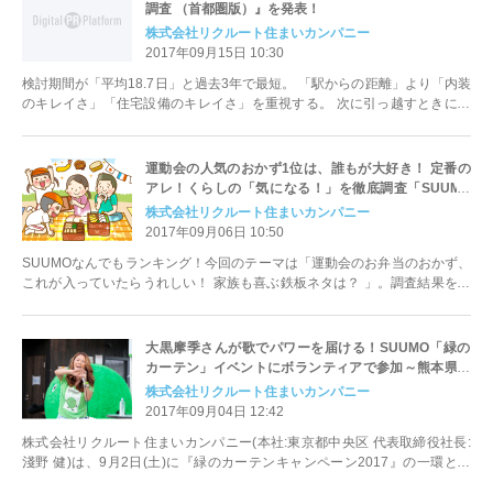
調査 （首都圏版）』を発表！
株式会社リクルート住まいカンパニー
2017年09月15日 10:30
検討期間が「平均18.7日」と過去3年で最短。 「駅からの距離」より「内装
のキレイさ」「住宅設備のキレイさ」を重視する。 次に引っ越すときに欲
しい設備は、昨年より「Wi-Fi」「浴室乾燥機」「宅配ＢＯＸ」などの必要
度が高まった。
運動会の人気のおかず1位は、誰もが大好き！ 定番の
アレ！くらしの「気になる！」を徹底調査「SUUMO
なんでもランキング」
株式会社リクルート住まいカンパニー
2017年09月06日 10:50
SUUMOなんでもランキング！今回のテーマは「運動会のお弁当のおかず、
これが入っていたらうれしい！ 家族も喜ぶ鉄板ネタは？ 」。調査結果をま
とめましたのでお知らせします。
大黒摩季さんが歌でパワーを届ける！SUUMO「緑の
カーテン」イベントにボランティアで参加～熊本県最
大の仮設住宅にて開催～
株式会社リクルート住まいカンパニー
2017年09月04日 12:42
株式会社リクルート住まいカンパニー(本社:東京都中央区 代表取締役社長:
淺野 健)は、9月2日(土)に『緑のカーテンキャンペーン2017』の一環とし
て、熊本・益城町テクノ...