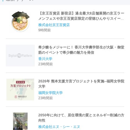
【京王百貨店 新宿店】過去最大8店舗展開の京王ラー
メンフェスや京王百貨店限定の背徳ひんやりスイーツ
など、実演グルメが充実 過去最長21日間、計90店舗
株式会社京王百貨店
出店の 「大北海道展」
9時間前
希少糖をメジャーに！ 香川大学農学部生が大阪・御堂
筋のイベントで希少糖の魅力を発信
香川大学
23時間前
2026年 熊本支援方言プロジェクトを実施--福岡女学院
大学
福岡女学院大学
23時間前
2050年に向けて、居住環境の質とエネルギー削減の方
向性
株式会社エヌ・シー・エヌ