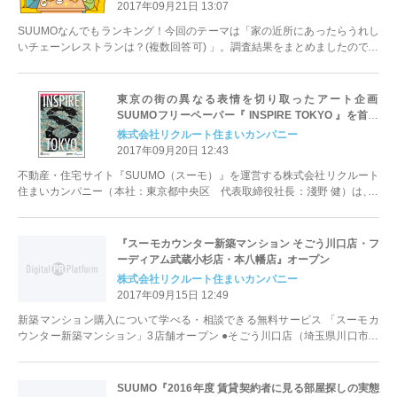
ランキング」
2017年09月21日 13:07
SUUMOなんでもランキング！今回のテーマは「家の近所にあったらうれし
いチェーンレストランは？(複数回答可) 」。調査結果をまとめましたのでお
知らせします。
東京の街の異なる表情を切り取ったアート企画
SUUMOフリーペーパー『 INSPIRE TOKYO 』を首都
圏の大学生協などで配布＆特設WEBサイトで公開！
株式会社リクルート住まいカンパニー
2017年09月20日 12:43
不動産・住宅サイト『SUUMO（スーモ）』を運営する株式会社リクルート
住まいカンパニー（本社：東京都中央区 代表取締役社長：淺野 健）は、9
月20日（水）に写真＆動画中心...
『スーモカウンター新築マンション そごう川口店・フ
ーディアム武蔵小杉店・本八幡店』オープン
株式会社リクルート住まいカンパニー
2017年09月15日 12:49
新築マンション購入について学べる・相談できる無料サービス 「スーモカ
ウンター新築マンション」3店舗オープン ●そごう川口店（埼玉県川口市）
●フーディアム武蔵小杉店（神奈川県川崎市） ●本八幡店（千葉県市川市）
SUUMO『2016年度 賃貸契約者に見る部屋探しの実態