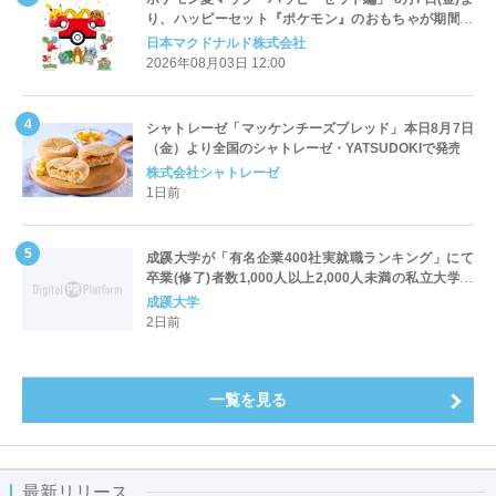
り、ハッピーセット『ポケモン』のおもちゃが期間限
定登場
日本マクドナルド株式会社
2026年08月03日 12:00
シャトレーゼ「マッケンチーズブレッド」本日8月7日
（金）より全国のシャトレーゼ・YATSUDOKIで発売
株式会社シャトレーゼ
1日前
成蹊大学が「有名企業400社実就職ランキング」にて
卒業(修了)者数1,000人以上2,000人未満の私立大学で
全国第1位を獲得！～実就職率は26.5%（前年比＋
成蹊大学
4.3pt）に伸長、東京の私立大学でも10位にランクイン
2日前
～
一覧を見る
最新リリース