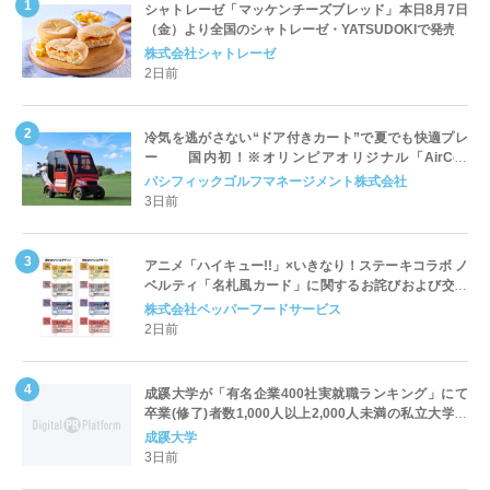
シャトレーゼ「マッケンチーズブレッド」本日8月7日
（金）より全国のシャトレーゼ・YATSUDOKIで発売
株式会社シャトレーゼ
2日前
冷気を逃がさない“ドア付きカート”で夏でも快適プレ
ー 国内初！※オリンピアオリジナル「AirCon
Cart（エアコンカート）」導入 | ＰＧＭ
パシフィックゴルフマネージメント株式会社
3日前
アニメ「ハイキュー!!」×いきなり！ステーキコラボ ノ
ベルティ「名札風カード」に関するお詫びおよび交換
対応についてのご案内
株式会社ペッパーフードサービス
2日前
成蹊大学が「有名企業400社実就職ランキング」にて
卒業(修了)者数1,000人以上2,000人未満の私立大学で
全国第1位を獲得！～実就職率は26.5%（前年比＋
成蹊大学
4.3pt）に伸長、東京の私立大学でも10位にランクイン
3日前
～