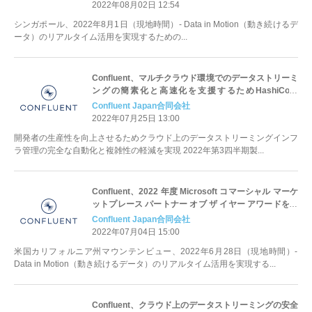
2022年08月02日 12:54
シンガポール、2022年8月1日（現地時間）- Data in Motion（動き続けるデ
ータ）のリアルタイム活用を実現するための...
Confluent、マルチクラウド環境でのデータストリーミ
ングの簡素化と高速化を支援するためHashiCorp
Terraform Providerをリリース
Confluent Japan合同会社
2022年07月25日 13:00
開発者の生産性を向上させるためクラウド上のデータストリーミングインフ
ラ管理の完全な自動化と複雑性の軽減を実現 2022年第3四半期製...
Confluent、2022 年度 Microsoft コマーシャル マーケ
ットプレース パートナー オブ ザ イヤー アワードを受
賞
Confluent Japan合同会社
2022年07月04日 15:00
米国カリフォルニア州マウンテンビュー、2022年6月28日（現地時間）-
Data in Motion（動き続けるデータ）のリアルタイム活用を実現する...
Confluent、クラウド上のデータストリーミングの安全