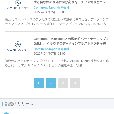
性と信頼性の強化に向け高度なアクセス管理とエンタ
ープライズインサイト機能を実装
Confluent Japan合同会社
2022年04月25日 12:00
新たなロールベースのアクセス管理によって規模に依存しないデータコンプ
ライアンスと プライバシーを確保し、データプレーンレベルで粒度の高い
権限設定を実現 ...
Confluent、Microsoftとの戦略的パートナーシップを
強化し、 クラウドのデータインフラストラクチャ先進
化を加速
Confluent Japan合同会社
2022年04月07日 11:09
複数年のパートナーシップ合意により、企業のMicrosoft Azure移行をより速
やかに、 リアルタイムイノベーションの創造をより容易...
1
2
前へ
次へ
話題のリリース