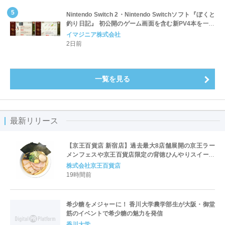
Nintendo Switch 2・Nintendo Switchソフト『ぼくと
釣り日記』 初公開のゲーム画面を含む新PV4本を一挙
公開！
イマジニア株式会社
2日前
一覧を見る
最新リリース
【京王百貨店 新宿店】過去最大8店舗展開の京王ラー
メンフェスや京王百貨店限定の背徳ひんやりスイーツ
など、実演グルメが充実 過去最長21日間、計90店舗
株式会社京王百貨店
出店の 「大北海道展」
19時間前
希少糖をメジャーに！ 香川大学農学部生が大阪・御堂
筋のイベントで希少糖の魅力を発信
香川大学