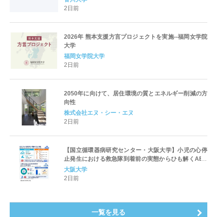
2日前
2026年 熊本支援方言プロジェクトを実施--福岡女学院
大学
福岡女学院大学
2日前
2050年に向けて、居住環境の質とエネルギー削減の方
向性
株式会社エヌ・シー・エヌ
2日前
【国立循環器病研究センター・大阪大学】小児の心停
止発生における救急隊到着前の実態からひも解くAED
パッド装着と良好な神経学的転帰との関連性
大阪大学
2日前
一覧を見る