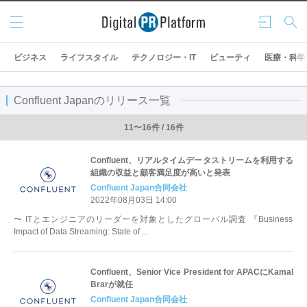
メニ
ログ
検索
ュー
イン
ビジネス
ライフスタイル
テクノロジー・IT
ビューティ
医療・科学
Confluent Japanのリリース一覧
11〜16件 / 16件
Confluent、リアルタイムデータストリームを利用する
組織の収益と顧客満足度が高いと発表
Confluent Japan合同会社
2022年08月03日 14:00
〜 ITとエンジニアのリーダーを対象としたグローバル調査 『Business
Impact of Data Streaming: State of ...
Confluent、Senior Vice President for APACにKamal
Brarが就任
Confluent Japan合同会社