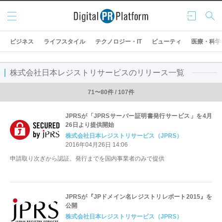
メニ
ログ
検索
ュー
イン
ビジネス
ライフスタイル
テクノロジー・IT
ビューティ
医療・科学
株式会社日本レジストリサービスのリリース一覧
71〜80件 / 107件
JPRSが「JPRSサーバー証明書発行サービス」を4月
26日より提供開始
株式会社日本レジストリサービス（JPRS）
2016年04月26日 14:06
申請取り次ぎから認証、発行までを国内事業者のみで提供
JPRSが『JPドメイン名レジストリレポート2015』を
公開
株式会社日本レジストリサービス（JPRS）