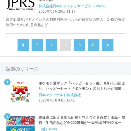
株式会社日本レジストリサービス（JPRS）
2015年03月26日 11:17
都道府県型JPドメイン名の都道府県ラベルへの日本語の導入、DNSの安定
運用のための注意喚起など
6
7
8
9
10
前へ
次へ
話題のリリース
ポケモン夏マック「ハッピーセット編」 8月7日(金)よ
り、ハッピーセット『ポケモン』のおもちゃが期間限
定登場
日本マクドナルド株式会社
2026年08月03日 12:00
物価高に応える生活応援とワクワクを両立！食品・衣
料・生活用品など全222種類が一挙登場 PPIHグループ
「夏福袋」＆セール 8月6日(木)より順次スタート
（株）PPIH