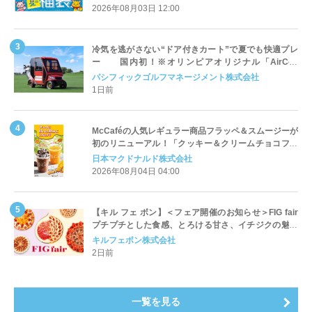
2026年08月03日 12:00
冷気を逃がさない“ドア付きカート”で夏でも快適プレ
ー 国内初！※オリンピアオリジナル「AirCon
Cart（エアコンカート）」導入 | ＰＧＭ
パシフィックゴルフマネージメント株式会社
1日前
McCaféの人気レギュラー商品フラッペ＆スムージーが
初のリニューアル！「クッキー＆クリームチョコフラ
ッペ」「マンゴースムージー」8月5日（水）から販売
日本マクドナルド株式会社
開始
2026年08月04日 04:00
【キル フェ ボン】＜フェア開催のお知らせ＞FIG fair
プチプチとした食感、とろける甘さ、イチジクの魅力
をたっぷりと。新作を含め、イチジク尽くしの全4種が
キルフェボン株式会社
登場8月20日（木）スタート
2日前
一覧を見る