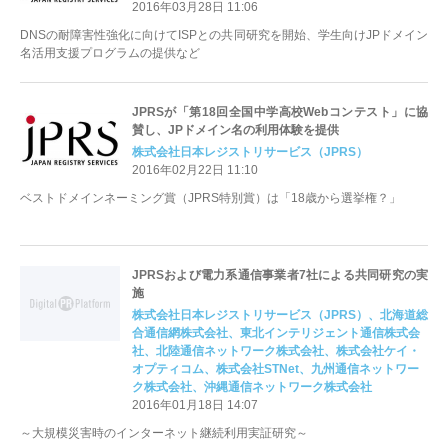
2016年03月28日 11:06
DNSの耐障害性強化に向けてISPとの共同研究を開始、学生向けJPドメイン
名活用支援プログラムの提供など
JPRSが「第18回全国中学高校Webコンテスト」に協
賛し、JPドメイン名の利用体験を提供
株式会社日本レジストリサービス（JPRS）
2016年02月22日 11:10
ベストドメインネーミング賞（JPRS特別賞）は「18歳から選挙権？」
JPRSおよび電力系通信事業者7社による共同研究の実
施
株式会社日本レジストリサービス（JPRS）、北海道総
合通信網株式会社、東北インテリジェント通信株式会
社、北陸通信ネットワーク株式会社、株式会社ケイ・
オプティコム、株式会社STNet、九州通信ネットワー
ク株式会社、沖縄通信ネットワーク株式会社
2016年01月18日 14:07
～大規模災害時のインターネット継続利用実証研究～