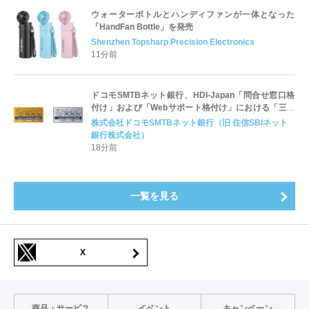
ウォーターボトルとハンディファンが一体となった
「HandFan Bottle」を発売
Shenzhen Topsharp Precision Electronics
11分前
ドコモSMTBネット銀行、HDI-Japan「問合せ窓口格
付け」および「Webサポート格付け」における「三つ
星」獲得のお知らせ
株式会社ドコモSMTBネット銀行（旧 住信SBIネット
銀行株式会社）
18分前
一覧を見る
X
商品・サービス
イベント
キャンペーン