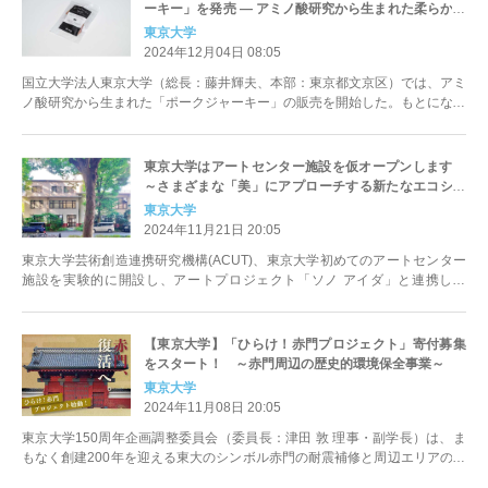
ーキー」を発売 ― アミノ酸研究から生まれた柔らかい
霜降り豚肉
東京大学
2024年12月04日 08:05
国立大学法人東京大学（総長：藤井輝夫、本部：東京都文京区）では、アミ
ノ酸研究から生まれた「ポークジャーキー」の販売を開始した。もとになっ
た肉は岐阜県の「ボーノポークぎ...
東京大学はアートセンター施設を仮オープンします
～さまざまな「美」にアプローチする新たなエコシス
テムのために～
東京大学
2024年11月21日 20:05
東京大学芸術創造連携研究機構(ACUT)、東京大学初めてのアートセンター
施設を実験的に開設し、アートプロジェクト「ソノ アイダ」と連携しま
す。また、アーティスト・イン...
【東京大学】「ひらけ！赤門プロジェクト」寄付募集
をスタート！ ～赤門周辺の歴史的環境保全事業～
東京大学
2024年11月08日 20:05
東京大学150周年企画調整委員会（委員長：津田 敦 理事・副学長）は、ま
もなく創建200年を迎える東大のシンボル赤門の耐震補修と周辺エリアの環
境整備を、東京大学150...