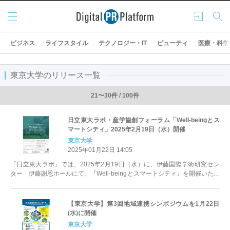
メニ
ログ
検索
ュー
イン
ビジネス
ライフスタイル
テクノロジー・IT
ビューティ
医療・科学
東京大学のリリース一覧
21〜30件 / 100件
日立東大ラボ・産学協創フォーラム「Well-beingとス
マートシティ」2025年2月19日（水）開催
東京大学
2025年01月22日 14:05
「日立東大ラボ」では、2025年2月19日（水）に、伊藤国際学術研究セン
ター 伊藤謝恩ホールにて、『Well-beingとスマートシティ』を開催いたし
ます。本フォーラ...
【東京大学】第3回地域連携シンポジウムを1月22日
(水)に開催
東京大学