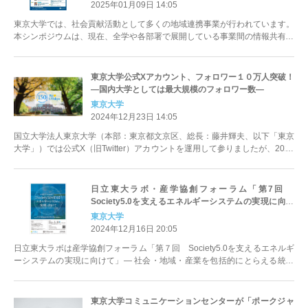
2025年01月09日 14:05
東京大学では、社会貢献活動として多くの地域連携事業が行われています。
本シンポジウムは、現在、全学や各部署で展開している事業間の情報共有の
場を設け、同様の課題を有する...
東京大学公式Xアカウント、フォロワー１０万人突破！
―国内大学としては最大規模のフォロワー数―
東京大学
2024年12月23日 14:05
国立大学法人東京大学（本部：東京都文京区、総長：藤井輝夫、以下「東京
大学」）では公式X（旧Twitter）アカウントを運用して参りましたが、2024
年12月、フォロワ...
日立東大ラボ・産学協創フォーラム「第7回
Society5.0を支えるエネルギーシステムの実現に向け
て」-- 社会・地域・産業を包括的にとらえる統合的ト
東京大学
ランジションの推進--（2025年1月10日（金）開催）
2024年12月16日 20:05
日立東大ラボは産学協創フォーラム「第７回 Society5.0を支えるエネルギ
ーシステムの実現に向けて」― 社会・地域・産業を包括的にとらえる統合
的トランジションの推...
東京大学コミュニケーションセンターが「ポークジャ