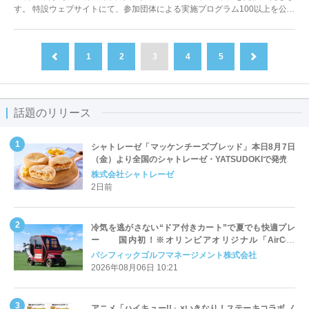
す。 特設ウェブサイトにて、参加団体による実施プログラム100以上を公開
しています。 ...
1
2
3
4
5
前へ
次へ
話題のリリース
シャトレーゼ「マッケンチーズブレッド」本日8月7日
（金）より全国のシャトレーゼ・YATSUDOKIで発売
株式会社シャトレーゼ
2日前
冷気を逃がさない“ドア付きカート”で夏でも快適プレ
ー 国内初！※オリンピアオリジナル「AirCon
Cart（エアコンカート）」導入 | ＰＧＭ
パシフィックゴルフマネージメント株式会社
2026年08月06日 10:21
アニメ「ハイキュー!!」×いきなり！ステーキコラボ ノ