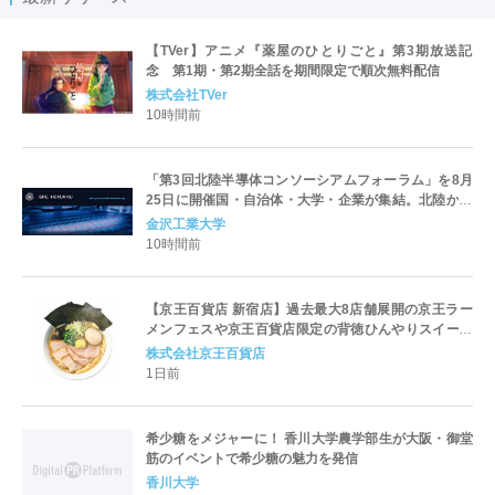
【TVer】アニメ『薬屋のひとりごと』第3期放送記
念 第1期・第2期全話を期間限定で順次無料配信
株式会社TVer
10時間前
「第3回北陸半導体コンソーシアムフォーラム」を8月
25日に開催国・自治体・大学・企業が集結。北陸から
世界に向けた半導体産業の発展とエコシステム形成を
金沢工業大学
議論
10時間前
【京王百貨店 新宿店】過去最大8店舗展開の京王ラー
メンフェスや京王百貨店限定の背徳ひんやりスイーツ
など、実演グルメが充実 過去最長21日間、計90店舗
株式会社京王百貨店
出店の 「大北海道展」
1日前
希少糖をメジャーに！ 香川大学農学部生が大阪・御堂
筋のイベントで希少糖の魅力を発信
香川大学