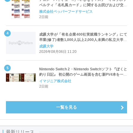
ベルティ「名札風カード」に関するお詫びおよび交換
対応についてのご案内
株式会社ペッパーフードサービス
2日前
成蹊大学が「有名企業400社実就職ランキング」にて
卒業(修了)者数1,000人以上2,000人未満の私立大学で
全国第1位を獲得！～実就職率は26.5%（前年比＋
成蹊大学
4.3pt）に伸長、東京の私立大学でも10位にランクイン
2026年08月06日 11:20
～
Nintendo Switch 2・Nintendo Switchソフト『ぼくと
釣り日記』 初公開のゲーム画面を含む新PV4本を一挙
公開！
イマジニア株式会社
2日前
一覧を見る
最新リリース