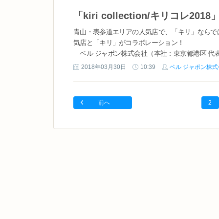
青山・表参道エリアの人気店で、「キリ」ならではの「
気店と「キリ」がコラボレーション！
ベル ジャポン株式会社（本社：東京都港区 代表取締役
2018年4月11日（水）から5月10日（木）の期間限
2018年03月30日
10:39
ベル ジャポン株式
外苑前、表参道・原宿...
前へ
2