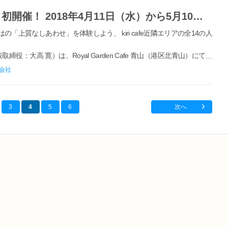
「kiri collection/キリコレ2018」初開催！ 2018年4月11日（水）から5月10日（木）の期間限定
上質なしあわせ」を体験しよう、 kiri cafe近隣エリアの全14の人
：大高 寛）は、Royal Garden Cafe 青山（港区北青山）にて、
定で、「kiri(R) café」をオープンします。また、今年は近隣の青山・
会社
3
4
5
6
次へ