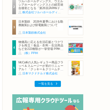
ツルハホールディングス、ウエル
シアホールディングスとの経営統
合後初となる「第26回JAPANドラ
ッグストアショー」に出展
株式会社ツルハホールディングス
日本製鉄 2026年夏季における勤
務施策および節電施策について
日本製鉄株式会社
物価高に応える生活応援とワクワ
クを両立！食品・衣料・生活用品
など全222種類が一挙登場 PPIHグ
ループ「夏福袋」＆セール 8月6日
（株）PPIH
(木)より順次スタート
McCaféの人気レギュラー商品フラ
ッペ＆スムージーが初のリニュー
アル！「クッキー＆クリームチョ
コフラッペ」「マンゴースムージ
日本マクドナルド株式会社
ー」8月5日（水）から販売開始
一覧を見る