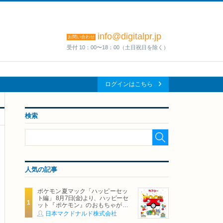
info@digitalpr.jp
お問い合わせ
受付 10：00〜18：00（土日祝日を除く）
ログインはこちら
検索
人気の記事
ポケモン夏マック「ハッピーセッ
ト編」 8月7日(金)より、ハッピーセ
ット『ポケモン』のおもちゃが期
間限定登場
日本マクドナルド株式会社