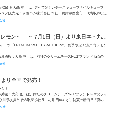
表取締役 大髙 寛）は、選べて楽しいチーズキューブ「ベルキューブ」
ンス／販売元：伊藤ハム株式会社 本社：兵庫県西宮市 代表取締役社
』に、日本初※①の新フ...
会社
「もちもちチーズロール～瀬戸内レモン～」 ～ 7月1日（日）より東日本・九州エリア限定で発売！ ～
PREMIUM SWEETS WITH KIRI®」夏季限定！瀬戸内レモン
役：大髙 寛）は、同社のクリームチーズNo.1*ブランド kiri®のラ
神奈川県横浜市 代表取締役社長：花井 秀年）が、夏季限定商品「もち
会社
よ...
）より全国で発売！
たり！
役：大高 寛）は、同社のクリームチーズNo.1*ブランド kiri®のライ
奈川県横浜市 代表取締役社長：花井 秀年）が、初夏の新商品「夏のレ
発...
会社