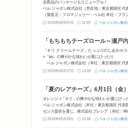
全商品のパッケージもリニューアル！
ベル ジャポン株式会社（所在地：東京都港区 代
（製造元：フロマジェリー・ベル社 本社：フラ
長：柴山 育朗）は、『チーズ好きのためのセレクト
2018年08月07日
11:05
ベル ジャポン株式
「キリ クリームチーズ」たっぷりのしあわせスイーツ「
×「kiri」の爽やかな味わいが夏にぴったり
ベル ジャポン株式会社（本社：東京都港区 代表取締
イセンス提供を通じ、株式会社プレシア（本社：
2018年06月27日
13:00
ベル ジャポン株式
もちチーズロール～瀬戸内レモン～」を7月1日（日）
「夏のレアチーズ」6月1日（金
オレンジ ×「キリ」の爽やかな味わいが夏にぴっ
ベル ジャポン株式会社（本社：東京都港区 代表取締
センス提供を通じ、株式会社プレシア（本社：神
アチーズ」を6月1日（金）より全国で発売することを
2018年05月28日
12:46
ベル ジャポン株式