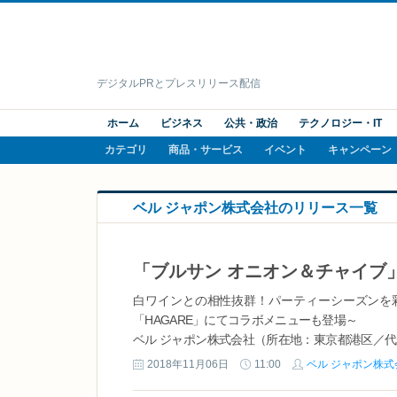
デジタルPRとプレスリリース配信
ホーム
ビジネス
公共・政治
テクノロジー・IT
カテゴリ
商品・サービス
イベント
キャンペーン
ベル ジャポン株式会社のリリース一覧
白ワインとの相性抜群！パーティーシーズンを彩
「HAGARE」にてコラボメニューも登場～
ベル ジャポン株式会社（所在地：東京都港区／
ランス生まれのフレッシュチーズブランド「ブルサン
2018年11月06日
11:00
ベル ジャポン株式
サン オニオン＆チャイブ」を、株式会社キャメル珈