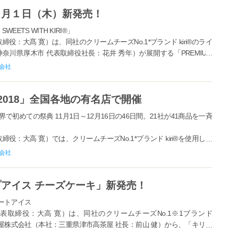
１月１日（木）新発売！
EETS WITH KIRI®」
役：大髙 寛）は、同社のクリームチーズNo.1*ブランド kiri®のライ
川県厚木市 代表取締役社長：花井 秀年）が展開する「PREMIUM
会社
2018」全国各地の有名店で開催
で初めての祭典 11月1日～12月16日の46日間。21社が41商品を一斉
役：大高 寛）では、クリームチーズNo.1*ブランド kiri®を使用した
イーツフェスティバル2018」（以下、「キリフェス」）を11月1日
会社
.
アイス チーズケーキ」新発売！
ザートアイス
表取締役：大高 寛）は、同社のクリームチーズNo.1※1ブランド
村屋株式会社（本社：三重県津市高茶屋 社長：前山 健）から、「キリ」