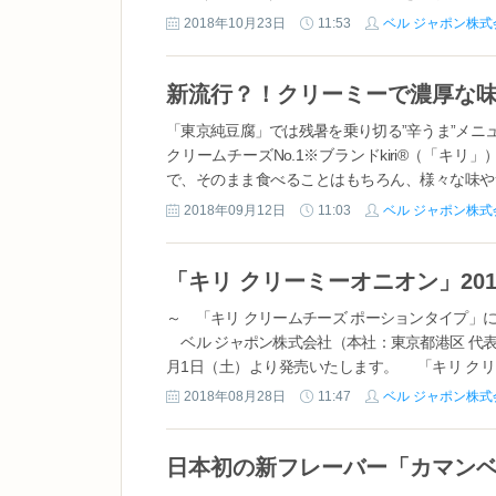
のおいしさをアイスで贅沢に楽しめる、「クリームチ
2018年10月23日
11:53
ベル ジャポン株式
「東京純豆腐」では残暑を乗り切る”辛うま”メニ
クリームチーズNo.1※ブランドkiri®（「
で、そのまま食べることはもちろん、様々な味や
プロフェッショナルから広く愛用されています。ま
2018年09月12日
11:03
ベル ジャポン株式
「キリ クリーミーオニオン」20
～ 「キリ クリームチーズ ポーションタイプ」
ベル ジャポン株式会社（本社：東京都港区 代表取
月1日（土）より発売いたします。 「キリ ク
る、新鮮なミルクと生クリームを原料に作られており
2018年08月28日
11:47
ベル ジャポン株式