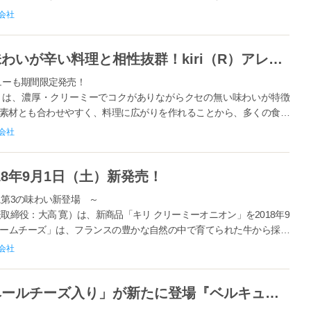
ーズデザート...
会社
新流行？！クリーミーで濃厚な味わいが辛い料理と相性抜群！kiri（R）アレンジレシピが拡大中！
ューも期間限定発売！
キリ」）は、濃厚・クリーミーでコクがありながらクセの無い味わいが特徴
素材とも合わせやすく、料理に広がりを作れることから、多くの食の
た、数多くの「キリ」...
会社
18年9月1日（土）新発売！
に第3の味わい新登場 ～
締役：大高 寛）は、新商品「キリ クリーミーオニオン」を2018年9
リームチーズ」は、フランスの豊かな自然の中で育てられた牛から採れ
...
会社
日本初の新フレーバー「カマンベールチーズ入り」が新たに登場『ベルキューブ チーズ好きのためのセレクト』リニューアル発売