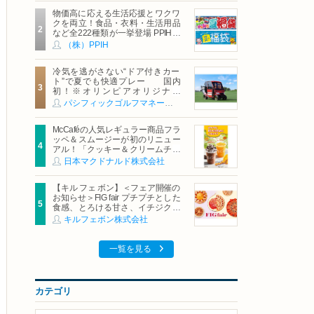
物価高に応える生活応援とワクワ
クを両立！食品・衣料・生活用品
など全222種類が一挙登場 PPIHグ
ループ「夏福袋」＆セール 8月6日
（株）PPIH
(木)より順次スタート
冷気を逃がさない“ドア付きカー
ト”で夏でも快適プレー 国内
初！※オリンピアオリジナル
「AirCon Cart（エアコンカー
パシフィックゴルフマネージメント株式会社
ト）」導入 | ＰＧＭ
McCaféの人気レギュラー商品フラ
ッペ＆スムージーが初のリニュー
アル！「クッキー＆クリームチョ
コフラッペ」「マンゴースムージ
日本マクドナルド株式会社
ー」8月5日（水）から販売開始
【キル フェ ボン】＜フェア開催の
お知らせ＞FIG fair プチプチとした
食感、とろける甘さ、イチジクの
魅力をたっぷりと。新作を含め、
キルフェボン株式会社
イチジク尽くしの全4種が登場8月
20日（木）スタート
一覧を見る
カテゴリ