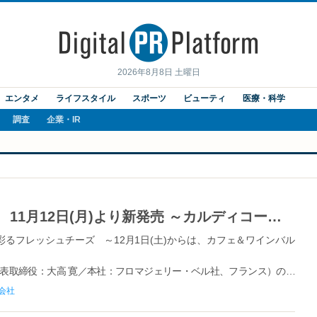
2026年8月8日 土曜日
エンタメ
ライフスタイル
スポーツ
ビューティ
医療・科学
調査
企業・IR
「ブルサン オニオン＆チャイブ」 11月12日(月)より新発売 ～カルディコーヒーファーム限定の新フレーバー～
るフレッシュチーズ ～12月1日(土)からは、カフェ＆ワインバル
代表取締役：大高 寛／本社：フロマジェリー・ベル社、フランス）のフ
」では、2018年11月12日(月)より新レギュラーフレーバー「ブル
会社
琲（本社：東京都世田...