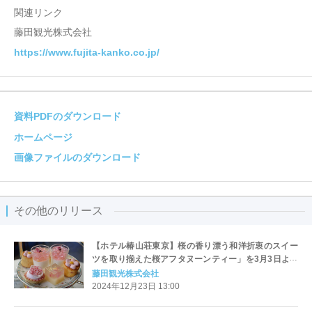
関連リンク
藤田観光株式会社
https://www.fujita-kanko.co.jp/
資料PDFのダウンロード
ホームページ
画像ファイルのダウンロード
その他のリリース
【ホテル椿山荘東京】桜の香り漂う和洋折衷のスイー
ツを取り揃えた桜アフタヌーンティー」を3月3日より
スタート
藤田観光株式会社
2024年12月23日 13:00