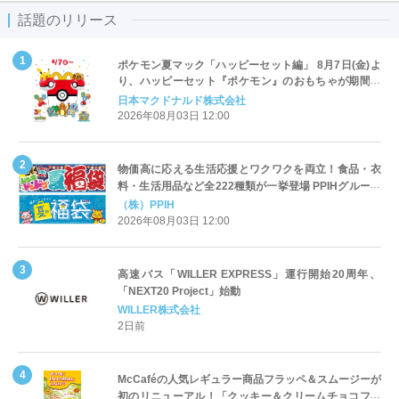
話題のリリース
ポケモン夏マック「ハッピーセット編」 8月7日(金)よ
り、ハッピーセット『ポケモン』のおもちゃが期間限
定登場
日本マクドナルド株式会社
2026年08月03日 12:00
物価高に応える生活応援とワクワクを両立！食品・衣
料・生活用品など全222種類が一挙登場 PPIHグループ
「夏福袋」＆セール 8月6日(木)より順次スタート
（株）PPIH
2026年08月03日 12:00
高速バス「WILLER EXPRESS」運行開始20周年、
「NEXT20 Project」始動
WILLER株式会社
2日前
McCaféの人気レギュラー商品フラッペ＆スムージーが
初のリニューアル！「クッキー＆クリームチョコフラ