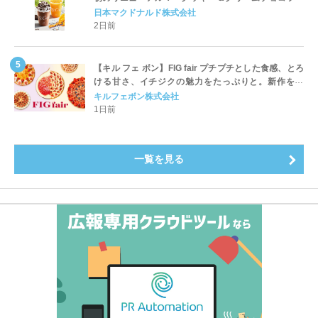
ッペ」「マンゴースムージー」8月5日（水）から販売
日本マクドナルド株式会社
開始
2日前
【キル フェ ボン】FIG fair プチプチとした食感、とろ
ける甘さ、イチジクの魅力をたっぷりと。新作を含
め、イチジク尽くしの全4種が登場8月20日（木）スタ
キルフェボン株式会社
ート
1日前
一覧を見る