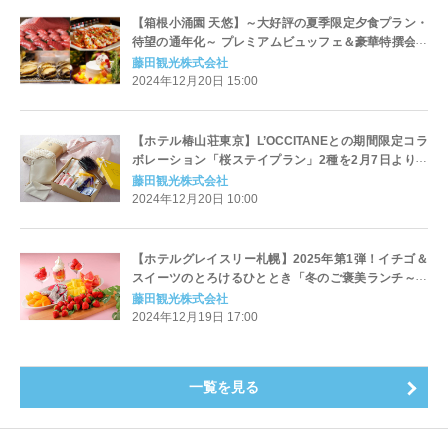
【箱根小涌園 天悠】～大好評の夏季限定夕食プラン・
待望の通年化～ プレミアムビュッフェ＆豪華特撰会席
「悠然」誕生
藤田観光株式会社
2024年12月20日 15:00
【ホテル椿山荘東京】L’OCCITANEとの期間限定コラ
ボレーション「桜ステイプラン」2種を2月7日よりご
提供開始
藤田観光株式会社
2024年12月20日 10:00
【ホテルグレイスリー札幌】2025年第1弾！イチゴ＆
スイーツのとろけるひととき「冬のご褒美ランチ～フ
ルーツ＆スイーツビュッフェ」
藤田観光株式会社
2024年12月19日 17:00
一覧を見る