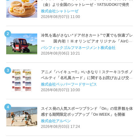
（金）より全国のシャトレーゼ・YATSUDOKIで発売
株式会社シャトレーゼ
2026年08月07日 11:00
冷気を逃がさない“ドア付きカート”で夏でも快適プレ
ー 国内初！※オリンピアオリジナル「AirCon
Cart（エアコンカート）」導入 | ＰＧＭ
パシフィックゴルフマネージメント株式会社
2026年08月06日 10:21
アニメ「ハイキュー!!」×いきなり！ステーキコラボ ノ
ベルティ「名札風カード」に関するお詫びおよび交換
対応についてのご案内
株式会社ペッパーフードサービス
2026年08月07日 10:00
スイス発の人気スポーツブランド「On」の世界観を体
感する期間限定ポップアップ「On WEEK」を開催
株式会社アルペン
2026年08月03日 17:24