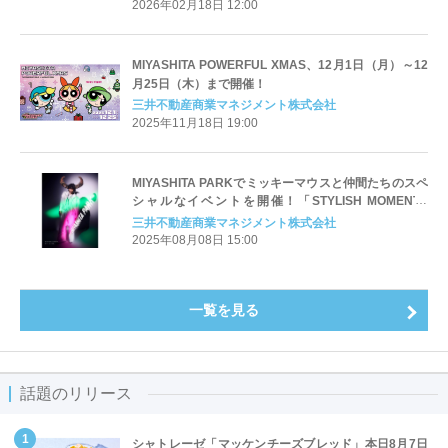
2026年02月18日 12:00
MIYASHITA POWERFUL XMAS、12月1日（月）～12
月25日（木）まで開催！
三井不動産商業マネジメント株式会社
2025年11月18日 19:00
MIYASHITA PARKでミッキーマウスと仲間たちのスペ
シャルなイベントを開催！「STYLISH MOMENTS
COLLECTION」
三井不動産商業マネジメント株式会社
2025年08月08日 15:00
一覧を見る
話題のリリース
シャトレーゼ「マッケンチーズブレッド」本日8月7日