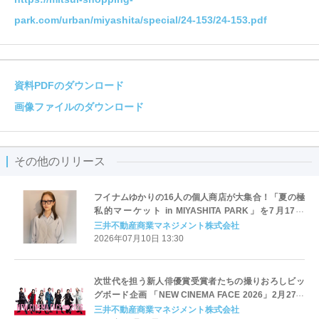
park.com/urban/miyashita/special/24-153/24-153.pdf
資料PDFのダウンロード
画像ファイルのダウンロード
その他のリリース
フイナムゆかりの16人の個人商店が大集合！「夏の極
私的マーケット in MIYASHITA PARK」を7月17日
（金）より4日間限定で開催
三井不動産商業マネジメント株式会社
2026年07月10日 13:30
次世代を担う新人俳優賞受賞者たちの撮りおろしビッ
グボード企画 「NEW CINEMA FACE 2026」2月27日
（金）より開催
三井不動産商業マネジメント株式会社