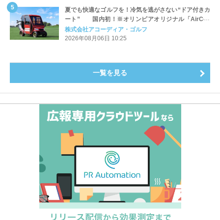
夏でも快適なゴルフを！冷気を逃がさない“ドア付きカ
ート” 国内初！※オリンピアオリジナル「AirCon
Cart（エアコンカート）」導入 | アコーディア・ゴ
株式会社アコーディア・ゴルフ
ルフ
2026年08月06日 10:25
一覧を見る