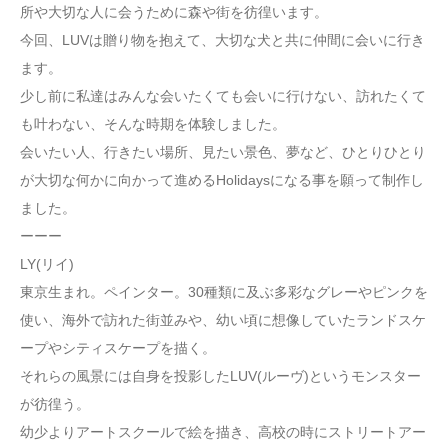
所や大切な人に会うために森や街を彷徨います。
今回、LUVは贈り物を抱えて、大切な犬と共に仲間に会いに行き
ます。
少し前に私達はみんな会いたくても会いに行けない、訪れたくて
も叶わない、そんな時期を体験しました。
会いたい人、行きたい場所、見たい景色、夢など、ひとりひとり
が大切な何かに向かって進めるHolidaysになる事を願って制作し
ました。
ーーー
LY(リイ)
東京生まれ。ペインター。30種類に及ぶ多彩なグレーやピンクを
使い、海外で訪れた街並みや、幼い頃に想像していたランドスケ
ープやシティスケープを描く。
それらの風景には自身を投影したLUV(ルーヴ)というモンスター
が彷徨う。
幼少よりアートスクールで絵を描き、高校の時にストリートアー