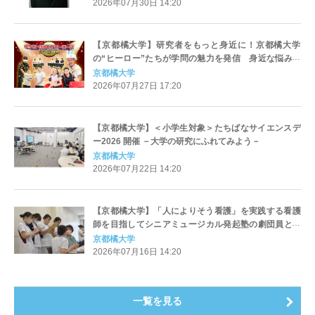
科開設記念講演会「文化交響Vol.6」開催
2026年07月30日 14:20
【京都橘大学】研究者をもっと身近に！京都橘大学
の“ヒーロー”たちが学問の魅力を発信 身近な悩みに
専門分野の視点から解決に挑む動画を配信
京都橘大学
2026年07月27日 17:20
【京都橘大学】＜小学生対象＞たちばなサイエンスデ
ー2026 開催 －大学の研究にふれてみよう－
京都橘大学
2026年07月22日 14:20
【京都橘大学】「人によりそう看護」を実践する看護
師を目指してシニアミュージカル発起塾の劇団員と連
携した現場演習を実施
京都橘大学
2026年07月16日 14:20
一覧を見る