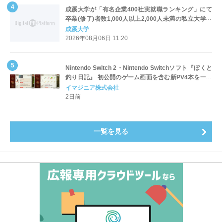
成蹊大学が「有名企業400社実就職ランキング」にて
卒業(修了)者数1,000人以上2,000人未満の私立大学で
全国第1位を獲得！～実就職率は26.5%（前年比＋
成蹊大学
4.3pt）に伸長、東京の私立大学でも10位にランクイン
2026年08月06日 11:20
～
Nintendo Switch 2・Nintendo Switchソフト『ぼくと
釣り日記』 初公開のゲーム画面を含む新PV4本を一挙
公開！
イマジニア株式会社
2日前
一覧を見る