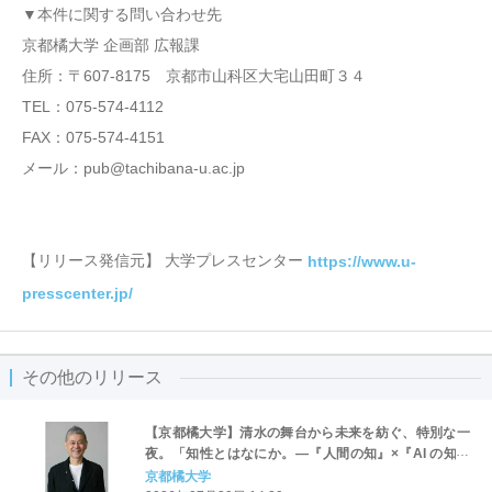
▼本件に関する問い合わせ先
京都橘大学 企画部 広報課
住所：〒607-8175 京都市山科区大宅山田町３４
TEL：075-574-4112
FAX：075-574-4151
メール：pub@tachibana-u.ac.jp
【リリース発信元】 大学プレスセンター
https://www.u-
presscenter.jp/
その他のリリース
【京都橘大学】清水の舞台から未来を紡ぐ、特別な一
夜。「知性とはなにか。―『人間の知』×『AI の知』
×『仏教の知』から考える―」京都橘大学 新学部新学
京都橘大学