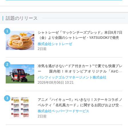
話題のリリース
シャトレーゼ「マッケンチーズブレッド」本日8月7日
（金）より全国のシャトレーゼ・YATSUDOKIで発売
株式会社シャトレーゼ
2日前
冷気を逃がさない“ドア付きカート”で夏でも快適プレ
ー 国内初！※オリンピアオリジナル「AirCon
Cart（エアコンカート）」導入 | ＰＧＭ
パシフィックゴルフマネージメント株式会社
2026年08月06日 10:21
アニメ「ハイキュー!!」×いきなり！ステーキコラボ ノ
ベルティ「名札風カード」に関するお詫びおよび交換
対応についてのご案内
株式会社ペッパーフードサービス
2日前