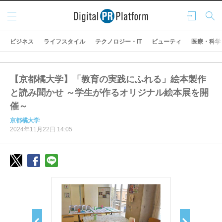
メニ
ログ
検索
ュー
イン
ビジネス
ライフスタイル
テクノロジー・IT
ビューティ
医療・科学
【京都橘大学】「教育の実践にふれる」絵本製作
と読み聞かせ ～学生が作るオリジナル絵本展を開
催～
京都橘大学
2024年11月22日 14:05