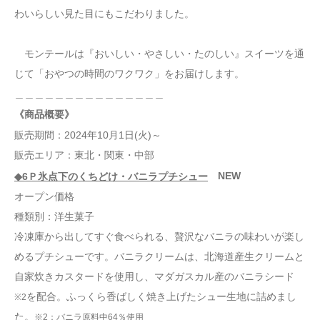
わいらしい見た目にもこだわりました。
モンテールは『おいしい・やさしい・たのしい』スイーツを通
じて「おやつの時間のワクワク」をお届けします。
＿＿＿＿＿＿＿＿＿＿＿＿＿＿＿
《商品概要》
販売期間：2024年10月1日(火)～
販売エリア：東北・関東・中部
NEW
◆6Ｐ氷点下のくちどけ・バニラプチシュー
オープン価格
種類別：洋生菓子
冷凍庫から出してすぐ食べられる、贅沢なバニラの味わいが楽し
めるプチシューです。バニラクリームは、北海道産生クリームと
自家炊きカスタードを使用し、マダガスカル産のバニラシード
を配合。ふっくら香ばしく焼き上げたシュー生地に詰めまし
※2
た。
※2：バニラ原料中64％使用