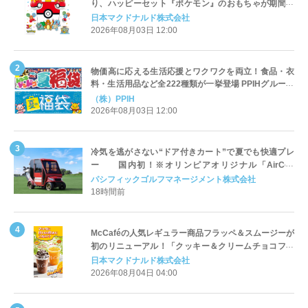
り、ハッピーセット『ポケモン』のおもちゃが期間限
定登場
日本マクドナルド株式会社
2026年08月03日 12:00
物価高に応える生活応援とワクワクを両立！食品・衣
料・生活用品など全222種類が一挙登場 PPIHグループ
「夏福袋」＆セール 8月6日(木)より順次スタート
（株）PPIH
2026年08月03日 12:00
冷気を逃がさない“ドア付きカート”で夏でも快適プレ
ー 国内初！※オリンピアオリジナル「AirCon
Cart（エアコンカート）」導入 | ＰＧＭ
パシフィックゴルフマネージメント株式会社
18時間前
McCaféの人気レギュラー商品フラッペ＆スムージーが
初のリニューアル！「クッキー＆クリームチョコフラ
ッペ」「マンゴースムージー」8月5日（水）から販売
日本マクドナルド株式会社
開始
2026年08月04日 04:00