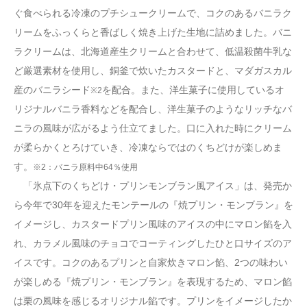
ぐ食べられる冷凍のプチシュークリームで、コクのあるバニラク
リームをふっくらと香ばしく焼き上げた生地に詰めました。バニ
ラクリームは、北海道産生クリームと合わせて、低温殺菌牛乳な
ど厳選素材を使用し、銅釜で炊いたカスタードと、マダガスカル
産のバニラシード
を配合。また、洋生菓子に使用しているオ
※2
リジナルバニラ香料などを配合し、洋生菓子のようなリッチなバ
ニラの風味が広がるよう仕立てました。口に入れた時にクリーム
が柔らかくとろけていき、冷凍ならではのくちどけが楽しめま
す。
※2：バニラ原料中64％使用
「氷点下のくちどけ・プリンモンブラン風アイス」は、発売か
ら今年で30年を迎えたモンテールの『焼プリン・モンブラン』を
イメージし、カスタードプリン風味のアイスの中にマロン餡を入
れ、カラメル風味のチョコでコーティングしたひと口サイズのア
イスです。コクのあるプリンと自家炊きマロン餡、2つの味わい
が楽しめる『焼プリン・モンブラン』を表現するため、マロン餡
は栗の風味を感じるオリジナル餡です。プリンをイメージしたか