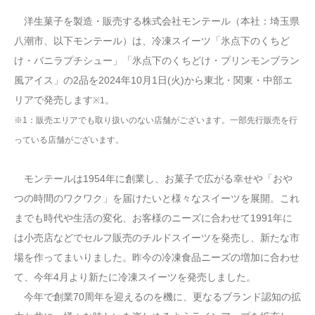
洋生菓子を製造・販売する株式会社モンテール（本社：埼玉県
八潮市、以下モンテール）は、冷凍スイーツ「氷点下のくちど
け・バニラプチシュー」「氷点下のくちどけ・プリンモンブラン
風アイス」の2品を2024年10月1日(火)から東北・関東・中部エ
リアで発売します
。
※1
※1：販売エリアでも取り扱いのない店舗がございます。一部先行販売を行
っている店舗がございます。
モンテールは1954年に創業し、お菓子で広がる幸せや「おや
つの時間のワクワク」を届けたいと様々なスイーツを展開。これ
までも時代や生活の変化、お客様のニーズに合わせて1991年に
は小売店などでセルフ販売のチルドスイーツを発売し、新たな市
場を作ってまいりました。昨今の冷凍食品ニーズの増加に合わせ
て、今年4月より新たに冷凍スイーツを発売しました。
今年で創業70周年を迎えるのを機に、更なるブランド認知の拡