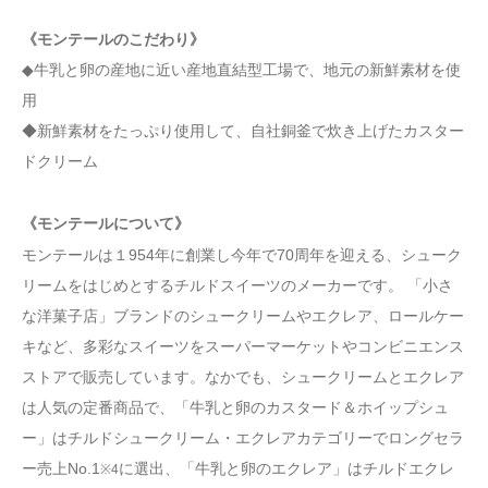
《モンテールのこだわり》
◆牛乳と卵の産地に近い産地直結型工場で、地元の新鮮素材を使
用
◆新鮮素材をたっぷり使用して、自社銅釜で炊き上げたカスター
ドクリーム
《モンテールについて》
モンテールは１954年に創業し今年で70周年を迎える、シューク
リームをはじめとするチルドスイーツのメーカーです。 「小さ
な洋菓子店」ブランドのシュークリームやエクレア、ロールケー
キなど、多彩なスイーツをスーパーマーケットやコンビニエンス
ストアで販売しています。なかでも、シュークリームとエクレア
は人気の定番商品で、「牛乳と卵のカスタード＆ホイップシュ
ー」はチルドシュークリーム・エクレアカテゴリーでロングセラ
ー売上No.1
に選出、「牛乳と卵のエクレア」はチルドエクレ
※4