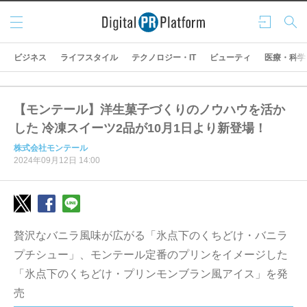
メニ
ログ
検索
ュー
イン
ビジネス
ライフスタイル
テクノロジー・IT
ビューティ
医療・科学
【モンテール】洋生菓子づくりのノウハウを活か
した 冷凍スイーツ2品が10月1日より新登場！
株式会社モンテール
2024年09月12日 14:00
贅沢なバニラ風味が広がる「氷点下のくちどけ・バニラ
プチシュー」、モンテール定番のプリンをイメージした
「氷点下のくちどけ・プリンモンブラン風アイス」を発
売