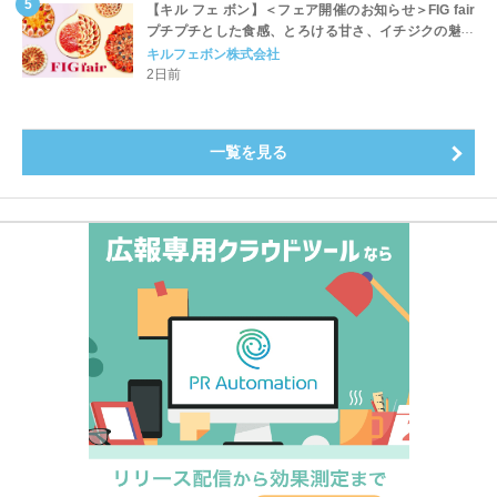
【キル フェ ボン】＜フェア開催のお知らせ＞FIG fair
プチプチとした食感、とろける甘さ、イチジクの魅力
をたっぷりと。新作を含め、イチジク尽くしの全4種が
キルフェボン株式会社
登場8月20日（木）スタート
2日前
一覧を見る