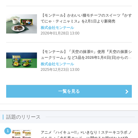
【モンテール】かわいい猫モチーフのスイーツ『かす
てにゃ・ティニャミス』を2月1日より新発売
株式会社モンテール
2026年01月28日 13:00
【モンテール】「天空の抹茶®」使用『天空の抹茶シ
ュークリーム』など3品を2026年1月4日(日)からの期
間限定で販売
株式会社モンテール
2025年12月23日 13:00
一覧を見る
話題のリリース
アニメ「ハイキュー!!」×いきなり！ステーキコラボ ノ