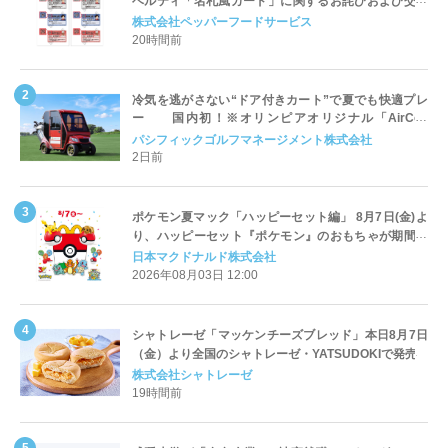
ベルティ「名札風カード」に関するお詫びおよび交換
対応についてのご案内
株式会社ペッパーフードサービス
20時間前
冷気を逃がさない“ドア付きカート”で夏でも快適プレ
ー 国内初！※オリンピアオリジナル「AirCon
Cart（エアコンカート）」導入 | ＰＧＭ
パシフィックゴルフマネージメント株式会社
2日前
ポケモン夏マック「ハッピーセット編」 8月7日(金)よ
り、ハッピーセット『ポケモン』のおもちゃが期間限
定登場
日本マクドナルド株式会社
2026年08月03日 12:00
シャトレーゼ「マッケンチーズブレッド」本日8月7日
（金）より全国のシャトレーゼ・YATSUDOKIで発売
株式会社シャトレーゼ
19時間前