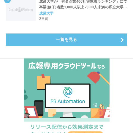
成蹊大学が「有名企業400社実就職ランキング」にて
卒業(修了)者数1,000人以上2,000人未満の私立大学で
全国第1位を獲得！～実就職率は26.5%（前年比＋
成蹊大学
4.3pt）に伸長、東京の私立大学でも10位にランクイン
2日前
～
一覧を見る