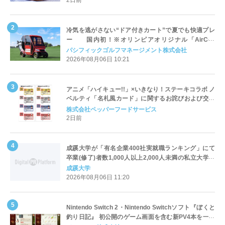
冷気を逃がさない“ドア付きカート”で夏でも快適プレ
ー 国内初！※オリンピアオリジナル「AirCon
Cart（エアコンカート）」導入 | ＰＧＭ
パシフィックゴルフマネージメント株式会社
2026年08月06日 10:21
アニメ「ハイキュー!!」×いきなり！ステーキコラボ ノ
ベルティ「名札風カード」に関するお詫びおよび交換
対応についてのご案内
株式会社ペッパーフードサービス
2日前
成蹊大学が「有名企業400社実就職ランキング」にて
卒業(修了)者数1,000人以上2,000人未満の私立大学で
全国第1位を獲得！～実就職率は26.5%（前年比＋
成蹊大学
4.3pt）に伸長、東京の私立大学でも10位にランクイン
2026年08月06日 11:20
～
Nintendo Switch 2・Nintendo Switchソフト『ぼくと
釣り日記』 初公開のゲーム画面を含む新PV4本を一挙