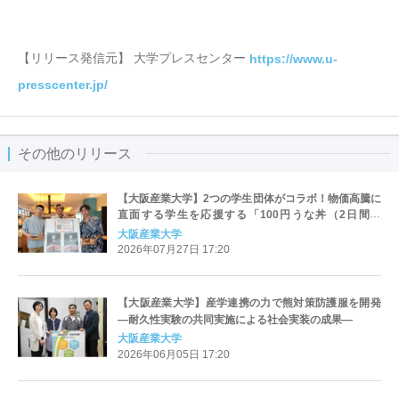
【リリース発信元】 大学プレスセンター
https://www.u-
presscenter.jp/
その他のリリース
【大阪産業大学】2つの学生団体がコラボ！物価高騰に
直面する学生を応援する「100円うな丼（2日間限
定）」企画
大阪産業大学
2026年07月27日 17:20
【大阪産業大学】産学連携の力で熊対策防護服を開発
―耐久性実験の共同実施による社会実装の成果―
大阪産業大学
2026年06月05日 17:20