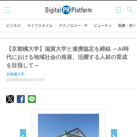
メニ
ログ
検索
ュー
イン
ビジネス
ライフスタイル
テクノロジー・IT
ビューティ
医療・科学
【京都橘大学】滋賀大学と連携協定を締結 ～AI時
代における地域社会の発展、活躍する人材の育成
を目指して～
京都橘大学
2024年06月04日 14:05