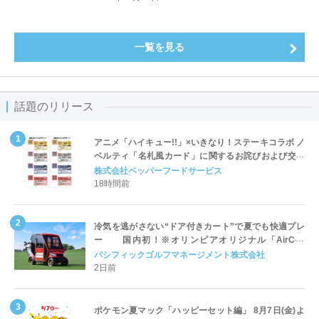
一覧を見る
話題のリリース
アニメ「ハイキュー!!」×いきなり！ステーキコラボ ノ
ベルティ「名札風カード」に関するお詫びおよび交換
対応についてのご案内
株式会社ペッパーフードサービス
18時間前
冷気を逃がさない“ドア付きカート”で夏でも快適プレ
ー 国内初！※オリンピアオリジナル「AirCon
Cart（エアコンカート）」導入 | ＰＧＭ
パシフィックゴルフマネージメント株式会社
2日前
ポケモン夏マック「ハッピーセット編」 8月7日(金)よ