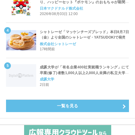
り、ハッピーセット『ポケモン』のおもちゃが期間限
定登場
日本マクドナルド株式会社
2026年08月03日 12:00
シャトレーゼ「マッケンチーズブレッド」本日8月7日
（金）より全国のシャトレーゼ・YATSUDOKIで発売
株式会社シャトレーゼ
17時間前
成蹊大学が「有名企業400社実就職ランキング」にて
卒業(修了)者数1,000人以上2,000人未満の私立大学で
全国第1位を獲得！～実就職率は26.5%（前年比＋
成蹊大学
4.3pt）に伸長、東京の私立大学でも10位にランクイン
2日前
～
一覧を見る