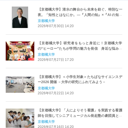
【京都橘大学】清水の舞台から未来を紡ぐ、特別な一
夜。「知性とはなにか。―『人間の知』×『AI の知』
×『仏教の知』から考える―」京都橘大学 新学部新学
京都橘大学
科開設記念講演会「文化交響Vol.6」開催
2026年07月30日 14:20
【京都橘大学】研究者をもっと身近に！京都橘大学
の“ヒーロー”たちが学問の魅力を発信 身近な悩みに
専門分野の視点から解決に挑む動画を配信
京都橘大学
2026年07月27日 17:20
【京都橘大学】＜小学生対象＞たちばなサイエンスデ
ー2026 開催 －大学の研究にふれてみよう－
京都橘大学
2026年07月22日 14:20
【京都橘大学】「人によりそう看護」を実践する看護
師を目指してシニアミュージカル発起塾の劇団員と連
携した現場演習を実施
京都橘大学
2026年07月16日 14:20