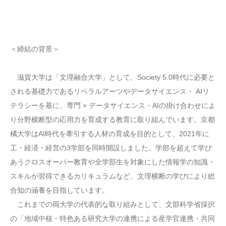
＜締結の背景＞
滋賀大学は「文理融合大学」として、Society 5.0時代に必要と
される基礎力であるリベラルアーツやデータサイエンス・ AIリ
テラシーを基に、専門 × データサイエンス・AIの掛け合わせによ
り分野横断型の応用力を育成する教育に取り組んでいます。京都
橘大学はAI時代を牽引する人材の育成を目的として、2021年に
工・経済・経営の3学部を同時開設しました。学部を超えて学び
あうクロスオーバー教育や全学部生を対象にした情報学の知識・
スキルが習得できるカリキュラムなど、文理横断の学びにより総
合知の涵養を目指しています。
これまでの両大学の代表的な取り組みとして、文部科学省採択
の「地域中核・特色ある研究大学の連携による産学官連携・共同