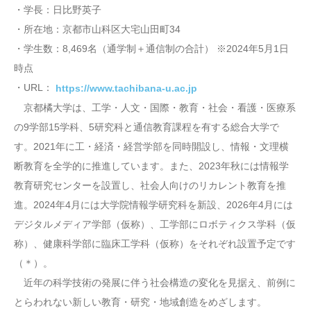
・学長：日比野英子
・所在地：京都市山科区大宅山田町34
・学生数：8,469名（通学制＋通信制の合計） ※2024年5月1日
時点
・URL：
https://www.tachibana-u.ac.jp
京都橘大学は、工学・人文・国際・教育・社会・看護・医療系
の9学部15学科、5研究科と通信教育課程を有する総合大学で
す。2021年に工・経済・経営学部を同時開設し、情報・文理横
断教育を全学的に推進しています。また、2023年秋には情報学
教育研究センターを設置し、社会人向けのリカレント教育を推
進。2024年4月には大学院情報学研究科を新設、2026年4月には
デジタルメディア学部（仮称）、工学部にロボティクス学科（仮
称）、健康科学部に臨床工学科（仮称）をそれぞれ設置予定です
（＊）。
近年の科学技術の発展に伴う社会構造の変化を見据え、前例に
とらわれない新しい教育・研究・地域創造をめざします。