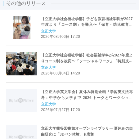
その他のリリース
【立正大学社会福祉学部】子ども教育福祉学科が2027
年度より「コース制」を導入〜「保育・幼児教育」
「初等教育」「子ども心理」の3コースを新設し、目指
立正大学
すキャリアと学びを明確化〜
2026年08月06日 17:20
【立正大学社会福祉学部】社会福祉学科が2027年度よ
りコース制を改変〜「ソーシャルワーク」「特別支援
教育」「社会デザイン」の3コースへ再編、目指すキャ
立正大学
リアと学びを明確化〜
2026年08月04日 14:20
【立正大学英文学会】夏休み特別企画「学習英文法再
考：中学から大学まで 2026 トークとワークショッ
プ」を8月17日（月）に開催
立正大学
2026年07月27日 17:20
立正大学熊谷図書館オープンライブラリー 夏休みの自
由研究に「3Dペン体験」も実施