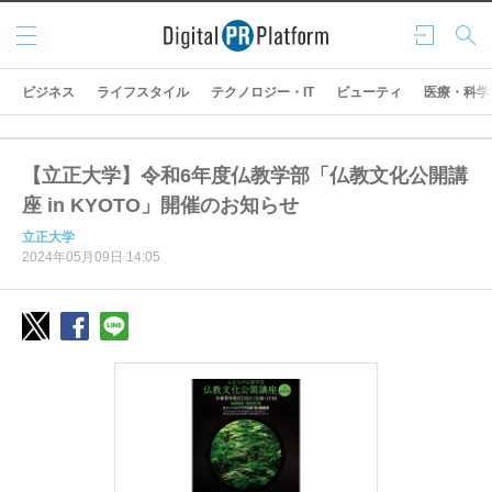
メニ
ログ
検索
ュー
イン
ビジネス
ライフスタイル
テクノロジー・IT
ビューティ
医療・科学
【立正大学】令和6年度仏教学部「仏教文化公開講
座 in KYOTO」開催のお知らせ
立正大学
2024年05月09日 14:05