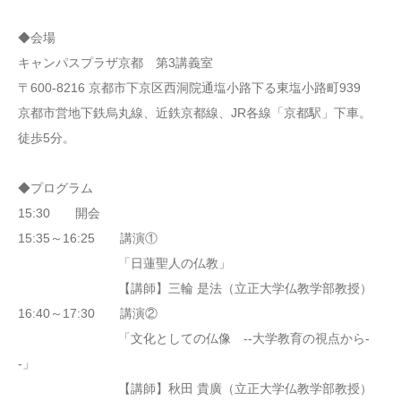
◆会場
キャンパスプラザ京都 第3講義室
〒600-8216 京都市下京区西洞院通塩小路下る東塩小路町939
京都市営地下鉄烏丸線、近鉄京都線、JR各線「京都駅」下車。
徒歩5分。
◆プログラム
15:30 開会
15:35～16:25 講演①
「日蓮聖人の仏教」
【講師】三輪 是法（立正大学仏教学部教授）
16:40～17:30 講演②
「文化としての仏像 --大学教育の視点から-
-」
【講師】秋田 貴廣（立正大学仏教学部教授）