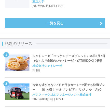
立正大学
2026年07月13日 11:20
一覧を見る
話題のリリース
シャトレーゼ「マッケンチーズブレッド」本日8月7日
（金）より全国のシャトレーゼ・YATSUDOKIで発売
株式会社シャトレーゼ
2日前
冷気を逃がさない“ドア付きカート”で夏でも快適プレ
ー 国内初！※オリンピアオリジナル「AirCon
Cart（エアコンカート）」導入 | ＰＧＭ
パシフィックゴルフマネージメント株式会社
2026年08月06日 10:21