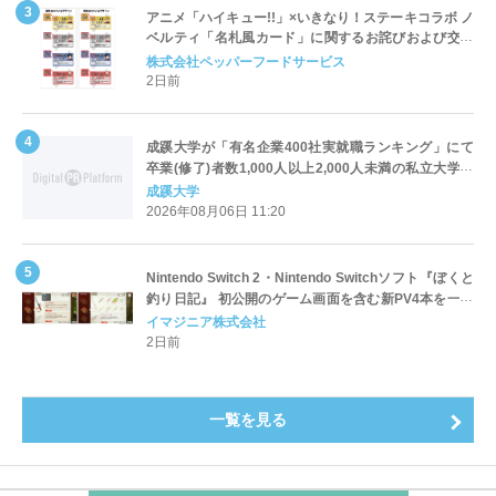
アニメ「ハイキュー!!」×いきなり！ステーキコラボ ノ
ベルティ「名札風カード」に関するお詫びおよび交換
対応についてのご案内
株式会社ペッパーフードサービス
2日前
成蹊大学が「有名企業400社実就職ランキング」にて
卒業(修了)者数1,000人以上2,000人未満の私立大学で
全国第1位を獲得！～実就職率は26.5%（前年比＋
成蹊大学
4.3pt）に伸長、東京の私立大学でも10位にランクイン
2026年08月06日 11:20
～
Nintendo Switch 2・Nintendo Switchソフト『ぼくと
釣り日記』 初公開のゲーム画面を含む新PV4本を一挙
公開！
イマジニア株式会社
2日前
一覧を見る