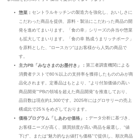
セントラルキッチンの製造力を強化し、おいしさに
惣菜：
こだわった商品を提供、原料・製法にこだわった商品の開
発を進めてまいります。「食の幸」シリーズの弁当や惣菜
も拡大してまいります。「食の幸 熟成うまリッチポーク」
を原料とした、“ロースカツ”はお客様から人気の商品で
す。
第三者調査機関による
主力PB「みなさまのお墨付き」：
消費者テストで80％以上の支持率を獲得したもののみが商
品化されます。定番品はもとより、“より付加価値の高い
商品開発”“PBの領域を超えた商品開発”を推進しており、
品目数は現在約1,300です。2025年にはグロサリーの売上
構成比で25％をめざしております。
データ分析に基づき、
価格プログラム「しあわせ価格」：
お客様ニーズが高く、購買頻度が高い商品を厳選し、“値
下げ”、または“魅力的なお値打ち価格”で提供し、順次商品