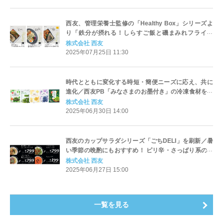
西友、管理栄養士監修の「Healthy Box」シリーズよ
り「鉄分が摂れる！しらすご飯と磯まみれフライ弁
当」、「たんぱく質が摂れる！醤油麹使用カオマンガ
株式会社 西友
イ」など新作3品目を7/28(月)に発売
2025年07月25日 11:30
時代とともに変化する時短・簡便ニーズに応え、共に
進化／西友PB「みなさまのお墨付き」の冷凍食材をご
紹介！
株式会社 西友
2025年06月30日 14:00
西友のカップサラダシリーズ「ごちDELI」を刷新／暑
い季節の晩酌にもおすすめ！ ピリ辛・さっぱり系の新
商品3品目を6/30（月）に発売
株式会社 西友
2025年06月27日 15:00
一覧を見る