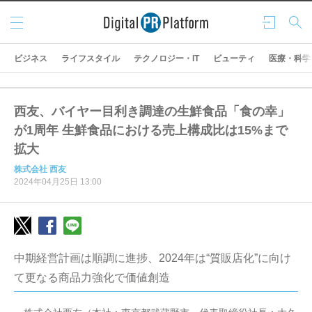
メニ
ログ
検索
ュー
イン
ビジネス
ライフスタイル
テクノロジー・IT
ビューティ
医療・科学
西友、バイヤー目利き調達の生鮮食品「食の幸」
が1周年 生鮮食品における売上構成比は15%まで
拡大
株式会社 西友
2024年04月25日 13:00
中期経営計画は順調に進捗、2024年は“質販店化”に向け
て更なる商品力強化で価値創造