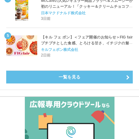
McCaféの人気レギュラー商品フラッペ＆スムージーが
初のリニューアル！「クッキー＆クリームチョコフラ
ッペ」「マンゴースムージー」8月5日（水）から販売
日本マクドナルド株式会社
開始
3日前
【キル フェ ボン】＜フェア開催のお知らせ＞FIG fair
プチプチとした食感、とろける甘さ、イチジクの魅力
をたっぷりと。新作を含め、イチジク尽くしの全4種が
キルフェボン株式会社
登場8月20日（木）スタート
2日前
一覧を見る