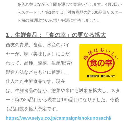
を入れ替えながら年間を通じて実施いたします。4月3日か
らスタートした第1弾では、対象商品の約500品目がスター
ト前の前週比で68%増と好調に推移しました。
1．生鮮食品：「食の幸」の更なる拡大
西友の青果、畜産、水産のバイ
ヤーが、味（美味しさ）にこだ
わって、品種、銘柄、生産/肥育/
製造方法などをもとに選定し、
仕入れた生鮮食品です。現在
は、生鮮食品のほか、惣菜や米にも対象を拡大し、スタ
ート時の25品目から現在は185品目になりました。今後
も品目数を拡大予定です。
https://www.seiyu.co.jp/campaign/shokunosachi/