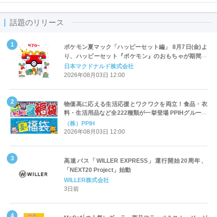
話題のリリース
ポケモン夏マック「ハッピーセット編」 8月7日(金)よ
り、ハッピーセット『ポケモン』のおもちゃが期間限
定登場
日本マクドナルド株式会社
2026年08月03日 12:00
物価高に応える生活応援とワクワクを両立！食品・衣
料・生活用品など全222種類が一挙登場 PPIHグループ
「夏福袋」＆セール 8月6日(木)より順次スタート
（株）PPIH
2026年08月03日 12:00
高速バス「WILLER EXPRESS」運行開始20周年、
「NEXT20 Project」始動
WILLER株式会社
3日前