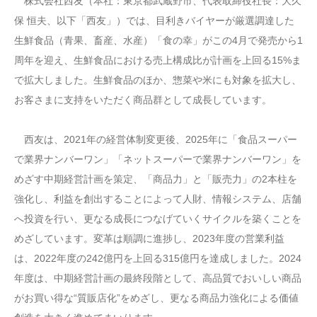
株式会社西友（本社：東京都武蔵野市、代表取締役社長：大久
保 恒夫、以下「西友」）では、目利きバイヤーが厳選調達した
生鮮食品（青果、畜産、水産）「食の幸」がこの4月で発売から1
周年を迎え、生鮮食品における売上構成比が計画を上回る15%ま
で拡大しました。生鮮食品のほか、惣菜や米にも対象を拡大し、
お客さまに支持をいただく商品群として成長しています。
西友は、2021年の経営体制変更後、2025年に「食品スーパー
で業界ナンバーワン」「ネットスーパーで業界ナンバーワン」を
めざす中期経営計画を策定、「商品力」と「販売力」の2本柱を
強化し、利益を創出することによって人財、情報システム、店舗
へ投資を行い、更なる成長につなげていくサイクルを築くことを
めざしています。変革は順調に進捗し、2023年度の営業利益
は、2022年度の242億円を上回る315億円を達成しました。2024
年度は、中期経営計画の最終段階として、高品質でおいしい商品
がお買い得な“質販店化”をめざし、更なる商品力強化による価値