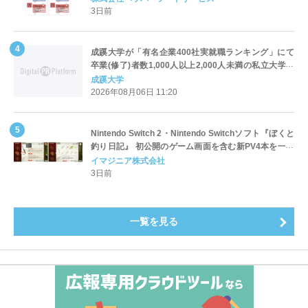
3日前
成蹊大学が「有名企業400社実就職ランキング」にて
卒業(修了)者数1,000人以上2,000人未満の私立大学で
全国第1位を獲得！～実就職率は26.5%（前年比＋
成蹊大学
4.3pt）に伸長、東京の私立大学でも10位にランクイン
2026年08月06日 11:20
～
Nintendo Switch 2・Nintendo Switchソフト『ぼくと
釣り日記』 初公開のゲーム画面を含む新PV4本を一挙
公開！
イマジニア株式会社
3日前
一覧を見る