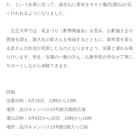
た、という伝承に従って、誕生仏に香水をそそぐ儀式(灌仏)が広
く行われるようになりました。
立正大学では、花まつり（釈尊降誕会）を営み、お釈迦さまの
恩徳を讃え、新入生の皆さんを祝福するとともに、新年度を迎え
る皆さんの生活が充実したものとなりますよう、法要と灌仏を執
り行います。学生・近隣の一般の方も、仏教学部の学生が丁寧に
サポートしながら体験できます。
詳細
法要日時：4月10日 12時から13時
場所：品川キャンパス13号館大階段広場
灌仏日時：4月8日から10日 10時から16時
場所：品川キャンパス13号館1階入り口前