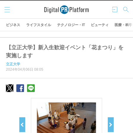
メニ
ログ
検索
ュー
イン
ビジネス
ライフスタイル
テクノロジー・IT
ビューティ
医療・科学
【立正大学】新入生歓迎イベント「花まつり」を
実施します
立正大学
2024年04月06日 08:05