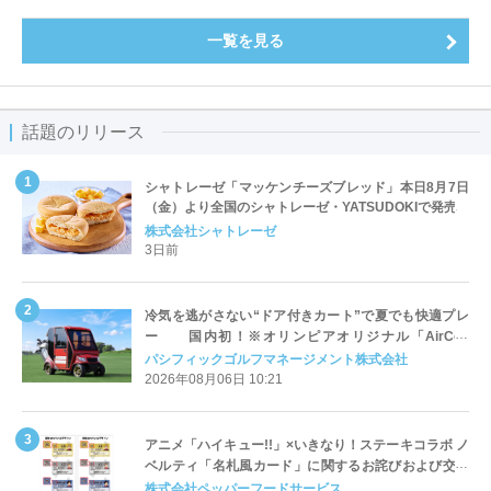
一覧を見る
話題のリリース
シャトレーゼ「マッケンチーズブレッド」本日8月7日
（金）より全国のシャトレーゼ・YATSUDOKIで発売
株式会社シャトレーゼ
3日前
冷気を逃がさない“ドア付きカート”で夏でも快適プレ
ー 国内初！※オリンピアオリジナル「AirCon
Cart（エアコンカート）」導入 | ＰＧＭ
パシフィックゴルフマネージメント株式会社
2026年08月06日 10:21
アニメ「ハイキュー!!」×いきなり！ステーキコラボ ノ
ベルティ「名札風カード」に関するお詫びおよび交換
対応についてのご案内
株式会社ペッパーフードサービス