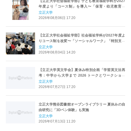
【立正大学社会福祉学部】子ども教育福祉学科が2027
年度より「コース制」を導入〜「保育・幼児教育」
「初等教育」「子ども心理」の3コースを新設し、目指
立正大学
すキャリアと学びを明確化〜
2026年08月06日 17:20
【立正大学社会福祉学部】社会福祉学科が2027年度よ
りコース制を改変〜「ソーシャルワーク」「特別支援
教育」「社会デザイン」の3コースへ再編、目指すキャ
立正大学
リアと学びを明確化〜
2026年08月04日 14:20
【立正大学英文学会】夏休み特別企画「学習英文法再
考：中学から大学まで 2026 トークとワークショッ
プ」を8月17日（月）に開催
立正大学
2026年07月27日 17:20
立正大学熊谷図書館オープンライブラリー 夏休みの自
由研究に「3Dペン体験」も実施
立正大学
2026年07月13日 11:20