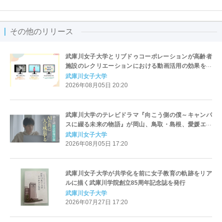
その他のリリース
武庫川女子大学とリブドゥコーポレーションが高齢者
施設のレクリエーションにおける動画活用の効果を共
同研究へ
武庫川女子大学
2026年08月05日 20:20
武庫川大学のテレビドラマ『向こう側の僕～キャンパ
スに綴る未来の物語』が岡山、鳥取・島根、愛媛エリ
アで8月から放送をスタート
武庫川女子大学
2026年08月05日 17:20
武庫川女子大学が共学化を前に女子教育の軌跡をリア
ルに描く武庫川学院創立85周年記念誌を発行
武庫川女子大学
2026年07月27日 17:20