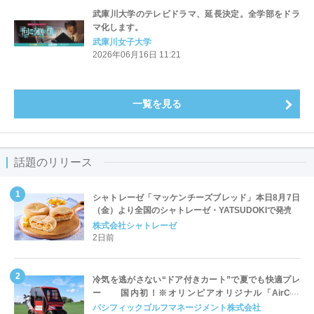
武庫川大学のテレビドラマ、延長決定。全学部をドラ
マ化します。
武庫川女子大学
2026年06月16日 11:21
一覧を見る
話題のリリース
シャトレーゼ「マッケンチーズブレッド」本日8月7日
（金）より全国のシャトレーゼ・YATSUDOKIで発売
株式会社シャトレーゼ
2日前
冷気を逃がさない“ドア付きカート”で夏でも快適プレ
ー 国内初！※オリンピアオリジナル「AirCon
Cart（エアコンカート）」導入 | ＰＧＭ
パシフィックゴルフマネージメント株式会社