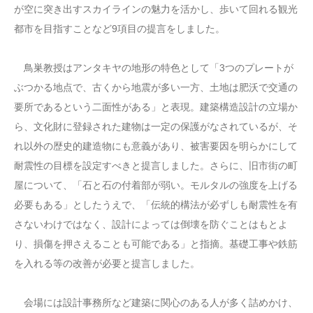
が空に突き出すスカイラインの魅力を活かし、歩いて回れる観光
都市を目指すことなど9項目の提言をしました。
鳥巣教授はアンタキヤの地形の特色として「3つのプレートが
ぶつかる地点で、古くから地震が多い一方、土地は肥沃で交通の
要所であるという二面性がある」と表現。建築構造設計の立場か
ら、文化財に登録された建物は一定の保護がなされているが、そ
れ以外の歴史的建造物にも意義があり、被害要因を明らかにして
耐震性の目標を設定すべきと提言しました。さらに、旧市街の町
屋について、「石と石の付着部が弱い。モルタルの強度を上げる
必要もある」としたうえで、「伝統的構法が必ずしも耐震性を有
さないわけではなく、設計によっては倒壊を防ぐことはもとよ
り、損傷を押さえることも可能である」と指摘。基礎工事や鉄筋
を入れる等の改善が必要と提言しました。
会場には設計事務所など建築に関心のある人が多く詰めかけ、