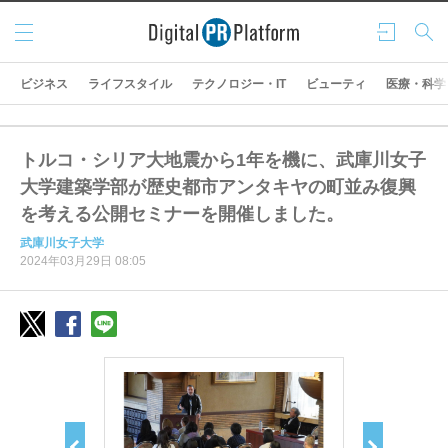
メニ
ログ
検索
ュー
イン
ビジネス
ライフスタイル
テクノロジー・IT
ビューティ
医療・科学
トルコ・シリア大地震から1年を機に、武庫川女子
大学建築学部が歴史都市アンタキヤの町並み復興
を考える公開セミナーを開催しました。
武庫川女子大学
2024年03月29日 08:05