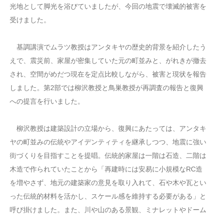
光地として脚光を浴びていましたが、今回の地震で壊滅的被害を
受けました。
基調講演でムラツ教授はアンタキヤの歴史的背景を紹介したう
えで、震災前、家屋が密集していた元の町並みと、がれきが撤去
され、空間がめだつ現在を定点比較しながら、被害と現状を報告
しました。第2部では柳沢教授と鳥巣教授が再調査の報告と復興
への提言を行いました。
柳沢教授は建築設計の立場から、復興にあたっては、アンタキ
ヤの町並みの伝統やアイデンティティを継承しつつ、地震に強い
街づくりを目指すことを提唱。伝統的家屋は一階は石造、二階は
木造で作られていたことから「再建時には安易に小規模なRC造
を増やさず、地元の建築家の意見を取り入れて、石や木や瓦とい
った伝統的材料を活かし、スケール感を維持する必要がある」と
呼び掛けました。また、川や山のある景観、ミナレットやドーム