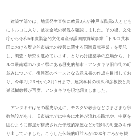
建築学部では、地震発生直後に教員3人が神戸市職員2人ととも
にトルコに入り、被災全域の状況を確認しました。その後、文化
庁から令和5年度緊急的文化遺産保護国際貢献事業「トルコ共和
国における歴史的市街地の復興に関する国際貢献事業」を受託
し、調査・研究を進めています。とりわけ建築学の立場から、ト
ルコ最南端のハタイ県にある歴史的都市・アンタキヤ旧市街の町
並みについて、復興案のベースとなる意見書の作成を目指してお
り、今年2月23日から3月1日まで、建築学科の柳沢和彦教授と鳥
巣茂樹教授が再度、アンタキヤを現地調査しました。
アンタキヤはその歴史ゆえに、モスクや教会などさまざまな宗
教施設があり、旧市街地では中央に水路が流れる路地や、中庭を
囲むように部屋が構成された伝統的家屋などが独特の町並みを作
り出していました。こうした伝統的町並みが2000年ごろから観