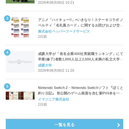
2026年08月06日 10:21
アニメ「ハイキュー!!」×いきなり！ステーキコラボ ノ
ベルティ「名札風カード」に関するお詫びおよび交換
対応についてのご案内
株式会社ペッパーフードサービス
2日前
成蹊大学が「有名企業400社実就職ランキング」にて
卒業(修了)者数1,000人以上2,000人未満の私立大学で
全国第1位を獲得！～実就職率は26.5%（前年比＋
成蹊大学
4.3pt）に伸長、東京の私立大学でも10位にランクイン
2026年08月06日 11:20
～
Nintendo Switch 2・Nintendo Switchソフト『ぼくと
釣り日記』 初公開のゲーム画面を含む新PV4本を一挙
公開！
イマジニア株式会社
2日前
一覧を見る