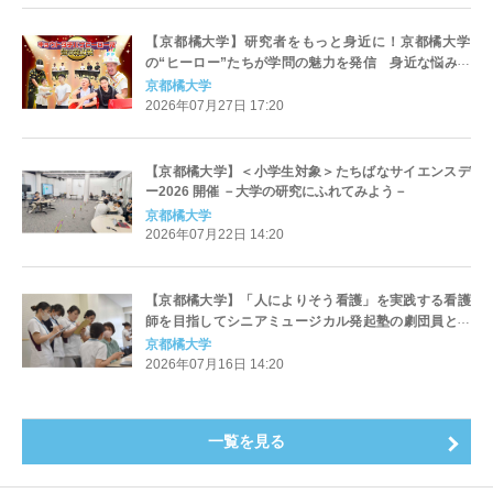
【京都橘大学】研究者をもっと身近に！京都橘大学
の“ヒーロー”たちが学問の魅力を発信 身近な悩みに
専門分野の視点から解決に挑む動画を配信
京都橘大学
2026年07月27日 17:20
【京都橘大学】＜小学生対象＞たちばなサイエンスデ
ー2026 開催 －大学の研究にふれてみよう－
京都橘大学
2026年07月22日 14:20
【京都橘大学】「人によりそう看護」を実践する看護
師を目指してシニアミュージカル発起塾の劇団員と連
携した現場演習を実施
京都橘大学
2026年07月16日 14:20
一覧を見る