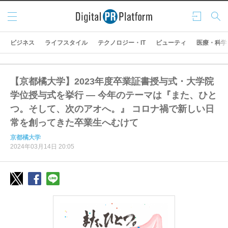
メニ
ログ
検索
ュー
イン
ビジネス
ライフスタイル
テクノロジー・IT
ビューティ
医療・科学
【京都橘大学】2023年度卒業証書授与式・大学院
学位授与式を挙行 ― 今年のテーマは『また、ひと
つ。そして、次のアオへ。』 コロナ禍で新しい日
常を創ってきた卒業生へむけて
京都橘大学
2024年03月14日 20:05