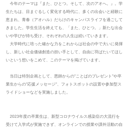
今年のテーマは『また、ひとつ。そして、次のアオへ。』。学
生たちは、目まぐるしく変化する時代に、多くの出会いと経験に
恵まれ、青春（アオハル）だらけのキャンパスライフを過ごして
きました。学生生活を終えても、「また、ひとつ。」新たな出会
いや学びが待ち受け、それぞれの人生は続いていきます。
大学時代に培った確かな力をこれからは社会の中で大いに発揮
し、新しい社会価値創造の担い手として、自由に羽ばたいてほし
いという想いをこめて、このテーマを掲げています。
当日は特別企画として、恩師からの"ことばのプレゼント"や卒
業生からの"応援メッセージ"、フォトスポットの設置や参加型ス
ライドショーなどを実施しました。
2023年度の卒業生は、新型コロナウイルス感染症の大流行を
受けて入学式が実施できず、オンラインでの授業や課外活動の自