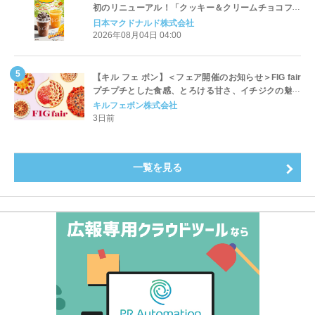
初のリニューアル！「クッキー＆クリームチョコフラ
ッペ」「マンゴースムージー」8月5日（水）から販売
日本マクドナルド株式会社
開始
2026年08月04日 04:00
【キル フェ ボン】＜フェア開催のお知らせ＞FIG fair
プチプチとした食感、とろける甘さ、イチジクの魅力
をたっぷりと。新作を含め、イチジク尽くしの全4種が
キルフェボン株式会社
登場8月20日（木）スタート
3日前
一覧を見る