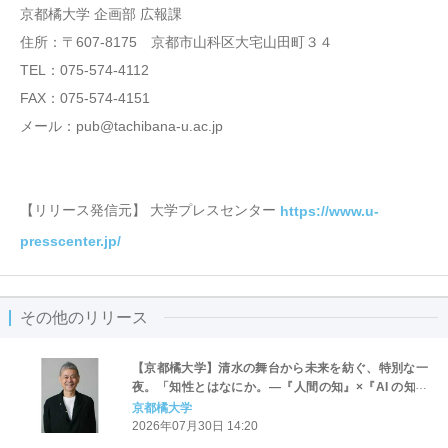
京都橘大学 企画部 広報課
住所：〒607-8175 京都市山科区大宅山田町３４
TEL：075-574-4112
FAX：075-574-4151
メール：pub@tachibana-u.ac.jp
【リリース発信元】 大学プレスセンター
https://www.u-
presscenter.jp/
その他のリリース
【京都橘大学】清水の舞台から未来を紡ぐ、特別な一
夜。「知性とはなにか。―『人間の知』×『AI の知』
×『仏教の知』から考える―」京都橘大学 新学部新学
京都橘大学
科開設記念講演会「文化交響Vol.6」開催
2026年07月30日 14:20