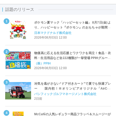
話題のリリース
ポケモン夏マック「ハッピーセット編」 8月7日(金)よ
り、ハッピーセット『ポケモン』のおもちゃが期間限
定登場
日本マクドナルド株式会社
2026年08月03日 12:00
物価高に応える生活応援とワクワクを両立！食品・衣
料・生活用品など全222種類が一挙登場 PPIHグループ
「夏福袋」＆セール 8月6日(木)より順次スタート
（株）PPIH
2026年08月03日 12:00
冷気を逃がさない“ドア付きカート”で夏でも快適プレ
ー 国内初！※オリンピアオリジナル「AirCon
Cart（エアコンカート）」導入 | ＰＧＭ
パシフィックゴルフマネージメント株式会社
2日前
McCaféの人気レギュラー商品フラッペ＆スムージーが