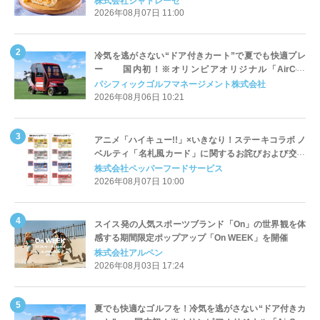
株式会社シャトレーゼ
2026年08月07日 11:00
冷気を逃がさない“ドア付きカート”で夏でも快適プレ
ー 国内初！※オリンピアオリジナル「AirCon
Cart（エアコンカート）」導入 | ＰＧＭ
パシフィックゴルフマネージメント株式会社
2026年08月06日 10:21
アニメ「ハイキュー!!」×いきなり！ステーキコラボ ノ
ベルティ「名札風カード」に関するお詫びおよび交換
対応についてのご案内
株式会社ペッパーフードサービス
2026年08月07日 10:00
スイス発の人気スポーツブランド「On」の世界観を体
感する期間限定ポップアップ「On WEEK」を開催
株式会社アルペン
2026年08月03日 17:24
夏でも快適なゴルフを！冷気を逃がさない“ドア付きカ