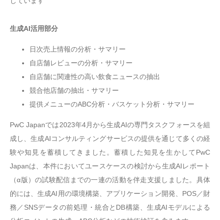
しています
生成AI活用部分
日次売上情報の分析・サマリー
自店舗レビューの分析・サマリー
自店舗に関連性の高い飲食ニュースの抽出
競合他店舗の抽出・サマリー
提供メニューのABC分析・バスケット分析・サマリー
PwC Japanでは2023年4月から生成AIの専門タスクフォースを組
成し、生成AIコンサルティングサービスの提供を通じて多くの経
験や知見を蓄積してきました。蓄積した知見を生かしてPwC
Japanは、本件においてユースケースの検討から生成AIレポート
（α版）の試験配信までの一連の活動を伴走支援しました。具体
的には、生成AI用の環境構築、アプリケーション開発、POS／財
務／SNSデータの前処理・統合とDB構築、生成AIモデルによる