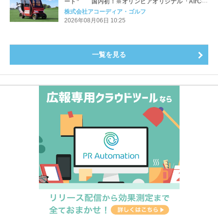
ート” 国内初！※オリンピアオリジナル「AirCon
Cart（エアコンカート）」導入 | アコーディア・ゴ
株式会社アコーディア・ゴルフ
ルフ
2026年08月06日 10:25
一覧を見る