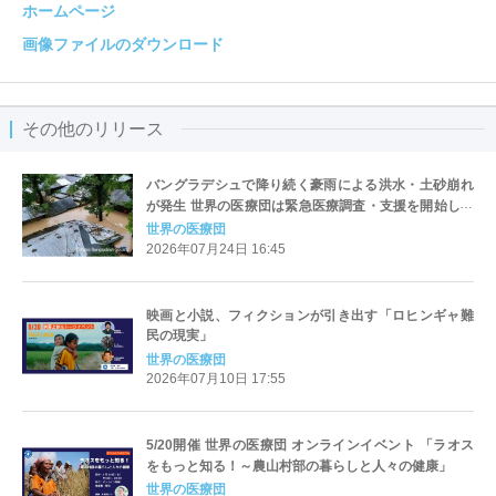
ホームページ
画像ファイルのダウンロード
その他のリリース
バングラデシュで降り続く豪雨による洪水・土砂崩れ
が発生 世界の医療団は緊急医療調査・支援を開始しま
した
世界の医療団
2026年07月24日 16:45
映画と小説、フィクションが引き出す「ロヒンギャ難
民の現実」
世界の医療団
2026年07月10日 17:55
5/20開催 世界の医療団 オンラインイベント 「ラオス
をもっと知る！～農山村部の暮らしと人々の健康」
世界の医療団