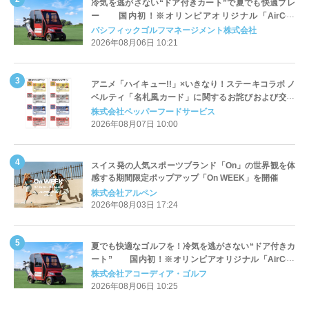
冷気を逃がさない“ドア付きカート”で夏でも快適プレ
ー 国内初！※オリンピアオリジナル「AirCon
Cart（エアコンカート）」導入 | ＰＧＭ
パシフィックゴルフマネージメント株式会社
2026年08月06日 10:21
アニメ「ハイキュー!!」×いきなり！ステーキコラボ ノ
ベルティ「名札風カード」に関するお詫びおよび交換
対応についてのご案内
株式会社ペッパーフードサービス
2026年08月07日 10:00
スイス発の人気スポーツブランド「On」の世界観を体
感する期間限定ポップアップ「On WEEK」を開催
株式会社アルペン
2026年08月03日 17:24
夏でも快適なゴルフを！冷気を逃がさない“ドア付きカ
ート” 国内初！※オリンピアオリジナル「AirCon
Cart（エアコンカート）」導入 | アコーディア・ゴ
株式会社アコーディア・ゴルフ
ルフ
2026年08月06日 10:25