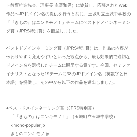
ト教育推進協会、理事長 永野和男）に協賛し、応募されたWeb
作品へJPドメイン名の提供を行うと共に、玉城町立玉城中学校の
「『きもの』はニンキモノ！」チームにベストドメインネーミン
グ賞（JPRS特別賞）を贈呈しました。
ベストドメインネーミング賞（JPRS特別賞）は、作品の内容が
伝わりやすく覚えやすいといった観点から、最も効果的で適切な
ドメイン名を選択したチームに贈呈する賞です。今回、セミファ
イナリストとなった19チームに38のJPドメイン名（英数字と日
本語）を提供し、その中から以下の作品を選出しました。
●ベストドメインネーミング賞（JPRS特別賞）
「『きもの』はニンキモノ！」（玉城町立玉城中学校）
kimono-popular.jp
きものニンキモノ.jp