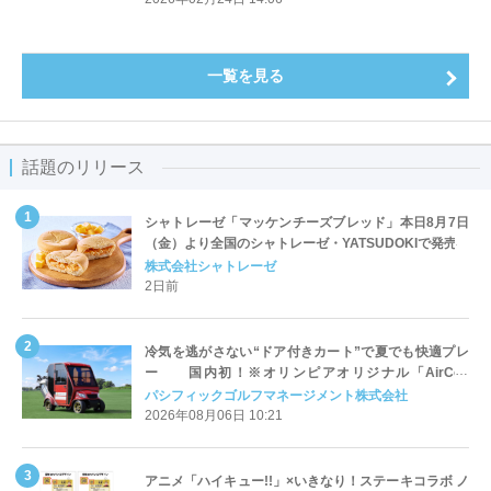
一覧を見る
話題のリリース
シャトレーゼ「マッケンチーズブレッド」本日8月7日
（金）より全国のシャトレーゼ・YATSUDOKIで発売
株式会社シャトレーゼ
2日前
冷気を逃がさない“ドア付きカート”で夏でも快適プレ
ー 国内初！※オリンピアオリジナル「AirCon
Cart（エアコンカート）」導入 | ＰＧＭ
パシフィックゴルフマネージメント株式会社
2026年08月06日 10:21
アニメ「ハイキュー!!」×いきなり！ステーキコラボ ノ