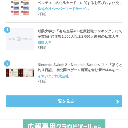
ベルティ「名札風カード」に関するお詫びおよび交換
対応についてのご案内
株式会社ペッパーフードサービス
2日前
成蹊大学が「有名企業400社実就職ランキング」にて
卒業(修了)者数1,000人以上2,000人未満の私立大学で
全国第1位を獲得！～実就職率は26.5%（前年比＋
成蹊大学
4.3pt）に伸長、東京の私立大学でも10位にランクイン
3日前
～
Nintendo Switch 2・Nintendo Switchソフト『ぼくと
釣り日記』 初公開のゲーム画面を含む新PV4本を一挙
公開！
イマジニア株式会社
2日前
一覧を見る