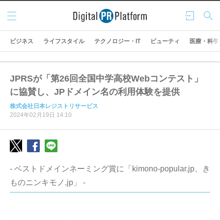
メニ
ログ
検索
ュー
イン
ビジネス
ライフスタイル
テクノロジー・IT
ビューティ
医療・科学
JPRSが「第26回全国中学高校Webコンテスト」
に協賛し、JPドメイン名の利用体験を提供
株式会社日本レジストリサービス
2024年02月19日 14:10
- ベストドメインネーミング賞に「kimono-popular.jp、き
ものニンキモノ.jp」 -