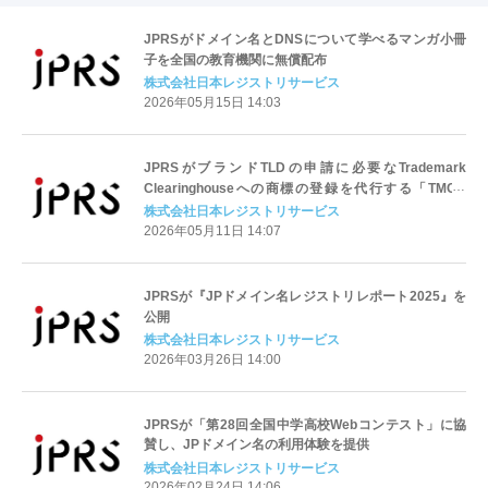
JPRSがドメイン名とDNSについて学べるマンガ小冊
子を全国の教育機関に無償配布
株式会社日本レジストリサービス
2026年05月15日 14:03
JPRSがブランドTLDの申請に必要なTrademark
Clearinghouseへの商標の登録を代行する「TMCH
Agent」に
株式会社日本レジストリサービス
2026年05月11日 14:07
JPRSが『JPドメイン名レジストリレポート2025』を
公開
株式会社日本レジストリサービス
2026年03月26日 14:00
JPRSが「第28回全国中学高校Webコンテスト」に協
賛し、JPドメイン名の利用体験を提供
株式会社日本レジストリサービス
2026年02月24日 14:06