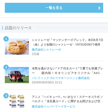
一覧を見る
話題のリリース
シャトレーゼ「マッケンチーズブレッド」本日8月7日
（金）より全国のシャトレーゼ・YATSUDOKIで発売
株式会社シャトレーゼ
2日前
冷気を逃がさない“ドア付きカート”で夏でも快適プレ
ー 国内初！※オリンピアオリジナル「AirCon
Cart（エアコンカート）」導入 | ＰＧＭ
パシフィックゴルフマネージメント株式会社
2026年08月06日 10:21
アニメ「ハイキュー!!」×いきなり！ステーキコラボ ノ
ベルティ「名札風カード」に関するお詫びおよび交換
対応についてのご案内
株式会社ペッパーフードサービス