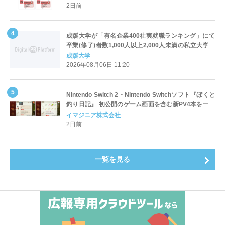
2日前
成蹊大学が「有名企業400社実就職ランキング」にて
卒業(修了)者数1,000人以上2,000人未満の私立大学で
全国第1位を獲得！～実就職率は26.5%（前年比＋
成蹊大学
4.3pt）に伸長、東京の私立大学でも10位にランクイン
2026年08月06日 11:20
～
Nintendo Switch 2・Nintendo Switchソフト『ぼくと
釣り日記』 初公開のゲーム画面を含む新PV4本を一挙
公開！
イマジニア株式会社
2日前
一覧を見る