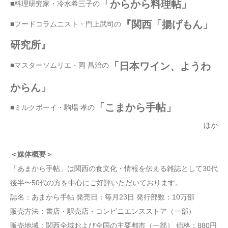
「からから料理帖」
■料理研究家・冷水希三子の
『関西「揚げもん」
■フードコラムニスト・門上武司の
研究所』
「日本ワイン、ようわ
■マスターソムリエ・岡 昌治の
からん」
「こまから手帖」
■ミルクボーイ・駒場 孝の
ほか
＜媒体概要＞
「あまから手帖」は関西の食文化・情報を伝える雑誌として30代
後半〜50代の方を中心にご好評いただいております。
誌名：あまから手帖 発売日：毎月23日 発行部数：10万部
販売方法：書店・駅売店・コンビニエンスストア（一部）
販売地域：関西全域および全国の主要都市（一部） 価格：880円