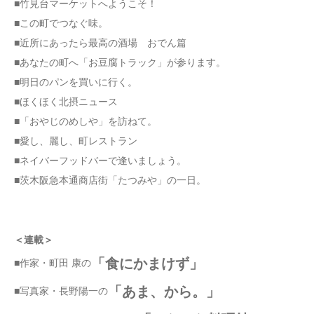
■竹見台マーケットへようこそ！
■この町でつなぐ味。
■近所にあったら最高の酒場 おでん篇
■あなたの町へ「お豆腐トラック」が参ります。
■明日のパンを買いに行く。
■ほくほく北摂ニュース
■「おやじのめしや」を訪ねて。
■愛し、麗し、町レストラン
■ネイバーフッドバーで逢いましょう。
■茨木阪急本通商店街「たつみや」の一日。
＜連載＞
「食にかまけず」
■作家・町田 康の
「あま、から。」
■写真家・長野陽一の