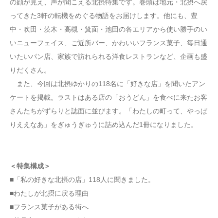
の顔が見え、声が聞こえる北摂特集です。巻頭は地元・北摂へ戻
ってきた3軒の転機をめぐる物語をお届けします。他にも、豊
中・吹田・茨木・高槻・箕面・池田の各エリアから使い勝手のい
いニューフェイス、ご近所バー、かわいいフランス菓子、毎日通
いたいパン店、家族で訪れられる洋食レストランなど、企画も盛
りだくさん。
また、今回は北摂ゆかりの118名に「好きな店」を聞いたアン
ケートを掲載。ラストはある店の「おうどん」を食べに来たお客
さんたちがずらりと誌面に並びます。「わたしの町って、やっぱ
りええなあ」をぎゅうぎゅうに詰め込んだ1冊になりました。
＜特集構成＞
■「私の好きな北摂の店」118人に聞きました。
■わたしが北摂に戻る理由
■フランス菓子がある街へ