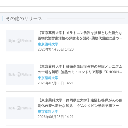
その他のリリース
【東京薬科大学】メラトニン代謝を指標とした新たな
薬物代謝酵素活性の評価法を開発−薬物代謝能に基づく
個別化医療への応用に期待−
東京薬科大学
2026年07月30日 14:20
【東京薬科大学】妊娠高血圧症候群の発症メカニズム
の一端を解明−胎盤のミトコンドリア酵素「DHODH」
の低下が細胞膜をかたくし、胎盤形成に必須の細胞融
東京薬科大学
合を妨げる−
2026年07月08日 14:21
【東京薬科大学・静岡県立大学】遠隔転移膵がんの個
別化医療へ新たな知見 ―ゲムシタビン効果予測マーカ
ー候補を見出した大学・病院連携による多機関共同研
東京薬科大学
究―
2026年06月25日 14:21