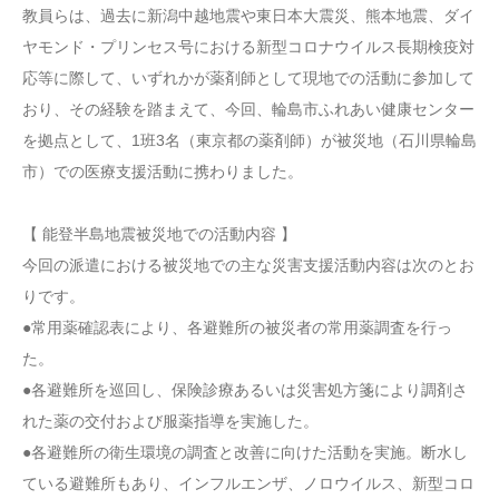
教員らは、過去に新潟中越地震や東日本大震災、熊本地震、ダイ
ヤモンド・プリンセス号における新型コロナウイルス長期検疫対
応等に際して、いずれかが薬剤師として現地での活動に参加して
おり、その経験を踏まえて、今回、輪島市ふれあい健康センター
を拠点として、1班3名（東京都の薬剤師）が被災地（石川県輪島
市）での医療支援活動に携わりました。
【 能登半島地震被災地での活動内容 】
今回の派遣における被災地での主な災害支援活動内容は次のとお
りです。
●常用薬確認表により、各避難所の被災者の常用薬調査を行っ
た。
●各避難所を巡回し、保険診療あるいは災害処方箋により調剤さ
れた薬の交付および服薬指導を実施した。
●各避難所の衛生環境の調査と改善に向けた活動を実施。断水し
ている避難所もあり、インフルエンザ、ノロウイルス、新型コロ