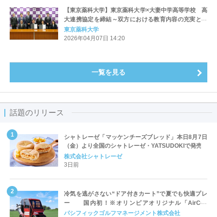
【東京薬科大学】東京薬科大学×大妻中学高等学校 高
大連携協定を締結～双方における教育内容の充実と生
徒及び学生の資質向上を図る～
東京薬科大学
2026年04月07日 14:20
一覧を見る
話題のリリース
シャトレーゼ「マッケンチーズブレッド」本日8月7日
（金）より全国のシャトレーゼ・YATSUDOKIで発売
株式会社シャトレーゼ
3日前
冷気を逃がさない“ドア付きカート”で夏でも快適プレ
ー 国内初！※オリンピアオリジナル「AirCon
Cart（エアコンカート）」導入 | ＰＧＭ
パシフィックゴルフマネージメント株式会社