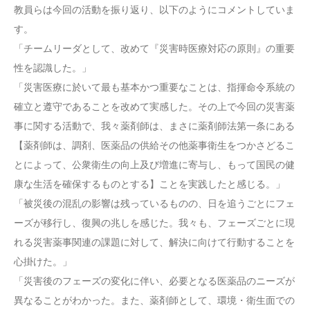
教員らは今回の活動を振り返り、以下のようにコメントしていま
す。
「チームリーダとして、改めて『災害時医療対応の原則』の重要
性を認識した。」
「災害医療に於いて最も基本かつ重要なことは、指揮命令系統の
確立と遵守であることを改めて実感した。その上で今回の災害薬
事に関する活動で、我々薬剤師は、まさに薬剤師法第一条にある
【薬剤師は、調剤、医薬品の供給その他薬事衛生をつかさどるこ
とによって、公衆衛生の向上及び増進に寄与し、もって国民の健
康な生活を確保するものとする】ことを実践したと感じる。」
「被災後の混乱の影響は残っているものの、日を追うごとにフェ
ーズが移行し、復興の兆しを感じた。我々も、フェーズごとに現
れる災害薬事関連の課題に対して、解決に向けて行動することを
心掛けた。」
「災害後のフェーズの変化に伴い、必要となる医薬品のニーズが
異なることがわかった。また、薬剤師として、環境・衛生面での