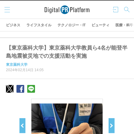
メニ
ログ
検索
ュー
イン
ビジネス
ライフスタイル
テクノロジー・IT
ビューティ
医療・科学
【東京薬科大学】東京薬科大学教員ら4名が能登半
島地震被災地での支援活動を実施
東京薬科大学
2024年02月14日 14:05