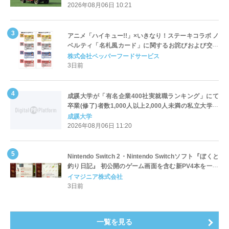
2026年08月06日 10:21
アニメ「ハイキュー!!」×いきなり！ステーキコラボ ノ
ベルティ「名札風カード」に関するお詫びおよび交換
対応についてのご案内
株式会社ペッパーフードサービス
3日前
成蹊大学が「有名企業400社実就職ランキング」にて
卒業(修了)者数1,000人以上2,000人未満の私立大学で
全国第1位を獲得！～実就職率は26.5%（前年比＋
成蹊大学
4.3pt）に伸長、東京の私立大学でも10位にランクイン
2026年08月06日 11:20
～
Nintendo Switch 2・Nintendo Switchソフト『ぼくと
釣り日記』 初公開のゲーム画面を含む新PV4本を一挙
公開！
イマジニア株式会社
3日前
一覧を見る