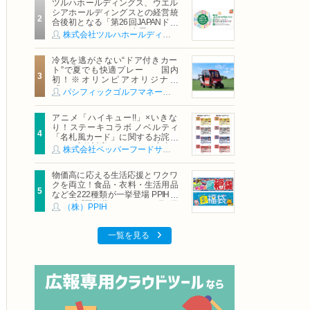
ツルハホールディングス、ウエル
シアホールディングスとの経営統
合後初となる「第26回JAPANドラ
ッグストアショー」に出展
株式会社ツルハホールディングス
冷気を逃がさない“ドア付きカー
ト”で夏でも快適プレー 国内
初！※オリンピアオリジナル
「AirCon Cart（エアコンカー
パシフィックゴルフマネージメント株式会社
ト）」導入 | ＰＧＭ
アニメ「ハイキュー!!」×いきな
り！ステーキコラボ ノベルティ
「名札風カード」に関するお詫び
および交換対応についてのご案内
株式会社ペッパーフードサービス
物価高に応える生活応援とワクワ
クを両立！食品・衣料・生活用品
など全222種類が一挙登場 PPIHグ
ループ「夏福袋」＆セール 8月6日
（株）PPIH
(木)より順次スタート
一覧を見る