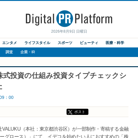
2026年8月9日 日曜日
エンタメ
ライフスタイル
スポーツ
ビューティ
医療・科学
調査
企業・IR
株式投資の仕組み投資タイプチェックシ
た
09：00
ポスト
社VALUKU（本社：東京都渋谷区）が一部制作・寄稿する金融
（マネーグロース）」にて、イデコを始めたい人におすすめの「株