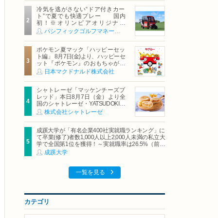
冷気を逃がさない“ドア付きカー
ト”で夏でも快適プレー 国内
初！※オリンピアオリジナル
「AirCon Cart（エアコンカー
パシフィックゴルフマネージメント株式会社
ト）」導入 | ＰＧＭ
ポケモン夏マック「ハッピーセッ
ト編」 8月7日(金)より、ハッピーセ
ット『ポケモン』のおもちゃが期
間限定登場
日本マクドナルド株式会社
シャトレーゼ「マッケンチーズブ
レッド」本日8月7日（金）より全
国のシャトレーゼ・YATSUDOKIで
発売
株式会社シャトレーゼ
成蹊大学が「有名企業400社実就職ランキング」に
て卒業(修了)者数1,000人以上2,000人未満の私立大
学で全国第1位を獲得！～実就職率は26.5%（前年
比＋4.3pt）に伸長、東京の私立大学でも10位にラ
成蹊大学
ンクイン～
一覧を見る
カテゴリ