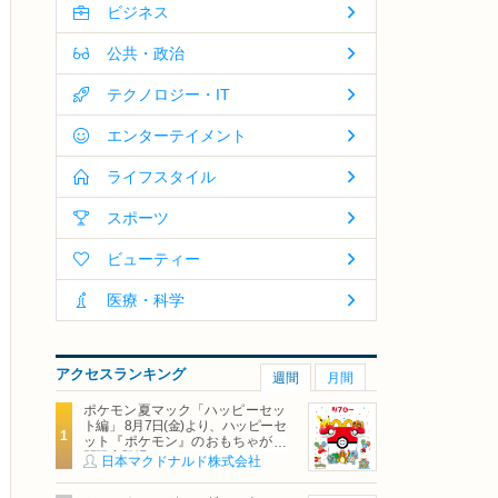
ビジネス
公共・政治
テクノロジー・IT
エンターテイメント
ライフスタイル
スポーツ
ビューティー
医療・科学
アクセスランキング
週間
月間
ポケモン夏マック「ハッピーセッ
ト編」 8月7日(金)より、ハッピーセ
ット『ポケモン』のおもちゃが期
間限定登場
日本マクドナルド株式会社