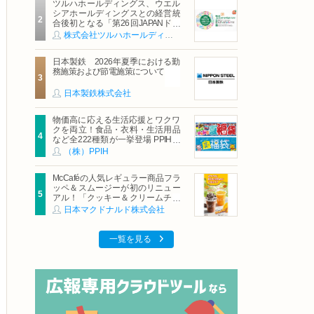
ツルハホールディングス、ウエル
シアホールディングスとの経営統
合後初となる「第26回JAPANドラ
ッグストアショー」に出展
株式会社ツルハホールディングス
日本製鉄 2026年夏季における勤
務施策および節電施策について
日本製鉄株式会社
物価高に応える生活応援とワクワ
クを両立！食品・衣料・生活用品
など全222種類が一挙登場 PPIHグ
ループ「夏福袋」＆セール 8月6日
（株）PPIH
(木)より順次スタート
McCaféの人気レギュラー商品フラ
ッペ＆スムージーが初のリニュー
アル！「クッキー＆クリームチョ
コフラッペ」「マンゴースムージ
日本マクドナルド株式会社
ー」8月5日（水）から販売開始
一覧を見る