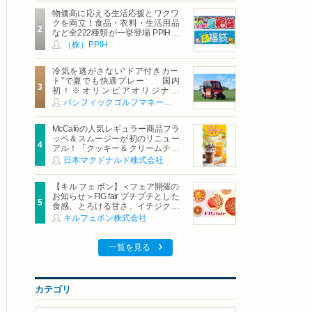
物価高に応える生活応援とワクワ
クを両立！食品・衣料・生活用品
など全222種類が一挙登場 PPIHグ
ループ「夏福袋」＆セール 8月6日
（株）PPIH
(木)より順次スタート
冷気を逃がさない“ドア付きカー
ト”で夏でも快適プレー 国内
初！※オリンピアオリジナル
「AirCon Cart（エアコンカー
パシフィックゴルフマネージメント株式会社
ト）」導入 | ＰＧＭ
McCaféの人気レギュラー商品フラ
ッペ＆スムージーが初のリニュー
アル！「クッキー＆クリームチョ
コフラッペ」「マンゴースムージ
日本マクドナルド株式会社
ー」8月5日（水）から販売開始
【キル フェ ボン】＜フェア開催の
お知らせ＞FIG fair プチプチとした
食感、とろける甘さ、イチジクの
魅力をたっぷりと。新作を含め、
キルフェボン株式会社
イチジク尽くしの全4種が登場8月
20日（木）スタート
一覧を見る
カテゴリ