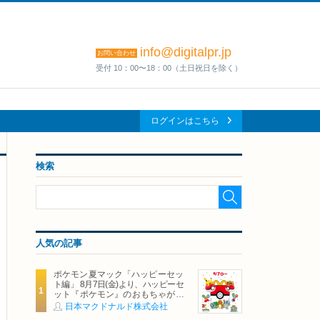
info@digitalpr.jp
お問い合わせ
受付 10：00〜18：00（土日祝日を除く）
ログインはこちら
検索
人気の記事
ポケモン夏マック「ハッピーセッ
ト編」 8月7日(金)より、ハッピーセ
ット『ポケモン』のおもちゃが期
間限定登場
日本マクドナルド株式会社