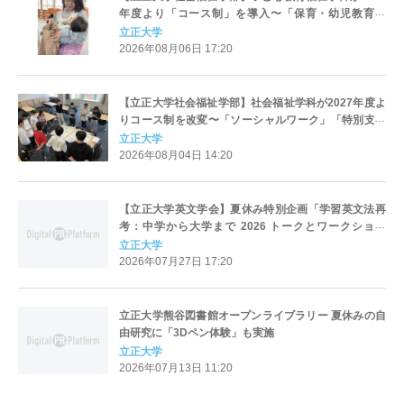
年度より「コース制」を導入〜「保育・幼児教育」
「初等教育」「子ども心理」の3コースを新設し、目指
立正大学
すキャリアと学びを明確化〜
2026年08月06日 17:20
【立正大学社会福祉学部】社会福祉学科が2027年度よ
りコース制を改変〜「ソーシャルワーク」「特別支援
教育」「社会デザイン」の3コースへ再編、目指すキャ
立正大学
リアと学びを明確化〜
2026年08月04日 14:20
【立正大学英文学会】夏休み特別企画「学習英文法再
考：中学から大学まで 2026 トークとワークショッ
プ」を8月17日（月）に開催
立正大学
2026年07月27日 17:20
立正大学熊谷図書館オープンライブラリー 夏休みの自
由研究に「3Dペン体験」も実施
立正大学
2026年07月13日 11:20