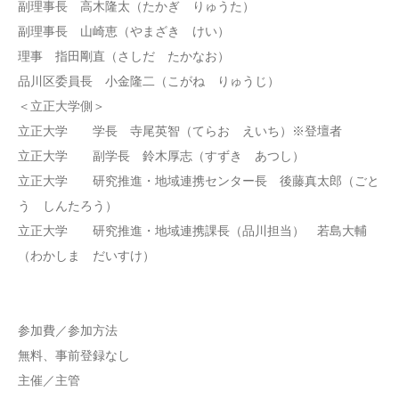
副理事長 高木隆太（たかぎ りゅうた）
副理事長 山崎恵（やまざき けい）
理事 指田剛直（さしだ たかなお）
品川区委員長 小金隆二（こがね りゅうじ）
＜立正大学側＞
立正大学 学長 寺尾英智（てらお えいち）※登壇者
立正大学 副学長 鈴木厚志（すずき あつし）
立正大学 研究推進・地域連携センター長 後藤真太郎（ごと
う しんたろう）
立正大学 研究推進・地域連携課長（品川担当） 若島大輔
（わかしま だいすけ）
参加費／参加方法
無料、事前登録なし
主催／主管