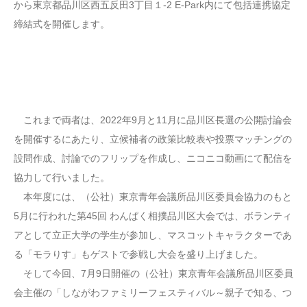
から東京都品川区西五反田3丁目１-2 E-Park内にて包括連携協定
締結式を開催します。
これまで両者は、2022年9月と11月に品川区長選の公開討論会
を開催するにあたり、立候補者の政策比較表や投票マッチングの
設問作成、討論でのフリップを作成し、ニコニコ動画にて配信を
協力して行いました。
本年度には、（公社）東京青年会議所品川区委員会協力のもと
5月に行われた第45回 わんぱく相撲品川区大会では、ボランティ
アとして立正大学の学生が参加し、マスコットキャラクターであ
る「モラりす」もゲストで参戦し大会を盛り上げました。
そして今回、7月9日開催の（公社）東京青年会議所品川区委員
会主催の「しながわファミリーフェスティバル～親子で知る、つ