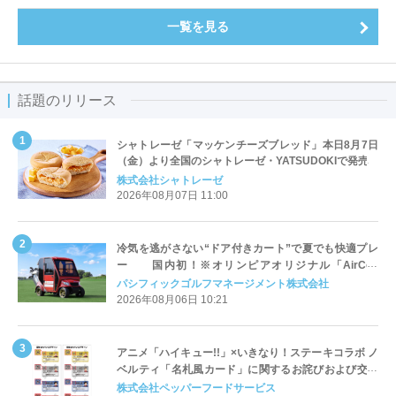
一覧を見る
話題のリリース
シャトレーゼ「マッケンチーズブレッド」本日8月7日
（金）より全国のシャトレーゼ・YATSUDOKIで発売
株式会社シャトレーゼ
2026年08月07日 11:00
冷気を逃がさない“ドア付きカート”で夏でも快適プレ
ー 国内初！※オリンピアオリジナル「AirCon
Cart（エアコンカート）」導入 | ＰＧＭ
パシフィックゴルフマネージメント株式会社
2026年08月06日 10:21
アニメ「ハイキュー!!」×いきなり！ステーキコラボ ノ
ベルティ「名札風カード」に関するお詫びおよび交換
対応についてのご案内
株式会社ペッパーフードサービス