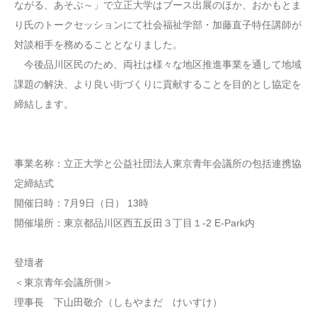
ながる、あそぶ～」で立正大学はブース出展のほか、おかもとま
り氏のトークセッションにて社会福祉学部・加藤直子特任講師が
対談相手を務めることとなりました。
今後品川区民のため、両社は様々な地区推進事業を通して地域
課題の解決、より良い街づくりに貢献することを目的とし協定を
締結します。
事業名称：立正大学と公益社団法人東京青年会議所の包括連携協
定締結式
開催日時：7月9日（日） 13時
開催場所：東京都品川区西五反田３丁目１-2 E-Park内
登壇者
＜東京青年会議所側＞
理事長 下山田敬介（しもやまだ けいすけ）