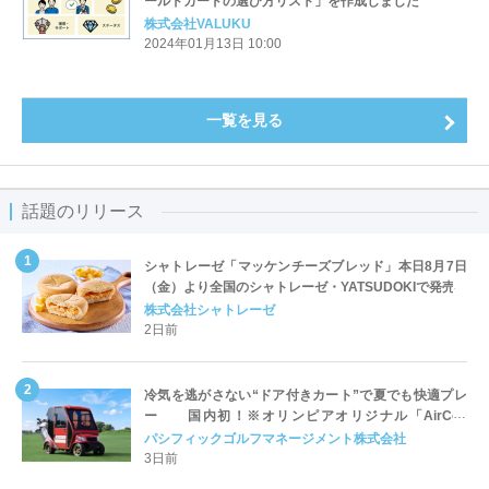
ールドカードの選び方リスト」を作成しました
株式会社VALUKU
2024年01月13日 10:00
一覧を見る
話題のリリース
シャトレーゼ「マッケンチーズブレッド」本日8月7日
（金）より全国のシャトレーゼ・YATSUDOKIで発売
株式会社シャトレーゼ
2日前
冷気を逃がさない“ドア付きカート”で夏でも快適プレ
ー 国内初！※オリンピアオリジナル「AirCon
Cart（エアコンカート）」導入 | ＰＧＭ
パシフィックゴルフマネージメント株式会社
3日前