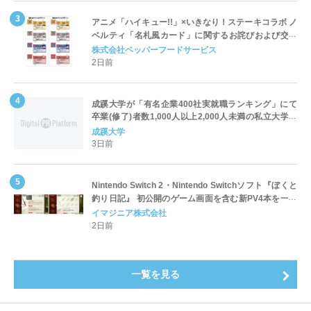
アニメ「ハイキュー!!」×いきなり！ステーキコラボ ノ
ベルティ「名札風カード」に関するお詫びおよび交換
対応についてのご案内
株式会社ペッパーフードサービス
2日前
成蹊大学が「有名企業400社実就職ランキング」にて
卒業(修了)者数1,000人以上2,000人未満の私立大学で
全国第1位を獲得！～実就職率は26.5%（前年比＋
成蹊大学
4.3pt）に伸長、東京の私立大学でも10位にランクイン
3日前
～
Nintendo Switch 2・Nintendo Switchソフト『ぼくと
釣り日記』 初公開のゲーム画面を含む新PV4本を一挙
公開！
イマジニア株式会社
2日前
一覧を見る