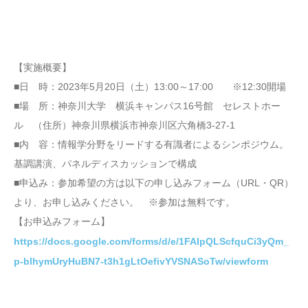
【実施概要】
■日 時：2023年5月20日（土）13:00～17:00 ※12:30開場
■場 所：神奈川大学 横浜キャンパス16号館 セレストホー
ル （住所）神奈川県横浜市神奈川区六角橋3-27-1
■内 容：情報学分野をリードする有識者によるシンポジウム。
基調講演、パネルディスカッションで構成
■申込み：参加希望の方は以下の申し込みフォーム（URL・QR）
より、お申し込みください。 ※参加は無料です。
【お申込みフォーム】
https://docs.google.com/forms/d/e/1FAIpQLScfquCi3yQm_
p-bIhymUryHuBN7-t3h1gLtOefivYVSNASoTw/viewform