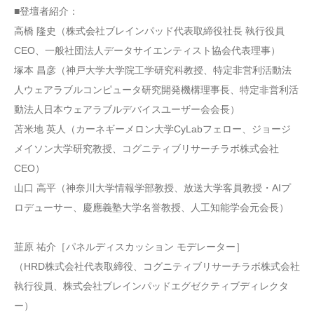
■登壇者紹介：
高橋 隆史（株式会社ブレインパッド代表取締役社長 執行役員
CEO、一般社団法人データサイエンティスト協会代表理事）
塚本 昌彦（神戸大学大学院工学研究科教授、特定非営利活動法
人ウェアラブルコンピュータ研究開発機構理事長、特定非営利活
動法人日本ウェアラブルデバイスユーザー会会長）
苫米地 英人（カーネギーメロン大学CyLabフェロー、ジョージ
メイソン大学研究教授、コグニティブリサーチラボ株式会社
CEO）
山口 高平（神奈川大学情報学部教授、放送大学客員教授・AIプ
ロデューサー、慶應義塾大学名誉教授、人工知能学会元会長）
韮原 祐介［パネルディスカッション モデレーター］
（HRD株式会社代表取締役、コグニティブリサーチラボ株式会社
執行役員、株式会社ブレインパッドエグゼクティブディレクタ
ー）