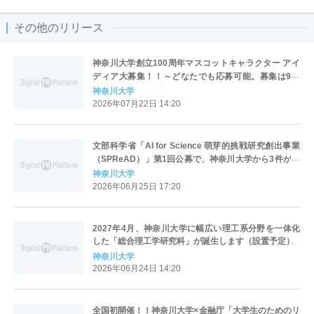
その他のリリース
神奈川大学創立100周年マスコットキャラクター アイ
ディア大募集！！～どなたでも応募可能。募集は9月
23日（水）まで～
神奈川大学
2026年07月22日 14:20
文部科学省「AI for Science 萌芽的挑戦研究創出事業
（SPReAD）」第1回公募で、神奈川大学から3件が採
択―全体採択率2.9%の難関を突破、本学採択率は8.1%
神奈川大学
を記録―
2026年06月25日 17:20
2027年4月、神奈川大学に幅広い理工系分野を一体化
した「総合理工学研究科」が誕生します（設置予定）
神奈川大学
2026年06月24日 14:20
全国初開催！！神奈川大学×金融庁「大学生のためのリ