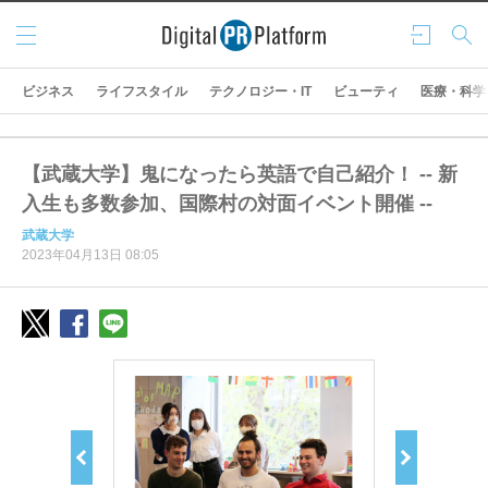
メニ
ログ
検索
ュー
イン
ビジネス
ライフスタイル
テクノロジー・IT
ビューティ
医療・科学
【武蔵大学】鬼になったら英語で自己紹介！ -- 新
入生も多数参加、国際村の対面イベント開催 --
武蔵大学
2023年04月13日 08:05