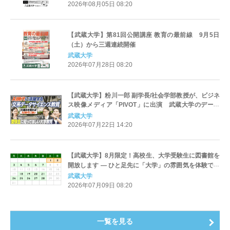
2026年08月05日 08:20
【武蔵大学】第81回公開講座 教育の最前線 9月5日
（土）から三週連続開催
武蔵大学
2026年07月28日 08:20
【武蔵大学】粉川一郎 副学長/社会学部教授が、ビジネ
ス映像メディア「PIVOT」に出演 武蔵大学のデータ
サイエンス教育について紹介しています
武蔵大学
2026年07月22日 14:20
【武蔵大学】8月限定！高校生、大学受験生に図書館を
開放します — ひと足先に「大学」の雰囲気を体験でき
るチャンス —
武蔵大学
2026年07月09日 08:20
一覧を見る