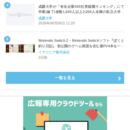
成蹊大学が「有名企業400社実就職ランキング」にて
卒業(修了)者数1,000人以上2,000人未満の私立大学で
全国第1位を獲得！～実就職率は26.5%（前年比＋
成蹊大学
4.3pt）に伸長、東京の私立大学でも10位にランクイン
2026年08月06日 11:20
～
Nintendo Switch 2・Nintendo Switchソフト『ぼくと
釣り日記』 初公開のゲーム画面を含む新PV4本を一挙
公開！
イマジニア株式会社
2日前
一覧を見る