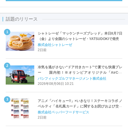
話題のリリース
シャトレーゼ「マッケンチーズブレッド」本日8月7日
（金）より全国のシャトレーゼ・YATSUDOKIで発売
株式会社シャトレーゼ
2日前
冷気を逃がさない“ドア付きカート”で夏でも快適プレ
ー 国内初！※オリンピアオリジナル「AirCon
Cart（エアコンカート）」導入 | ＰＧＭ
パシフィックゴルフマネージメント株式会社
2026年08月06日 10:21
アニメ「ハイキュー!!」×いきなり！ステーキコラボ ノ
ベルティ「名札風カード」に関するお詫びおよび交換
対応についてのご案内
株式会社ペッパーフードサービス
2日前