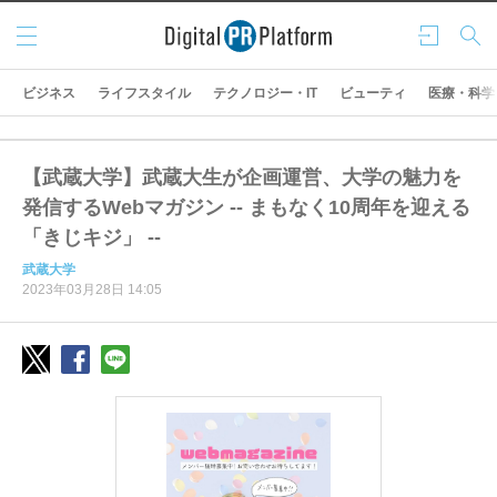
メニ
ログ
検索
ュー
イン
ビジネス
ライフスタイル
テクノロジー・IT
ビューティ
医療・科学
【武蔵大学】武蔵大生が企画運営、大学の魅力を
発信するWebマガジン -- まもなく10周年を迎える
「きじキジ」 --
武蔵大学
2023年03月28日 14:05