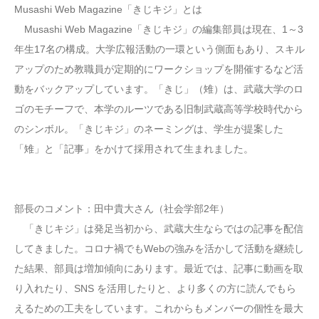
Musashi Web Magazine「きじキジ」とは
Musashi Web Magazine「きじキジ」の編集部員は現在、1～3
年生17名の構成。大学広報活動の一環という側面もあり、スキル
アップのため教職員が定期的にワークショップを開催するなど活
動をバックアップしています。「きじ」（雉）は、武蔵大学のロ
ゴのモチーフで、本学のルーツである旧制武蔵高等学校時代から
のシンボル。「きじキジ」のネーミングは、学生が提案した
「雉」と「記事」をかけて採用されて生まれました。
部長のコメント：田中貴大さん（社会学部2年）
「きじキジ」は発足当初から、武蔵大生ならではの記事を配信
してきました。コロナ禍でもWebの強みを活かして活動を継続し
た結果、部員は増加傾向にあります。最近では、記事に動画を取
り入れたり、SNS を活用したりと、より多くの方に読んでもら
えるための工夫をしています。これからもメンバーの個性を最大