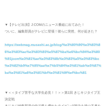
▼【テレビ出演】J:COMのニュース番組に出てみた！
ついに、編集部員がテレビに登場！彼らに突然、何が起きた？
https://webmag.musashi.ac.jp/blog/%e3%80%90%e3%83%8
6%e3%83%ac%e3%83%93%e5%87%ba%e6%bc%94%e3%80
%91jcom%e3%81%ae%e3%83%8b%e3%83%a5%e3%83%bc
%e3%82%b9%e7%95%aa%e7%b5%84%e3%81%ab%e5%87%
ba%e3%81%a6%e3%81%bf%e3%81%9f%ef%bc%81
▼＜＜タイプ苦手な大学生必見！！＞＞第1回 きじキジタイプ王
決定戦
きじキジ編集部員の中で最も優れたタイピング能力を持つ王者を