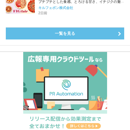
プチプチとした食感、とろける甘さ、イチジクの魅力
をたっぷりと。新作を含め、イチジク尽くしの全4種が
キルフェボン株式会社
登場8月20日（木）スタート
2日前
一覧を見る