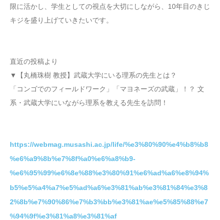
限に活かし、学生としての視点を大切にしながら、10年目のきじ
キジを盛り上げていきたいです。
直近の投稿より
▼【丸橋珠樹 教授】武蔵大学にいる理系の先生とは？
「コンゴでのフィールドワーク」「マヨネーズの武蔵」！？ 文
系・武蔵大学にいながら理系を教える先生を訪問！
https://webmag.musashi.ac.jp/life/%e3%80%90%e4%b8%b8
%e6%a9%8b%e7%8f%a0%e6%a8%b9-
%e6%95%99%e6%8e%88%e3%80%91%e6%ad%a6%e8%94%
b5%e5%a4%a7%e5%ad%a6%e3%81%ab%e3%81%84%e3%8
2%8b%e7%90%86%e7%b3%bb%e3%81%ae%e5%85%88%e7
%94%9f%e3%81%a8%e3%81%af