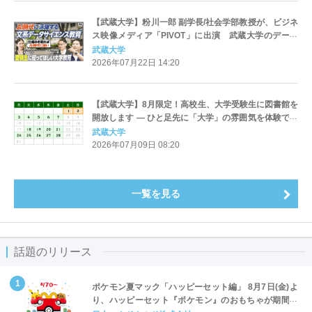
【武蔵大学】粉川一郎 副学長/社会学部教授が、ビジネ
ス映像メディア「PIVOT」に出演 武蔵大学のデータ
サイエンス教育について紹介しています
武蔵大学
2026年07月22日 14:20
【武蔵大学】8月限定！高校生、大学受験生に図書館を
開放します — ひと足先に「大学」の雰囲気を体験でき
るチャンス —
武蔵大学
2026年07月09日 08:20
一覧を見る
話題のリリース
ポケモン夏マック「ハッピーセット編」 8月7日(金)よ
り、ハッピーセット『ポケモン』のおもちゃが期間限