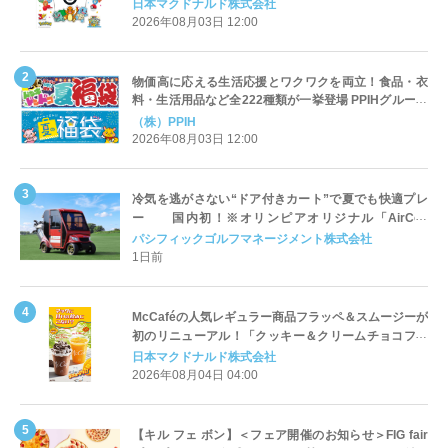
定登場
日本マクドナルド株式会社
2026年08月03日 12:00
物価高に応える生活応援とワクワクを両立！食品・衣
料・生活用品など全222種類が一挙登場 PPIHグループ
「夏福袋」＆セール 8月6日(木)より順次スタート
（株）PPIH
2026年08月03日 12:00
冷気を逃がさない“ドア付きカート”で夏でも快適プレ
ー 国内初！※オリンピアオリジナル「AirCon
Cart（エアコンカート）」導入 | ＰＧＭ
パシフィックゴルフマネージメント株式会社
1日前
McCaféの人気レギュラー商品フラッペ＆スムージーが
初のリニューアル！「クッキー＆クリームチョコフラ
ッペ」「マンゴースムージー」8月5日（水）から販売
日本マクドナルド株式会社
開始
2026年08月04日 04:00
【キル フェ ボン】＜フェア開催のお知らせ＞FIG fair