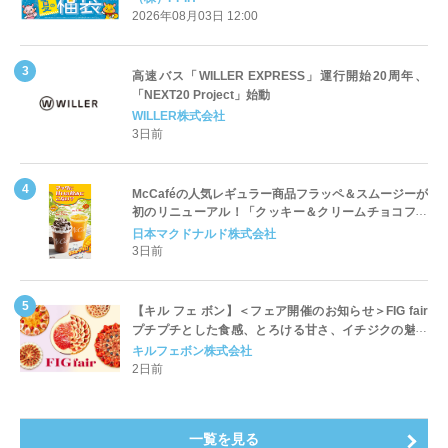
2026年08月03日 12:00
高速バス「WILLER EXPRESS」運行開始20周年、
「NEXT20 Project」始動
WILLER株式会社
3日前
McCaféの人気レギュラー商品フラッペ＆スムージーが
初のリニューアル！「クッキー＆クリームチョコフラ
ッペ」「マンゴースムージー」8月5日（水）から販売
日本マクドナルド株式会社
開始
3日前
【キル フェ ボン】＜フェア開催のお知らせ＞FIG fair
プチプチとした食感、とろける甘さ、イチジクの魅力
をたっぷりと。新作を含め、イチジク尽くしの全4種が
キルフェボン株式会社
登場8月20日（木）スタート
2日前
一覧を見る