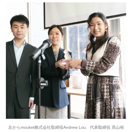
左からmouket株式会社取締役Andrew Lou、代表取締役 髙山裕