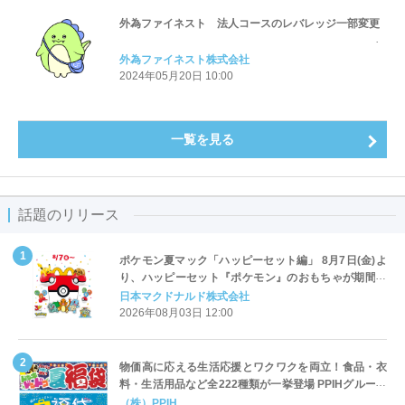
外為ファイネスト 法人コースのレバレッジ一部変更
外為ファイネスト株式会社
2024年05月20日 10:00
一覧を見る
話題のリリース
ポケモン夏マック「ハッピーセット編」 8月7日(金)よ
り、ハッピーセット『ポケモン』のおもちゃが期間限
定登場
日本マクドナルド株式会社
2026年08月03日 12:00
物価高に応える生活応援とワクワクを両立！食品・衣
料・生活用品など全222種類が一挙登場 PPIHグループ
「夏福袋」＆セール 8月6日(木)より順次スタート
（株）PPIH