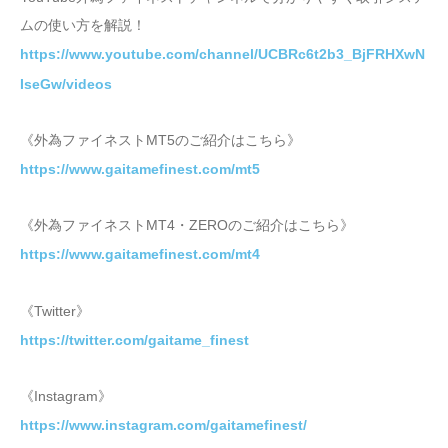
ムの使い方を解説！
https://www.youtube.com/channel/UCBRc6t2b3_BjFRHXwN
IseGw/videos
《外為ファイネストMT5のご紹介はこちら》
https://www.gaitamefinest.com/mt5
《外為ファイネストMT4・ZEROのご紹介はこちら》
https://www.gaitamefinest.com/mt4
《Twitter》
https://twitter.com/gaitame_finest
《Instagram》
https://www.instagram.com/gaitamefinest/