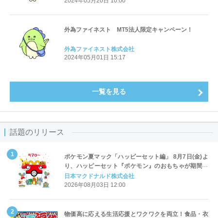
2024年05月20日 10:00
外為ファイネスト MT5法人限定キャンペーン！
外為ファイネスト株式会社
2024年05月01日 15:17
一覧を見る
話題のリリース
ポケモン夏マック「ハッピーセット編」 8月7日(金)よ
り、ハッピーセット『ポケモン』のおもちゃが期間限
定登場
日本マクドナルド株式会社
2026年08月03日 12:00
物価高に応える生活応援とワクワクを両立！食品・衣