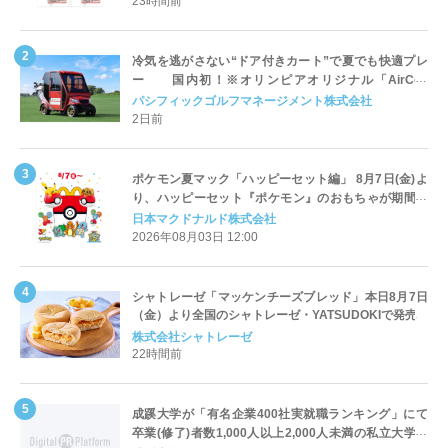
23時間前
冷気を逃がさない“ドア付きカート”で夏でも快適プレ
ー 国内初！※オリンピアオリジナル「AirCon
Cart（エアコンカート）」導入 | ＰＧＭ
パシフィックゴルフマネージメント株式会社
2日前
ポケモン夏マック「ハッピーセット編」 8月7日(金)よ
り、ハッピーセット『ポケモン』のおもちゃが期間限
定登場
日本マクドナルド株式会社
2026年08月03日 12:00
シャトレーゼ「マッケンチーズブレッド」本日8月7日
（金）より全国のシャトレーゼ・YATSUDOKIで発売
株式会社シャトレーゼ
22時間前
成蹊大学が「有名企業400社実就職ランキング」にて
卒業(修了)者数1,000人以上2,000人未満の私立大学で