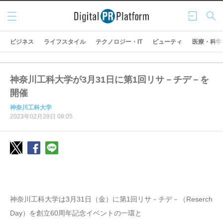
メニ
ログ
検索
ュー
イン
ビジネス
ライフスタイル
テクノロジー・IT
ビューティ
医療・科学
神奈川工科大学が3月31日に第1回リサ－チデ－を
開催
神奈川工科大学
2023年02月28日 08:05
神奈川工科大学は3月31日（金）に第1回リサ－チデ－（Reserch
Day）を創立60周年記念イベントの一環と