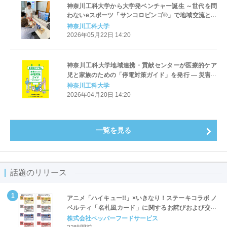
神奈川工科大学から大学発ベンチャー誕生 ～世代を問
わないeスポーツ「サンコロビンゴ®」で地域交流と学
びを支援～
神奈川工科大学
2026年05月22日 14:20
神奈川工科大学地域連携・貢献センターが医療的ケア
児と家族のための「停電対策ガイド」を発行 ― 災害時
の電源確保と日頃の備えを分かりやすく
神奈川工科大学
2026年04月20日 14:20
一覧を見る
話題のリリース
アニメ「ハイキュー!!」×いきなり！ステーキコラボ ノ
ベルティ「名札風カード」に関するお詫びおよび交換
対応についてのご案内
株式会社ペッパーフードサービス