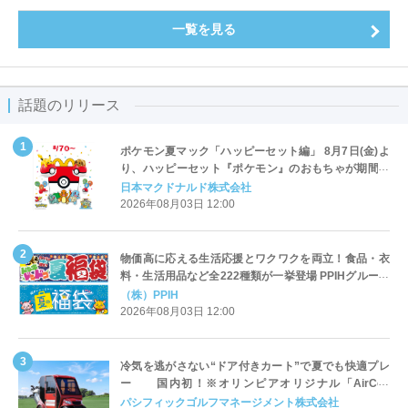
一覧を見る
話題のリリース
ポケモン夏マック「ハッピーセット編」 8月7日(金)よ
り、ハッピーセット『ポケモン』のおもちゃが期間限
定登場
日本マクドナルド株式会社
2026年08月03日 12:00
物価高に応える生活応援とワクワクを両立！食品・衣
料・生活用品など全222種類が一挙登場 PPIHグループ
「夏福袋」＆セール 8月6日(木)より順次スタート
（株）PPIH
2026年08月03日 12:00
冷気を逃がさない“ドア付きカート”で夏でも快適プレ
ー 国内初！※オリンピアオリジナル「AirCon
Cart（エアコンカート）」導入 | ＰＧＭ
パシフィックゴルフマネージメント株式会社