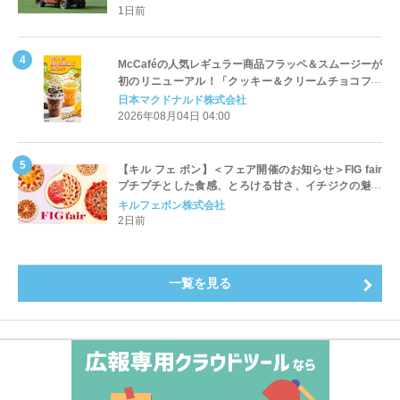
1日前
McCaféの人気レギュラー商品フラッペ＆スムージーが
初のリニューアル！「クッキー＆クリームチョコフラ
ッペ」「マンゴースムージー」8月5日（水）から販売
日本マクドナルド株式会社
開始
2026年08月04日 04:00
【キル フェ ボン】＜フェア開催のお知らせ＞FIG fair
プチプチとした食感、とろける甘さ、イチジクの魅力
をたっぷりと。新作を含め、イチジク尽くしの全4種が
キルフェボン株式会社
登場8月20日（木）スタート
2日前
一覧を見る