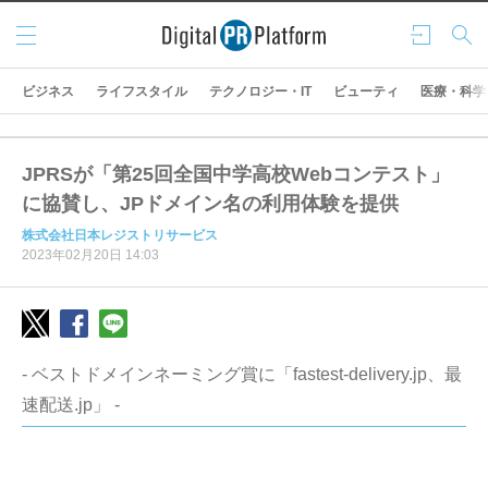
メニ
ログ
検索
ュー
イン
ビジネス
ライフスタイル
テクノロジー・IT
ビューティ
医療・科学
JPRSが「第25回全国中学高校Webコンテスト」
に協賛し、JPドメイン名の利用体験を提供
株式会社日本レジストリサービス
2023年02月20日 14:03
- ベストドメインネーミング賞に「fastest-delivery.jp、最
速配送.jp」 -