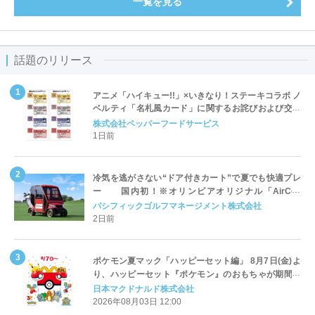
一覧を見る
話題のリリース
アニメ「ハイキュー!!」×いきなり！ステーキコラボ ノ
ベルティ「名札風カード」に関するお詫びおよび交換
対応についてのご案内
株式会社ペッパーフードサービス
1日前
冷気を逃がさない“ドア付きカート”で夏でも快適プレ
ー 国内初！※オリンピアオリジナル「AirCon
Cart（エアコンカート）」導入 | ＰＧＭ
パシフィックゴルフマネージメント株式会社
2日前
ポケモン夏マック「ハッピーセット編」 8月7日(金)よ
り、ハッピーセット『ポケモン』のおもちゃが期間限
定登場
日本マクドナルド株式会社
2026年08月03日 12:00