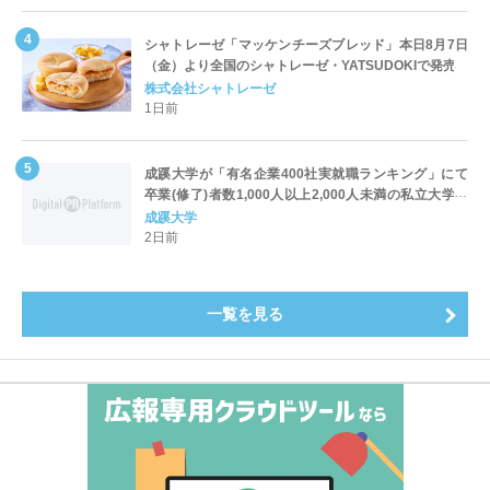
シャトレーゼ「マッケンチーズブレッド」本日8月7日
（金）より全国のシャトレーゼ・YATSUDOKIで発売
株式会社シャトレーゼ
1日前
成蹊大学が「有名企業400社実就職ランキング」にて
卒業(修了)者数1,000人以上2,000人未満の私立大学で
全国第1位を獲得！～実就職率は26.5%（前年比＋
成蹊大学
4.3pt）に伸長、東京の私立大学でも10位にランクイン
2日前
～
一覧を見る