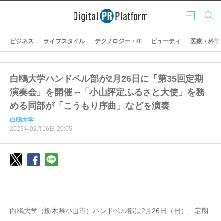
メニ
ログ
検索
ュー
イン
ビジネス
ライフスタイル
テクノロジー・IT
ビューティ
医療・科学
白鴎大学ハンドベル部が2月26日に「第35回定期
演奏会」を開催 --「小山評定ふるさと大使」を務
める同部が「こうもり序曲」などを演奏
白鴎大学
2023年02月16日 20:05
白鴎大学（栃木県小山市）ハンドベル部は2月26日（日）、定期