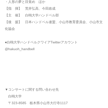
・人形の夢と目覚め ほか
【指 揮】 荒井弘高、今田政成
【主 催】 白鴎大学ハンドベル部
【後 援】 日本ハンドベル連盟、小山市教育委員会、小山市文
化協会
●白鴎大学ハンドベルクワイアTwitterアカウント
@hakuoh_handbell
▼コンサートに関する問い合わせ先
白鴎大学
〒323-8585 栃木県小山市大行寺1117