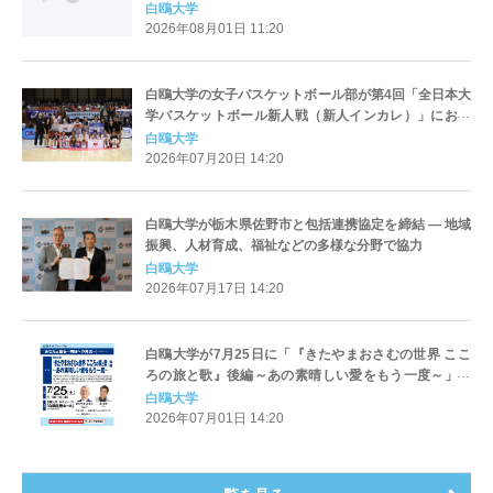
アの強豪12大学が参加
白鴎大学
2026年08月01日 11:20
白鴎大学の女子バスケットボール部が第4回「全日本大
学バスケットボール新人戦（新人インカレ）」におい
て初優勝 ― 各地区の予選を勝ち抜いた全24チームの頂
白鴎大学
点に
2026年07月20日 14:20
白鴎大学が栃木県佐野市と包括連携協定を締結 ― 地域
振興、人材育成、福祉などの多様な分野で協力
白鴎大学
2026年07月17日 14:20
白鴎大学が7月25日に「『きたやまおさむの世界 ここ
ろの旅と歌』後編～あの素晴しい愛をもう一度～」を
開催 ― 落語家の桂文枝氏、歌手の平松稜大氏を招請
白鴎大学
【白鴎大学フォーラム2026】
2026年07月01日 14:20