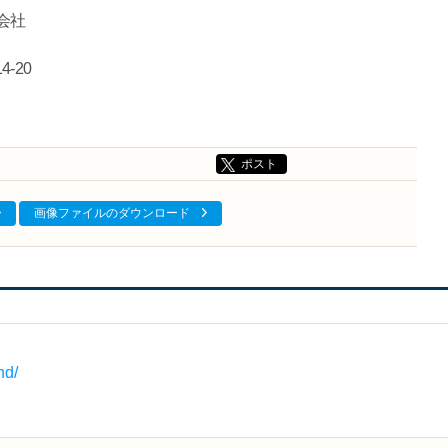
会社
-20
ポスト
画像ファイルのダウンロード
nd/