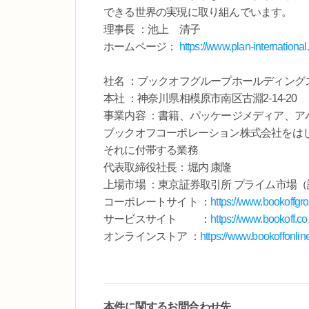
できる世界の実現に取り組んでいます。
理事長 ：池上 清子
ホームページ：
https://www.plan-international.
社名 ：ブックオフグループホールディング
本社 ：神奈川県相模原市南区古淵2-14-20
事業内容 ：書籍、パッケージメディア、ア
ブックオフコーポレーション株式会社をは
それに付帯する業務
代表取締役社長：堀内 康隆
上場市場 ：東京証券取引所 プライム市場（
コーポレートサイト ：
https://www.bookoffgro
サービスサイト ：
https://www.bookoff.co.
オンラインストア ：
https://www.bookoffonline
本件に関するお問合わせ先