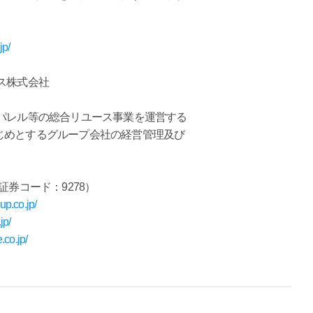
jp/
ス株式会社
パレル等の総合リユース事業を運営する
じめとするグループ会社の経営管理及び
証券コード：9278）
up.co.jp/
jp/
.co.jp/