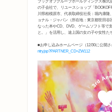
ブックオフグループホールディングス株式
の子会社で、リユースショップ「BOOKO
川県相模原市、代表取締役社長：堀内康隆
ョナル・ジャパン（所在地：東京都世田谷
なった本やCD、DVD、ゲームソフト等で
と。」を活用し、途上国の女の子や女性た
■お申し込みホームページ（12/30に公開
ntry.jsp?PARTNER_CD=ZW112