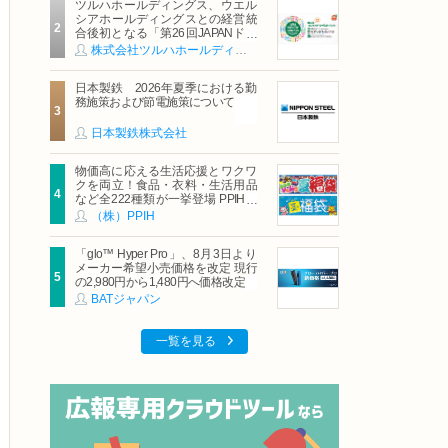
ツルハホールディングス、ウエル
シアホールディングスとの経営統
合後初となる「第26回JAPANドラ
ッグストアショー」に出展
株式会社ツルハホールディングス
日本製鉄 2026年夏季における勤
務施策および節電施策について
日本製鉄株式会社
物価高に応える生活応援とワクワ
クを両立！食品・衣料・生活用品
など全222種類が一挙登場 PPIHグ
ループ「夏福袋」＆セール 8月6日
（株）PPIH
(木)より順次スタート
「glo™ Hyper Pro」、8月3日より
メーカー希望小売価格を改定 現行
の2,980円から1,480円へ価格改定
BATジャパン
一覧を見る