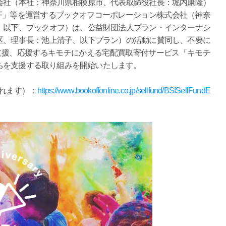
会社（本社：神奈川県相模原市、代表取締役社長：堀内康隆）
FF」等を運営するブックオフコーポレーション株式会社（神奈
、以下、ブックオフ）は、公益財団法人プラン・インターナシ
区、理事長：池上清子、以下プラン）の活動に賛同し、不要に
支援、応援するキモチにかえる宅配買取寄付サービス「キモチ
ちを支援する取り組みを開始いたします。
されます）：
https://www.bookoffonline.co.jp/sellfund/BSfSellFundE