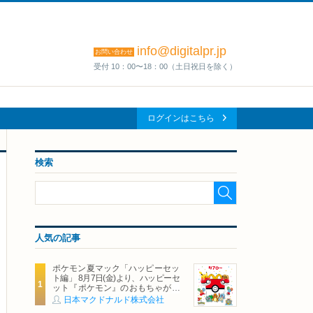
info@digitalpr.jp
お問い合わせ
受付 10：00〜18：00（土日祝日を除く）
ログインはこちら
検索
人気の記事
ポケモン夏マック「ハッピーセッ
ト編」 8月7日(金)より、ハッピーセ
ット『ポケモン』のおもちゃが期
間限定登場
日本マクドナルド株式会社