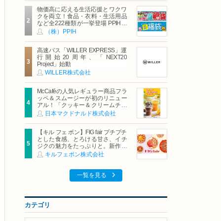
物価高に応える生活応援とワクワ
クを両立！食品・衣料・生活用品
など全222種類が一挙登場 PPIHグ
ループ「夏福袋」＆セール 8月6日
（株）PPIH
(木)より順次スタート
高速バス「WILLER EXPRESS」運
行開始20周年、「NEXT20
Project」始動
WILLER株式会社
McCaféの人気レギュラー商品フラ
ッペ＆スムージーが初のリニュー
アル！「クッキー＆クリームチョ
コフラッペ」「マンゴースムージ
日本マクドナルド株式会社
ー」8月5日（水）から販売開始
【キル フェ ボン】FIG fair プチプチ
とした食感、とろける甘さ、イチ
ジクの魅力をたっぷりと。新作を
含め、イチジク尽くしの全4種が登
キルフェボン株式会社
場8月20日（木）スタート
一覧を見る
カテゴリ