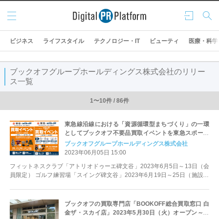
メニ
ログ
検索
ュー
イン
ビジネス
ライフスタイル
テクノロジー・IT
ビューティ
医療・科学
ブックオフグループホールディングス株式会社のリリー
ス一覧
1〜10件 / 86件
東急線沿線における「資源循環型まちづくり」の一環
としてブックオフ不要品買取イベントを東急スポーツ
システム運営施設で実施
ブックオフグループホールディングス株式会社
2023年06月05日 15:00
フィットネスクラブ「アトリオドゥーエ碑文谷」2023年6月5日～13日（会
員限定） ゴルフ練習場「スイング碑文谷」2023年6月19日～25日（施設利
用者対象）
ブックオフの買取専門店「BOOKOFF総合買取窓口 白
金ザ・スカイ店」2023年5月30日（火）オープン～洋