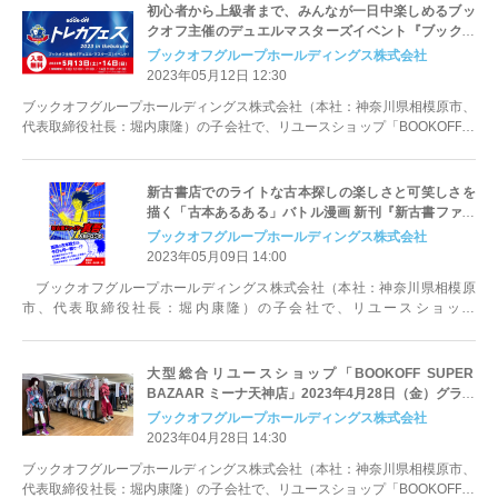
初心者から上級者まで、みんなが一日中楽しめるブッ
クオフ主催のデュエルマスターズイベント『ブックオ
フ トレカフェス 2023 in Ikebukuro』2023年5月13日
ブックオフグループホールディングス株式会社
（土）、14日（日）に開催
2023年05月12日 12:30
ブックオフグループホールディングス株式会社（本社：神奈川県相模原市、
代表取締役社長：堀内康隆）の子会社で、リユースショップ「BOOKOFF」
等を運営するブックオフコーポレ...
新古書店でのライトな古本探しの楽しさと可笑しさを
描く「古本あるある」バトル漫画 新刊『新古書ファイ
ター真吾』、ブックオフの一部店舗で販売
ブックオフグループホールディングス株式会社
2023年05月09日 14:00
ブックオフグループホールディングス株式会社（本社：神奈川県相模原
市、代表取締役社長：堀内康隆）の子会社で、リユースショップ
「BOOKOFF」等を運営するブックオフコ...
大型総合リユースショップ「BOOKOFF SUPER
BAZAAR ミーナ天神店」2023年4月28日（金）グラン
ドオープン～九州最大規模の大型商業施設「ミーナ天
ブックオフグループホールディングス株式会社
神」内に出店～
2023年04月28日 14:30
ブックオフグループホールディングス株式会社（本社：神奈川県相模原市、
代表取締役社長：堀内康隆）の子会社で、リユースショップ「BOOKOFF」