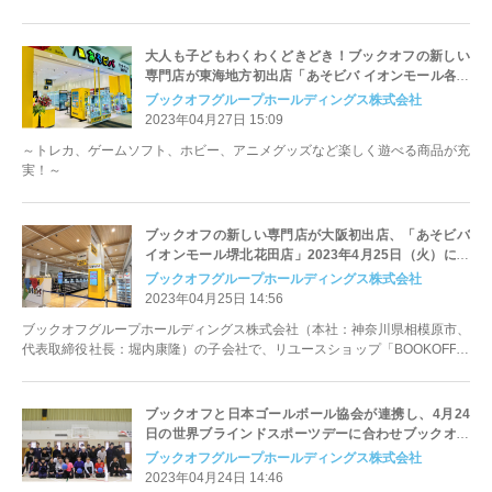
等を運営するブックオフコーポレ...
大人も子どもわくわくどきどき！ブックオフの新しい
専門店が東海地方初出店「あそビバ イオンモール各務
原店」2023年4月27日（木）オープン
ブックオフグループホールディングス株式会社
2023年04月27日 15:09
～トレカ、ゲームソフト、ホビー、アニメグッズなど楽しく遊べる商品が充
実！～
ブックオフの新しい専門店が大阪初出店、「あそビバ
イオンモール堺北花田店」2023年4月25日（火）にオ
ープン～トレカ、ゲームソフト、ガチャガチャ、一番
ブックオフグループホールディングス株式会社
くじなど楽しく遊べる商品が充実！～
2023年04月25日 14:56
ブックオフグループホールディングス株式会社（本社：神奈川県相模原市、
代表取締役社長：堀内康隆）の子会社で、リユースショップ「BOOKOFF」
等を運営するブックオフコーポレ...
ブックオフと日本ゴールボール協会が連携し、4月24
日の世界ブラインドスポーツデーに合わせブックオフ
の宅配買取寄付サービス「キモチと。」を活用した
ブックオフグループホールディングス株式会社
「リユースでできるパラスポーツ応援キャンペーン」
2023年04月24日 14:46