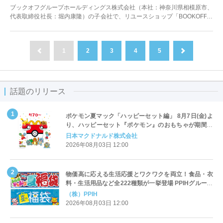
を開始
ブックオフグループホールディングス株式会社（本社：神奈川県相模原市、
代表取締役社長：堀内康隆）の子会社で、リユースショップ「BOOKOFF」
等を運営するブックオフコーポレ...
1
2
3
4
5
前へ
次へ
話題のリリース
ポケモン夏マック「ハッピーセット編」 8月7日(金)よ
り、ハッピーセット『ポケモン』のおもちゃが期間限
定登場
日本マクドナルド株式会社
2026年08月03日 12:00
物価高に応える生活応援とワクワクを両立！食品・衣
料・生活用品など全222種類が一挙登場 PPIHグループ
「夏福袋」＆セール 8月6日(木)より順次スタート
（株）PPIH
2026年08月03日 12:00