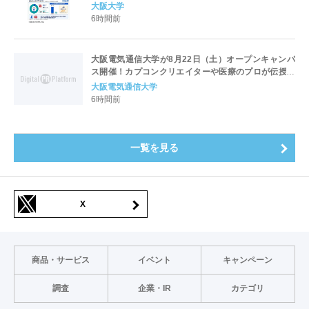
パッド装着と良好な神経学的転帰との関連性
大阪大学
6時間前
大阪電気通信大学が8月22日（土）オープンキャンパ
ス開催！カプコンクリエイターや医療のプロが伝授！
未来を拓く特別講演を実施～「万博レガシーイベン
大阪電気通信大学
ト」会場と本学会場をフィジカルアバターでつなぐコ
6時間前
ラボ企画も開催～
一覧を見る
X
商品・サービス
イベント
キャンペーン
調査
企業・IR
カテゴリ