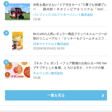
冷気を逃がさない“ドア付きカート”で夏でも快適プレ
ー 国内初！※オリンピアオリジナル「AirCon
Cart（エアコンカート）」導入 | ＰＧＭ
パシフィックゴルフマネージメント株式会社
2日前
McCaféの人気レギュラー商品フラッペ＆スムージーが
初のリニューアル！「クッキー＆クリームチョコフラ
ッペ」「マンゴースムージー」8月5日（水）から販売
日本マクドナルド株式会社
開始
2026年08月04日 04:00
【キル フェ ボン】＜フェア開催のお知らせ＞FIG fair
プチプチとした食感、とろける甘さ、イチジクの魅力
をたっぷりと。新作を含め、イチジク尽くしの全4種が
キルフェボン株式会社
登場8月20日（木）スタート
3日前
一覧を見る