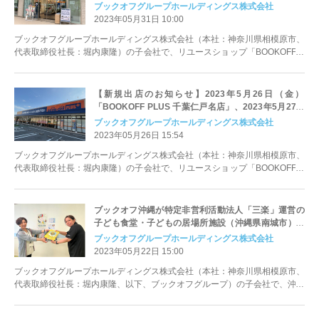
服、ブランド品、ジュエリー、金・プラチナ、家電、
ブックオフグループホールディングス株式会社
楽器など、本以外の買取も可能～
2023年05月31日 10:00
ブックオフグループホールディングス株式会社（本社：神奈川県相模原市、
代表取締役社長：堀内康隆）の子会社で、リユースショップ「BOOKOFF」
等を運営するブックオフコーポレ...
【新規出店のお知らせ】2023年5月26日（金）
「BOOKOFF PLUS 千葉仁戸名店」、2023年5月27日
（土）「BOOKOFFイオン山形北店」
ブックオフグループホールディングス株式会社
2023年05月26日 15:54
ブックオフグループホールディングス株式会社（本社：神奈川県相模原市、
代表取締役社長：堀内康隆）の子会社で、リユースショップ「BOOKOFF」
等を運営するブックオフコーポレ...
ブックオフ沖縄が特定非営利活動法人「三楽」運営の
子ども食堂・子どもの居場所施設（沖縄県南城市）に
絵本等を寄贈
ブックオフグループホールディングス株式会社
2023年05月22日 15:00
ブックオフグループホールディングス株式会社（本社：神奈川県相模原市、
代表取締役社長：堀内康隆、以下、ブックオフグループ）の子会社で、沖縄
県で「BOOKOFF」など10店舗...