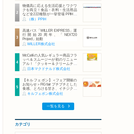
物価高に応える生活応援とワクワ
クを両立！食品・衣料・生活用品
など全222種類が一挙登場 PPIHグ
ループ「夏福袋」＆セール 8月6日
（株）PPIH
(木)より順次スタート
高速バス「WILLER EXPRESS」運
行開始20周年、「NEXT20
Project」始動
WILLER株式会社
McCaféの人気レギュラー商品フラ
ッペ＆スムージーが初のリニュー
アル！「クッキー＆クリームチョ
コフラッペ」「マンゴースムージ
日本マクドナルド株式会社
ー」8月5日（水）から販売開始
【キル フェ ボン】＜フェア開催の
お知らせ＞FIG fair プチプチとした
食感、とろける甘さ、イチジクの
魅力をたっぷりと。新作を含め、
キルフェボン株式会社
イチジク尽くしの全4種が登場8月
20日（木）スタート
一覧を見る
カテゴリ