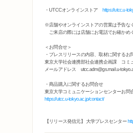
・UTCCオンラインストア
https://utcc.u-tok
※店舗やオンラインストアの営業は予告な
ご来店の際には店舗にお電話でお確かめ
＜お問合せ＞
・プレスリリースの内容、取材に関するお
東京大学社会連携部社会連携企画課 コミ
メールアドレス utcc.adm@gs.mail.u-tokyo.ac
・商品購入に関するお問合せ
東京大学コミュニケーションセンターお問
https://utcc.u-tokyo.ac.jp/contact/
【リリース発信元】 大学プレスセンター
ht