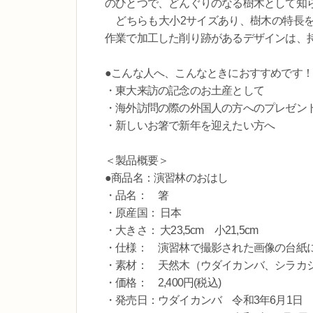
のひとつで、どんぐりのなる樹木として知
どちらも大小2サイズあり、樹木の特長を
作業で加工した削り跡があるデザインは、
●こんな人へ、こんなときにおすすめです！
・東大来訪の記念のお土産として
・海外訪問の際の外国人の方へのプレゼン
・新しいお箸で新年を迎えたい方へ
＜製品概要＞
●商品名：演習林のおはし
・品名： 箸
・原産国： 日本
・大きさ： 大23,5cm 小21,5cm
・仕様： 演習林で撮影された画像の台紙に
・素材： 天然木（ウダイカンバ、シラカ
・価格： 2,400円(税込)
・発売日：ウダイカンバ 令和3年6月1日