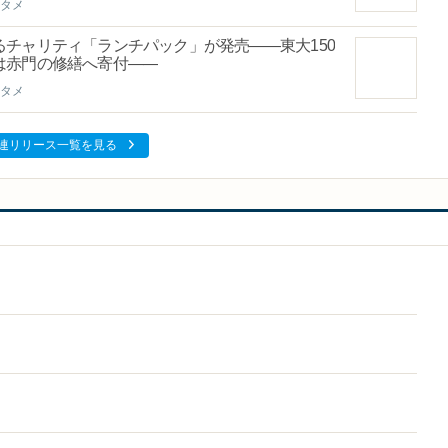
タメ
チャリティ「ランチパック」が発売――東大150
は赤門の修繕へ寄付――
タメ
連リリース一覧を見る