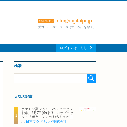
info@digitalpr.jp
お問い合わせ
受付 10：00〜18：00（土日祝日を除く）
ログインはこちら
検索
人気の記事
ポケモン夏マック「ハッピーセッ
ト編」 8月7日(金)より、ハッピーセ
ット『ポケモン』のおもちゃが期
間限定登場
日本マクドナルド株式会社