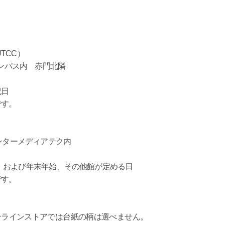
TCC）
ャンパス内 赤門北隣
祝日
です。
 インターメディアテク内
で）
）および年末年始、その他館が定める日
です。
 ＊オンラインストアでは台紙の柄は選べません。