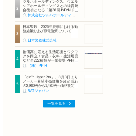
ツルハホールディングス、ウエル
シアホールディングスとの経営統
合後初となる「第26回JAPANドラ
ッグストアショー」に出展
株式会社ツルハホールディングス
日本製鉄 2026年夏季における勤
務施策および節電施策について
日本製鉄株式会社
物価高に応える生活応援とワクワ
クを両立！食品・衣料・生活用品
など全222種類が一挙登場 PPIHグ
ループ「夏福袋」＆セール 8月6日
（株）PPIH
(木)より順次スタート
「glo™ Hyper Pro」、8月3日より
メーカー希望小売価格を改定 現行
の2,980円から1,480円へ価格改定
BATジャパン
一覧を見る