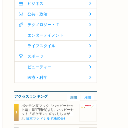
ビジネス
公共・政治
テクノロジー・IT
エンターテイメント
ライフスタイル
スポーツ
ビューティー
医療・科学
アクセスランキング
週間
月間
ポケモン夏マック「ハッピーセッ
ト編」 8月7日(金)より、ハッピーセ
ット『ポケモン』のおもちゃが期
間限定登場
日本マクドナルド株式会社